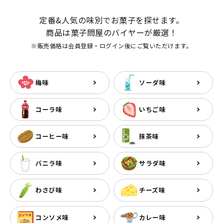
定番&人気の味別でお菓子を探せます。
商品は菓子問屋のバイヤーが厳選！
※販売価格は会員登録・ログイン後にご覧いただけます。
梅味
ソーダ味
コーラ味
いちご味
コーヒー味
抹茶味
バニラ味
サラダ味
わさび味
チーズ味
コンソメ味
カレー味