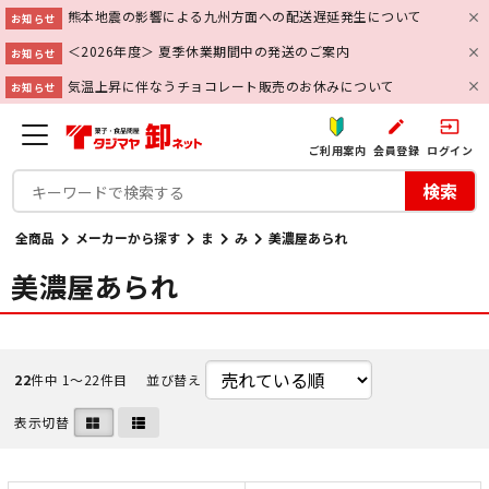
熊本地震の影響による九州方面への配送遅延発生について
お知らせ
＜2026年度＞ 夏季休業期間中の発送のご案内
お知らせ
気温上昇に伴なうチョコレート販売のお休みについて
お知らせ
create
input
ご利用案内
会員登録
ログイン
検索
全商品
メーカーから探す
ま
み
美濃屋あられ
美濃屋あられ
22
件中 1〜22件目
並び替え
表示切替