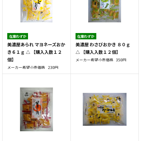
在庫わずか
在庫わずか
美濃屋あられ マヨネーズおか
美濃屋 わさびおかき ８０ｇ
き６１ｇ △ 【購入入数１２
△ 【購入入数１２個】
個】
メーカー希望小売価格
350円
メーカー希望小売価格
230円