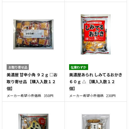
お取り寄せ品
在庫わずか
美濃屋 甘辛小角 ９２ｇ □お
美濃屋あられ しみてるおかき
取り寄せ品 【購入入数１２
６０ｇ △ 【購入入数１２
個】
個】
メーカー希望小売価格
350円
メーカー希望小売価格
230円