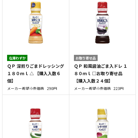
在庫わずか
お取り寄せ品
ＱＰ 深煎りごまドレッシング
ＱＰ 和風醤油ごま入ドレ １
１８０ｍｌ △ 【購入入数６
８０ｍｌ □お取り寄せ品
個】
【購入入数２４個】
メーカー希望小売価格
290円
メーカー希望小売価格
223円