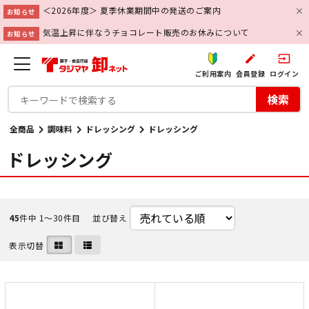
＜2026年度＞ 夏季休業期間中の発送のご案内
お知らせ
気温上昇に伴なうチョコレート販売のお休みについて
お知らせ
create
input
ご利用案内
会員登録
ログイン
検索
全商品
調味料
ドレッシング
ドレッシング
ドレッシング
45
件中 1〜30件目
並び替え
表示切替