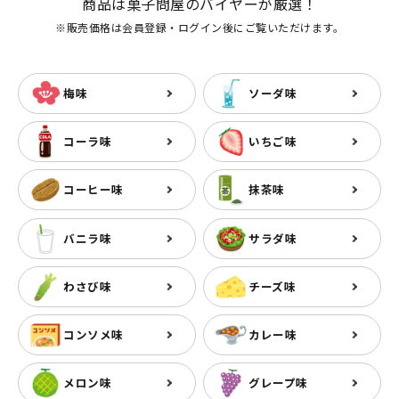
商品は菓子問屋のバイヤーが厳選！
※販売価格は会員登録・ログイン後にご覧いただけます。
梅味
ソーダ味
コーラ味
いちご味
コーヒー味
抹茶味
バニラ味
サラダ味
わさび味
チーズ味
コンソメ味
カレー味
メロン味
グレープ味