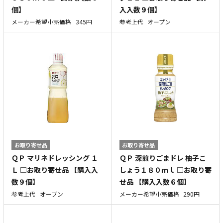
個】
入入数９個】
メーカー希望小売価格
345円
参考上代
オープン
お取り寄せ品
お取り寄せ品
ＱＰ マリネドレッシング １
ＱＰ 深煎りごまドレ 柚子こ
Ｌ □お取り寄せ品 【購入入
しょう１８０ｍｌ □お取り寄
数９個】
せ品 【購入入数６個】
参考上代
オープン
メーカー希望小売価格
290円