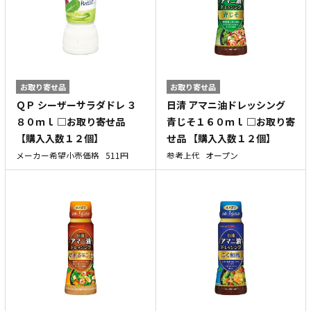
お取り寄せ品
お取り寄せ品
ＱＰ シーザーサラダドレ ３
日清 アマニ油ドレッシング
８０ｍｌ □お取り寄せ品
青じそ１６０ｍｌ □お取り寄
【購入入数１２個】
せ品 【購入入数１２個】
メーカー希望小売価格
511円
参考上代
オープン