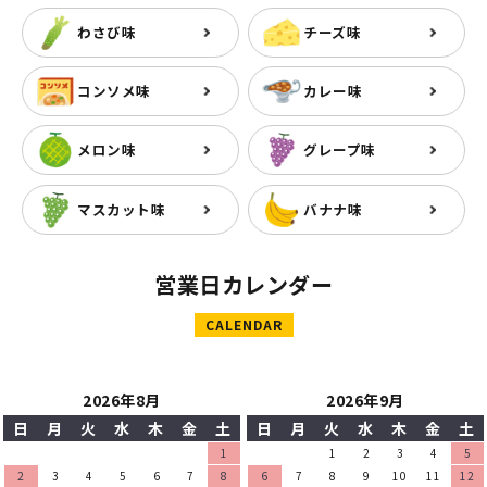
わさび味
チーズ味
コンソメ味
カレー味
メロン味
グレープ味
マスカット味
バナナ味
営業日カレンダー
CALENDAR
2026年8月
2026年9月
日
月
火
水
木
金
土
日
月
火
水
木
金
土
1
1
2
3
4
5
2
3
4
5
6
7
8
6
7
8
9
10
11
12