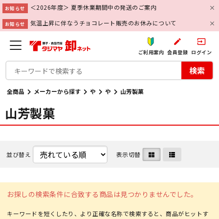
＜2026年度＞ 夏季休業期間中の発送のご案内
お知らせ
気温上昇に伴なうチョコレート販売のお休みについて
お知らせ
create
input
ご利用案内
会員登録
ログイン
検索
全商品
メーカーから探す
や
や
山芳製菓
山芳製菓
並び替え
表示切替
お探しの検索条件に合致する商品は見つかりませんでした。
キーワードを短くしたり、より正確な名称で検索すると、商品がヒットす