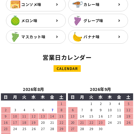
コンソメ味
カレー味
メロン味
グレープ味
マスカット味
バナナ味
営業日カレンダー
CALENDAR
2026年8月
2026年9月
日
月
火
水
木
金
土
日
月
火
水
木
金
土
1
1
2
3
4
5
2
3
4
5
6
7
8
6
7
8
9
10
11
12
9
10
11
12
13
14
15
13
14
15
16
17
18
19
16
17
18
19
20
21
22
20
21
22
23
24
25
26
23
24
25
26
27
28
29
27
28
29
30