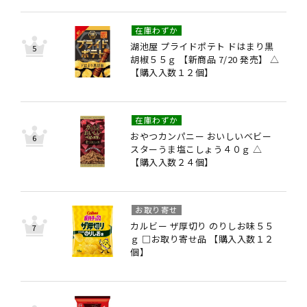
在庫わずか
湖池屋 プライドポテト ドはまり黒
胡椒５５ｇ 【新商品 7/20 発売】 △
【購入入数１２個】
在庫わずか
おやつカンパニー おいしいベビー
スターうま塩こしょう４０ｇ △
【購入入数２４個】
お取り寄せ
カルビー ザ厚切り のりしお味５５
ｇ □お取り寄せ品 【購入入数１２
個】