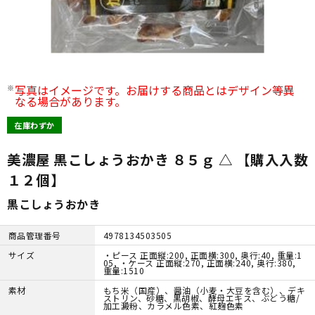
写真はイメージです。お届けする商品とはデザイン等異
なる場合があります。
在庫わずか
美濃屋 黒こしょうおかき ８５ｇ △ 【購入入数
１２個】
黒こしょうおかき
商品管理番号
4978134503505
サイズ
・ピース 正面縦:200, 正面横:300, 奥行:40, 重量:1
05, ・ケース 正面縦:270, 正面横:240, 奥行:380,
重量:1510
素材
もち米（国産）、醤油（小麦・大豆を含む）、デキ
ストリン、砂糖、黒胡椒、酵母エキス、ぶどう糖/
加工澱粉、カラメル色素、紅麹色素