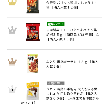
金吾堂 パリッと煎 黒こしょう１４
枚 【購入入数１２個】
在庫わずか
岩塚製菓 ＴＨＥひとつまみ えび黒
胡椒３５ｇ 【新商品 6/15 発売】 △
【購入入数１０個】
なとり 黒胡椒サラミ ４５ｇ 【購入
入数５個】
お取り寄せ
タカス 若鶏の手羽先 大人も沼る黒
こしょう □お取り寄せ品 【購入入
数２００個】［入荷までお時間がか
かります］