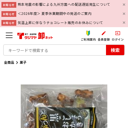
熊本地震の影響による九州方面への配送遅延発生について
お知らせ
＜2026年度＞ 夏季休業期間中の発送のご案内
お知らせ
気温上昇に伴なうチョコレート販売のお休みについて
お知らせ
create
input
ご利用案内
会員登録
ログイン
検索
全商品
菓子