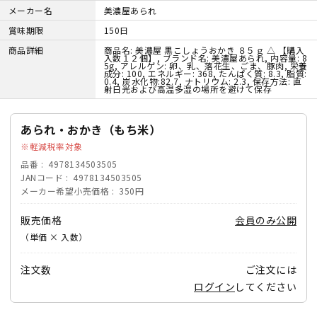
メーカー名
美濃屋あられ
賞味期限
150日
商品詳細
商品名: 美濃屋 黒こしょうおかき ８５ｇ △ 【購入
入数１２個】, ブランド名: 美濃屋あられ, 内容量: 8
5g, アレルゲン: 卵、乳、落花生、ごま、豚肉, 栄養
成分: 100, エネルギー: 368, たんぱく質: 8.3, 脂質:
0.4, 炭水化物:82.7, ナトリウム: 2.3, 保存方法: 直
射日光および高温多湿の場所を避けて保存
あられ・おかき（もち米）
軽減税率対象
品番
4978134503505
JANコード
4978134503505
メーカー希望小売価格
350円
販売価格
会員のみ公開
（単価 × 入数）
注文数
ご注文には
ログイン
してください