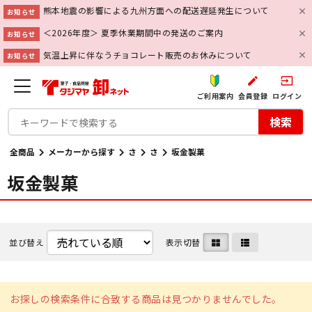
熊本地震の影響による九州方面への配送遅延発生について
お知らせ
＜2026年度＞ 夏季休業期間中の発送のご案内
お知らせ
気温上昇に伴なうチョコレート販売のお休みについて
お知らせ
create
input
ご利用案内
会員登録
ログイン
検索
全商品
メーカーから探す
さ
さ
坂金製菓
坂金製菓
並び替え
表示切替
お探しの検索条件に合致する商品は見つかりませんでした。