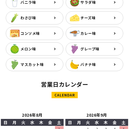
バニラ味
サラダ味
わさび味
チーズ味
コンソメ味
カレー味
メロン味
グレープ味
マスカット味
バナナ味
営業日カレンダー
CALENDAR
2026年8月
2026年9月
日
月
火
水
木
金
土
日
月
火
水
木
金
土
1
1
2
3
4
5