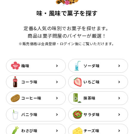
味・風味で菓子を探す
定番&人気の味別でお菓子を探せます。
商品は菓子問屋のバイヤーが厳選！
※販売価格は会員登録・ログイン後にご覧いただけます。
梅味
ソーダ味
コーラ味
いちご味
コーヒー味
抹茶味
バニラ味
サラダ味
わさび味
チーズ味