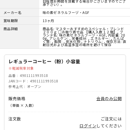
日程度お時間を頂戴する場合がございますのでご了
承下さい）。
メーカー名
味の素ゼネラルフーヅ・AGF
賞味期限
13ヶ月
商品詳細
商品名: マスターおすすめのスペシャル・ブレンド
２００ｇ □お取り寄せ品 【購入入数１２個】, ブ
ランド名: 味の素ゼネラルフーヅ・AGF, 内容量: 20
0g, アレルゲン: , 栄養成分: , エネルギー: , たんぱ
く質: , 脂質: , 炭水化物:, ナトリウム: , 保存方法: 直
射日光および高温多湿の場所を避けて保存
レギュラーコーヒー（粉）小容量
軽減税率対象
品番
4901111993518
JANコード
4901111993518
参考上代
オープン
販売価格
会員のみ公開
（単価 × 入数）
注文数
ご注文には
ログイン
してください