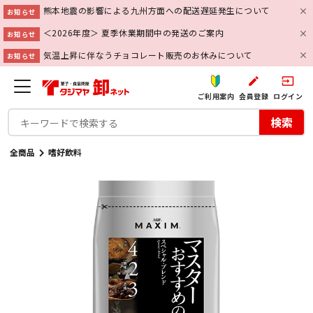
熊本地震の影響による九州方面への配送遅延発生について
お知らせ
＜2026年度＞ 夏季休業期間中の発送のご案内
お知らせ
気温上昇に伴なうチョコレート販売のお休みについて
お知らせ
create
input
ご利用案内
会員登録
ログイン
検索
全商品
嗜好飲料