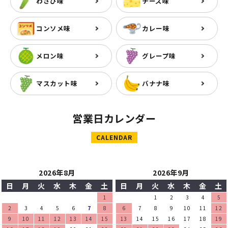
わさび味
チーズ味
コンソメ味
カレー味
メロン味
グレープ味
マスカット味
バナナ味
営業日カレンダー
CALENDAR
2026年8月
2026年9月
日
月
火
水
木
金
土
日
月
火
水
木
金
土
1
1
2
3
4
5
2
3
4
5
6
7
8
6
7
8
9
10
11
12
9
10
11
12
13
14
15
13
14
15
16
17
18
19