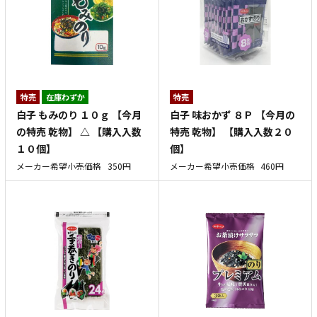
特売
在庫わずか
特売
白子 もみのり １０ｇ 【今月
白子 味おかず ８Ｐ 【今月の
の特売 乾物】 △ 【購入入数
特売 乾物】 【購入入数２０
１０個】
個】
メーカー希望小売価格
350円
メーカー希望小売価格
460円