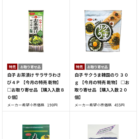
特売
お取り寄せ品
特売
お取り寄せ品
白子 お茶漬け サラサラわさ
白子 サクうま韓国のり ３０
び４Ｐ 【今月の特売 乾物】
ｇ 【今月の特売 乾物】 □お
□お取り寄せ品 【購入入数８
取り寄せ品 【購入入数２０
０個】
個】
メーカー希望小売価格
190円
メーカー希望小売価格
455円