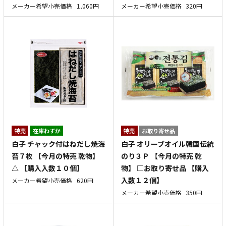
メーカー希望小売価格
1,060円
メーカー希望小売価格
320円
特売
在庫わずか
特売
お取り寄せ品
白子 チャック付はねだし焼海
白子 オリーブオイル韓国伝統
苔７枚 【今月の特売 乾物】
のり３Ｐ 【今月の特売 乾
△ 【購入入数１０個】
物】 □お取り寄せ品 【購入
入数１２個】
メーカー希望小売価格
620円
メーカー希望小売価格
350円