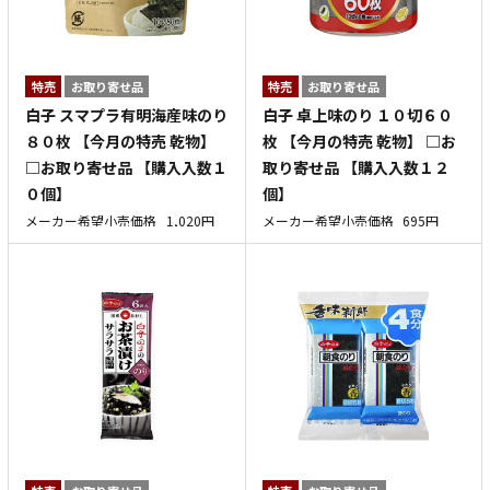
特売
お取り寄せ品
特売
お取り寄せ品
白子 スマプラ有明海産味のり
白子 卓上味のり １０切６０
８０枚 【今月の特売 乾物】
枚 【今月の特売 乾物】 □お
□お取り寄せ品 【購入入数１
取り寄せ品 【購入入数１２
０個】
個】
メーカー希望小売価格
1,020円
メーカー希望小売価格
695円