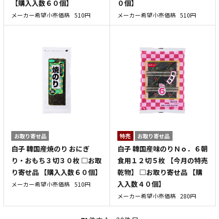
【購入入数６０個】
０個】
メーカー希望小売価格
510円
メーカー希望小売価格
510円
お取り寄せ品
特売
お取り寄せ品
白子 韓国産焼のり おにぎ
白子 韓国産味のりＮｏ．６朝
り・おもち３切３０枚 □お取
食用１２切５枚 【今月の特売
り寄せ品 【購入入数６０個】
乾物】 □お取り寄せ品 【購
入入数４０個】
メーカー希望小売価格
510円
メーカー希望小売価格
280円