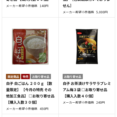
せん］
メーカー希望小売価格
140円
メーカー希望小売価格
5,000円
特売
お取り寄せ品
お取り寄せ品
白子 白ごはん ２００ｇ 【数
白子 お茶漬けサラサラプレミ
量限定】 【今月の特売 その
アム梅３袋 □お取り寄せ品
他加工食品】 □お取り寄せ品
【購入入数４０個】
【購入入数３０個】
メーカー希望小売価格
240円
メーカー希望小売価格
450円