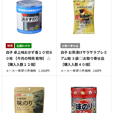
特売
在庫わずか
お取り寄せ品
白子 卓上味おかず香１０切８
白子 お茶漬けサラサラプレミ
０枚 【今月の特売 乾物】 △
アム鮭 ３袋 □お取り寄せ品
【購入入数１２個】
【購入入数４０個】
メーカー希望小売価格
1,080円
メーカー希望小売価格
240円