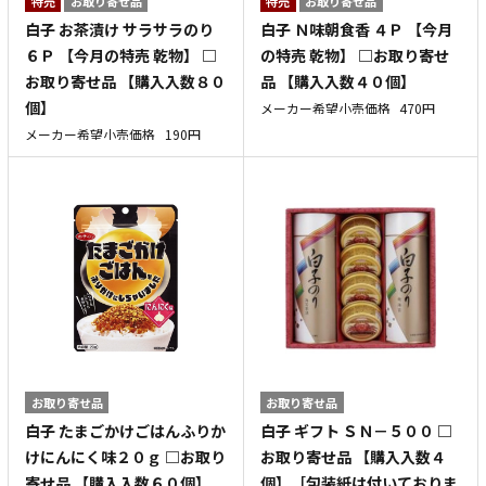
特売
お取り寄せ品
特売
お取り寄せ品
白子 お茶漬け サラサラのり
白子 Ｎ味朝食香 ４Ｐ 【今月
６Ｐ 【今月の特売 乾物】 □
の特売 乾物】 □お取り寄せ
お取り寄せ品 【購入入数８０
品 【購入入数４０個】
個】
メーカー希望小売価格
470円
メーカー希望小売価格
190円
お取り寄せ品
お取り寄せ品
白子 たまごかけごはんふりか
白子 ギフト ＳＮ－５００ □
けにんにく味２０ｇ □お取り
お取り寄せ品 【購入入数４
寄せ品 【購入入数６０個】
個】［包装紙は付いておりま