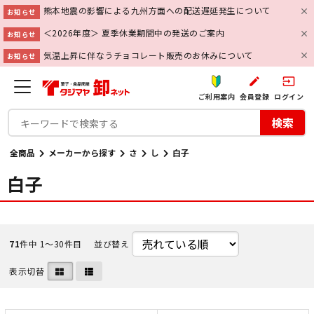
熊本地震の影響による九州方面への配送遅延発生について
お知らせ
＜2026年度＞ 夏季休業期間中の発送のご案内
お知らせ
気温上昇に伴なうチョコレート販売のお休みについて
お知らせ
create
input
ご利用案内
会員登録
ログイン
検索
全商品
メーカーから探す
さ
し
白子
白子
71
件中 1〜30件目
並び替え
表示切替