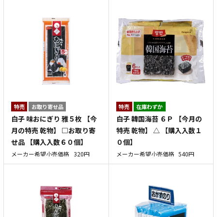
特売
お取り寄せ品
特売
在庫わずか
白子 味おにぎり 雅５枚 【今
白子 韓国海苔 ６Ｐ 【今月の
月の特売 乾物】 □お取り寄
特売 乾物】 △ 【購入入数１
せ品 【購入入数６０個】
０個】
メーカー希望小売価格
320円
メーカー希望小売価格
540円