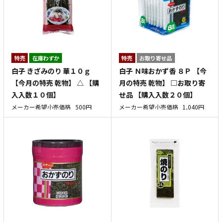
特売
在庫わずか
特売
お取り寄せ品
白子 きざみのり 華１０ｇ
白子 Ｎ味おかず香 ８Ｐ 【今
【今月の特売 乾物】 △ 【購
月の特売 乾物】 □お取り寄
入入数１０個】
せ品 【購入入数２０個】
メーカー希望小売価格
500円
メーカー希望小売価格
1,040円