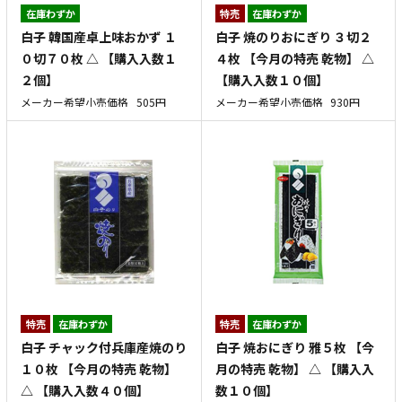
在庫わずか
特売
在庫わずか
白子 韓国産卓上味おかず １
白子 焼のりおにぎり ３切２
０切７０枚 △ 【購入入数１
４枚 【今月の特売 乾物】 △
２個】
【購入入数１０個】
メーカー希望小売価格
505円
メーカー希望小売価格
930円
特売
在庫わずか
特売
在庫わずか
白子 チャック付兵庫産焼のり
白子 焼おにぎり 雅５枚 【今
１０枚 【今月の特売 乾物】
月の特売 乾物】 △ 【購入入
△ 【購入入数４０個】
数１０個】