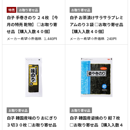
特売
お取り寄せ品
お取り寄せ品
白子 手巻きのり ２４枚 【今
白子 お茶漬けサラサラプレミ
月の特売 乾物】 □お取り寄
アムのり３袋 □お取り寄せ品
せ品 【購入入数４０個】
【購入入数４０個】
メーカー希望小売価格
1,440円
メーカー希望小売価格
240円
お取り寄せ品
お取り寄せ品
白子 韓国産味のり おにぎり
白子 韓国産姿焼のり 紺７枚
３切３０枚 □お取り寄せ品
□お取り寄せ品 【購入入数４