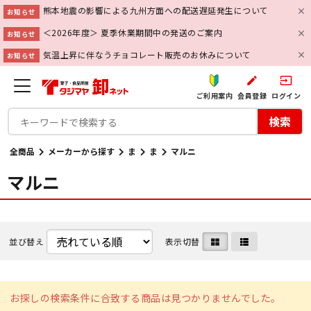
熊本地震の影響による九州方面への配送遅延発生について
お知らせ
＜2026年度＞ 夏季休業期間中の発送のご案内
お知らせ
気温上昇に伴なうチョコレート販売のお休みについて
お知らせ
create
input
ご利用案内
会員登録
ログイン
検索
全商品
メーカーから探す
ま
ま
マルニ
マルニ
並び替え
表示切替
お探しの検索条件に合致する商品は見つかりませんでした。