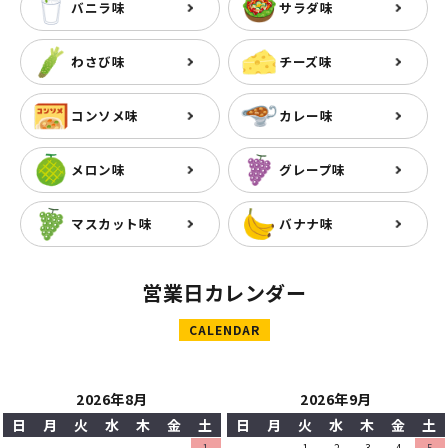
バニラ味
サラダ味
わさび味
チーズ味
コンソメ味
カレー味
メロン味
グレープ味
マスカット味
バナナ味
営業日カレンダー
CALENDAR
2026年8月
2026年9月
日
月
火
水
木
金
土
日
月
火
水
木
金
土
1
1
2
3
4
5