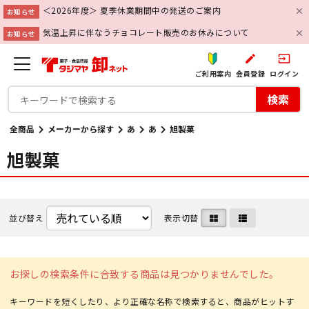
＜2026年度＞ 夏季休業期間中の発送のご案内
お知らせ
気温上昇に伴なうチョコレート販売のお休みについて
お知らせ
create
input
ご利用案内
会員登録
ログイン
検索
全商品
メーカーから探す
あ
あ
旭製菓
旭製菓
並び替え
表示切替
お探しの検索条件に合致する商品は見つかりませんでした。
キーワードを短くしたり、より正確な名称で検索すると、商品がヒットす