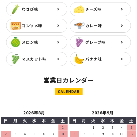
わさび味
チーズ味
コンソメ味
カレー味
メロン味
グレープ味
マスカット味
バナナ味
営業日カレンダー
CALENDAR
2026年8月
2026年9月
日
月
火
水
木
金
土
日
月
火
水
木
金
土
1
1
2
3
4
5
2
3
4
5
6
7
8
6
7
8
9
10
11
12