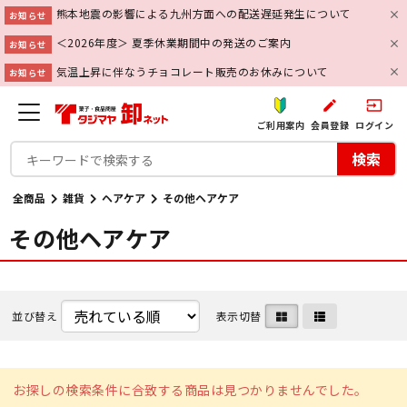
熊本地震の影響による九州方面への配送遅延発生について
お知らせ
＜2026年度＞ 夏季休業期間中の発送のご案内
お知らせ
気温上昇に伴なうチョコレート販売のお休みについて
お知らせ
create
input
ご利用案内
会員登録
ログイン
検索
全商品
雑貨
ヘアケア
その他ヘアケア
その他ヘアケア
並び替え
表示切替
お探しの検索条件に合致する商品は見つかりませんでした。