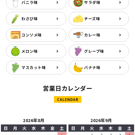
バニラ味
サラダ味
わさび味
チーズ味
コンソメ味
カレー味
メロン味
グレープ味
マスカット味
バナナ味
営業日カレンダー
CALENDAR
2026年8月
2026年9月
日
月
火
水
木
金
土
日
月
火
水
木
金
土
1
1
2
3
4
5