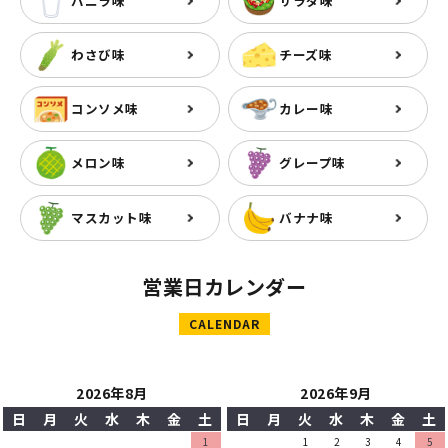
バニラ味
サラダ味
わさび味
チーズ味
コンソメ味
カレー味
メロン味
グレープ味
マスカット味
バナナ味
営業日カレンダー
CALENDAR
2026年8月
2026年9月
日
月
火
水
木
金
土
日
月
火
水
木
金
土
1
1
2
3
4
5