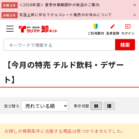
＜2026年度＞ 夏季休業期間中の発送のご案内
お知らせ
気温上昇に伴なうチョコレート販売のお休みについて
お知らせ
create
input
ご利用案内
会員登録
ログイン
検索
【今月の特売 チルド飲料・デザー
ト】
並び替え
表示切替
お探しの検索条件に合致する商品は見つかりませんでした。