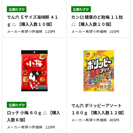
在庫わずか
在庫わずか
でん六 Ｅサイズ海味鮮 ４１
カンロ 健康のど飴梅 １１粒
ｇ △ 【購入入数１０個】
△ 【購入入数１０個】
メーカー希望小売価格
120円
メーカー希望小売価格
105円
在庫わずか
でん六 ポリッピーアソート
ロッテ 小梅 ６０ｇ △ 【購入
１８０ｇ 【購入入数１２個】
入数６個】
メーカー希望小売価格
400円
メーカー希望小売価格
220円