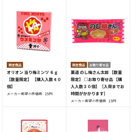
お取り寄せ品
オリオン 当り梅ミンツ ６ｇ
菓道 のし梅さん太郎 【数量
【数量限定】 【購入入数４０
限定】 □お取り寄せ品 【購
個】
入入数３０個】［入荷までお
時間がかかります］
メーカー希望小売価格
25円
メーカー希望小売価格
15円