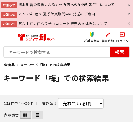
熊本地震の影響による九州方面への配送遅延発生について
お知らせ
＜2026年度＞ 夏季休業期間中の発送のご案内
お知らせ
気温上昇に伴なうチョコレート販売のお休みについて
お知らせ
create
input
ご利用案内
会員登録
ログイン
検索
全商品
キーワード「梅」での検索結果
キーワード「梅」での検索結果
135
件中 1〜30件目
並び替え
表示切替