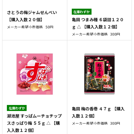
さとうの梅ジャムせんべい
在庫わずか
亀田 つまみ種 ６袋詰１２０
【購入入数２０個】
ｇ △ 【購入入数１２個】
メーカー希望小売価格
50円
メーカー希望小売価格
300円
在庫わずか
亀田 梅の香巻 ４７ｇ 【購入
湖池屋 すっぱムーチョチップ
入数１２個】
スさっぱり梅 ５５ｇ △ 【購
メーカー希望小売価格
300円
入入数１２個】