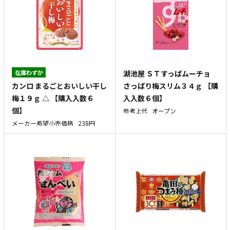
在庫わずか
湖池屋 ＳＴすっぱムーチョ
カンロ まるごとおいしい干し
さっぱり梅スリム３４ｇ 【購
梅１９ｇ △ 【購入入数６
入入数６個】
個】
参考上代
オープン
メーカー希望小売価格
238円