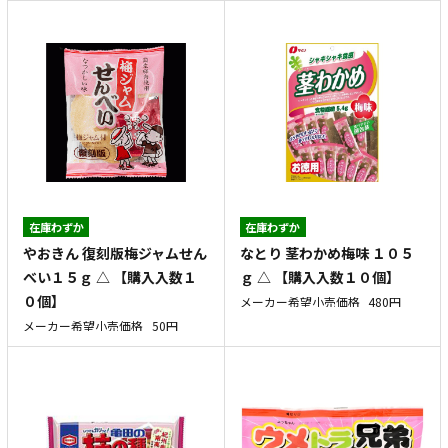
在庫わずか
在庫わずか
やおきん 復刻版梅ジャムせん
なとり 茎わかめ梅味 １０５
べい１５ｇ △ 【購入入数１
ｇ △ 【購入入数１０個】
０個】
メーカー希望小売価格
480円
メーカー希望小売価格
50円