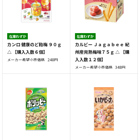
在庫わずか
在庫わずか
カンロ 健康のど飴梅 ９０ｇ
カルビー Ｊａｇａｂｅｅ 紀
△ 【購入入数６個】
州産完熟梅味７５ｇ △ 【購
入入数１２個】
メーカー希望小売価格
248円
メーカー希望小売価格
348円