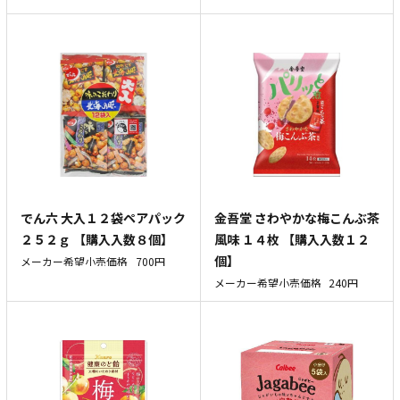
でん六 大入１２袋ペアパック
金吾堂 さわやかな梅こんぶ茶
２５２ｇ 【購入入数８個】
風味 １４枚 【購入入数１２
個】
メーカー希望小売価格
700円
メーカー希望小売価格
240円