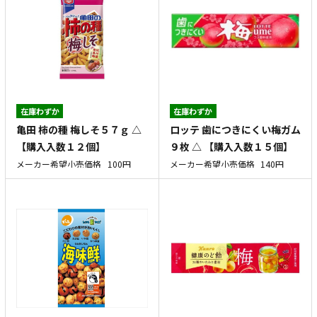
在庫わずか
在庫わずか
亀田 柿の種 梅しそ５７ｇ △
ロッテ 歯につきにくい梅ガム
【購入入数１２個】
９枚 △ 【購入入数１５個】
メーカー希望小売価格
100円
メーカー希望小売価格
140円