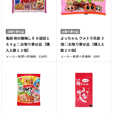
お取り寄せ品
お取り寄せ品
亀田 柿の種梅しそ ６袋詰１
よっちゃん ウメトラ兄弟 ３
６４ｇ □お取り寄せ品 【購
個 □お取り寄せ品 【購入入
入入数１２個】
数２０個】
メーカー希望小売価格
330円
メーカー希望小売価格
50円