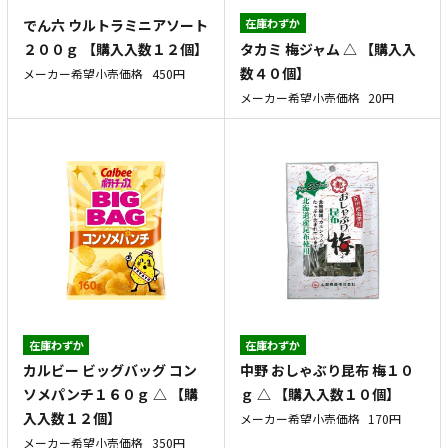
でん六 ウルトラミニアソート
在庫わずか
タカミ 梅ジャム △ 【購入入
２００ｇ 【購入入数１２個】
数４０個】
メーカー希望小売価格
450円
メーカー希望小売価格
20円
在庫わずか
在庫わずか
カルビー ビッグバッグ コン
中野 おしゃぶり昆布 梅１０
ソメパンチ１６０ｇ △ 【購
ｇ △ 【購入入数１０個】
入入数１２個】
メーカー希望小売価格
170円
メーカー希望小売価格
350円