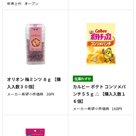
参考上代
オープン
オリオン 梅ミンツ ８ｇ 【購
在庫わずか
カルビー ポテト コンソメパ
入入数３０個】
ンチ５５ｇ △ 【購入入数１
メーカー希望小売価格
30円
６個】
メーカー希望小売価格
168円