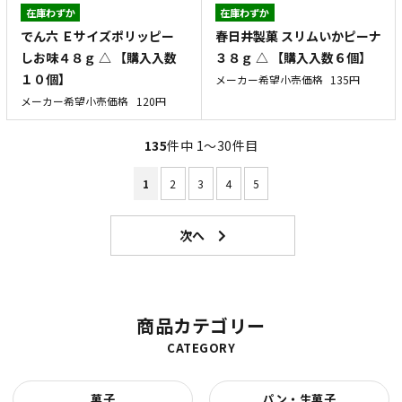
在庫わずか
在庫わずか
でん六 Ｅサイズポリッピー
春日井製菓 スリムいかピーナ
しお味４８ｇ △ 【購入入数
３８ｇ △ 【購入入数６個】
１０個】
メーカー希望小売価格
135円
メーカー希望小売価格
120円
135
件中 1〜30件目
1
2
3
4
5
商品カテゴリー
CATEGORY
菓子
パン・生菓子