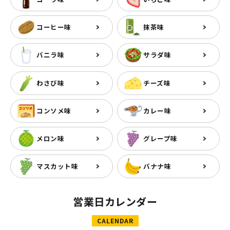
コーヒー味
抹茶味
バニラ味
サラダ味
わさび味
チーズ味
コンソメ味
カレー味
メロン味
グレープ味
マスカット味
バナナ味
営業日カレンダー
CALENDAR