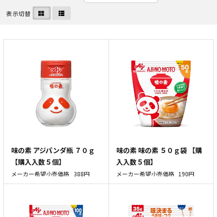
表示切替
味の素 アジパンダ瓶 ７０ｇ
味の素 味の素 ５０ｇ袋 【購
【購入入数５個】
入入数５個】
メーカー希望小売価格
388円
メーカー希望小売価格
190円