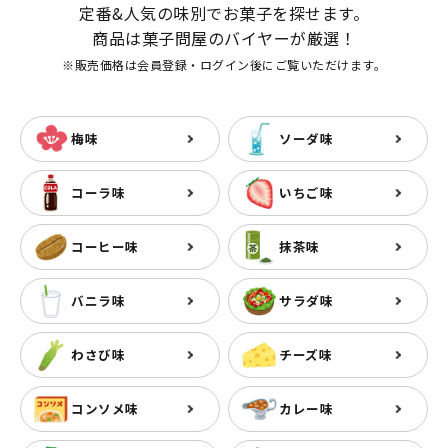
定番&人気の味別でお菓子を探せます。
商品は菓子問屋のバイヤーが厳選！
※販売価格は会員登録・ログイン後にご覧いただけます。
梅味
ソーダ味
コーラ味
いちご味
コーヒー味
抹茶味
バニラ味
サラダ味
わさび味
チーズ味
コンソメ味
カレー味