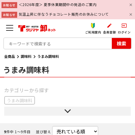
＜2026年度＞ 夏季休業期間中の発送のご案内
お知らせ
気温上昇に伴なうチョコレート販売のお休みについて
お知らせ
create
input
ご利用案内
会員登録
ログイン
検索
全商品
調味料
うまみ調味料
うまみ調味料
うまみ調味料
9
件中 1〜9件目
並び替え