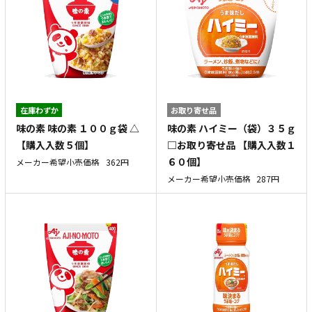
在庫わずか
お取り寄せ品
味の素 味の素 １００ｇ袋 △
味の素 ハイミー（袋）３５ｇ
【購入入数５個】
□お取り寄せ品 【購入入数１
６０個】
メーカー希望小売価格
362円
メーカー希望小売価格
287円