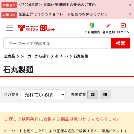
＜2026年度＞ 夏季休業期間中の発送のご案内
お知らせ
気温上昇に伴なうチョコレート販売のお休みについて
お知らせ
create
input
ご利用案内
会員登録
ログイン
検索
全商品
メーカーから探す
あ
い
石丸製麺
石丸製麺
並び替え
表示切替
お探しの検索条件に合致する商品は見つかりませんでした。
キーワードを短くしたり、より正確な名称で検索すると、商品がヒットす