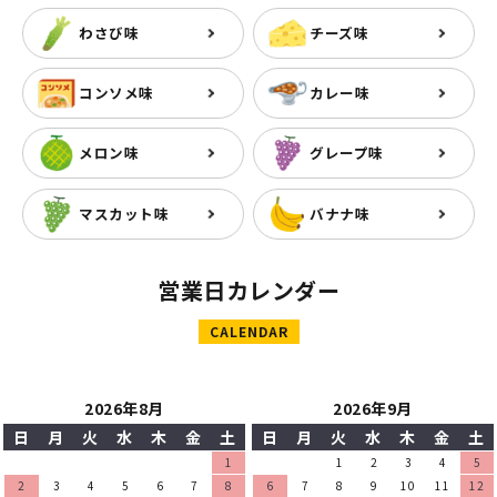
わさび味
チーズ味
コンソメ味
カレー味
メロン味
グレープ味
マスカット味
バナナ味
営業日カレンダー
CALENDAR
2026年8月
2026年9月
日
月
火
水
木
金
土
日
月
火
水
木
金
土
1
1
2
3
4
5
2
3
4
5
6
7
8
6
7
8
9
10
11
12