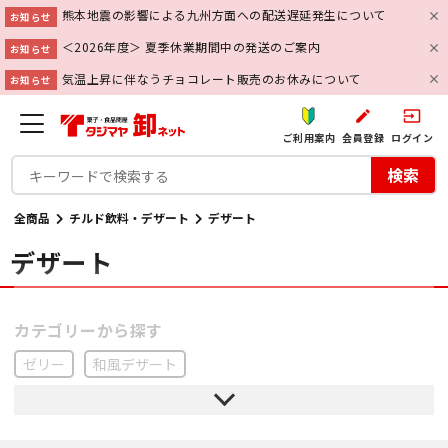
熊本地震の影響による九州方面への配送遅延発生について
お知らせ
＜2026年度＞ 夏季休業期間中の発送のご案内
お知らせ
気温上昇に伴なうチョコレート販売のお休みについて
お知らせ
create
input
ご利用案内
会員登録
ログイン
検索
全商品
チルド飲料・デザート
デザート
デザート
ゼリー
和風デザート