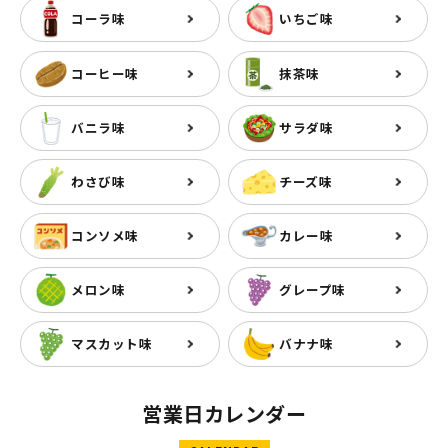
コーラ味
いちご味
コーヒー味
抹茶味
バニラ味
サラダ味
わさび味
チーズ味
コンソメ味
カレー味
メロン味
グレープ味
マスカット味
バナナ味
営業日カレンダー