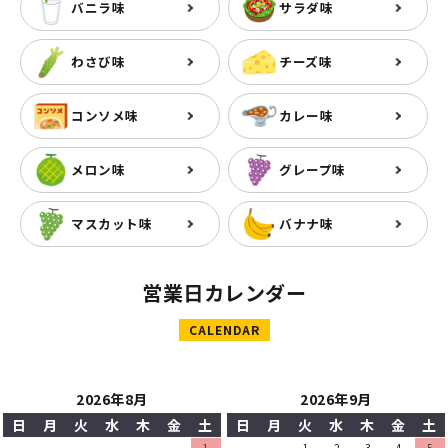
バニラ味
サラダ味
わさび味
チーズ味
コンソメ味
カレー味
メロン味
グレープ味
マスカット味
バナナ味
営業日カレンダー
CALENDAR
2026年8月
2026年9月
日
月
火
水
木
金
土
日
月
火
水
木
金
土
1
1
2
3
4
5