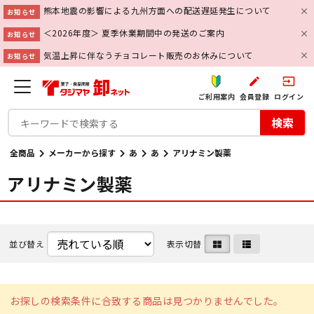
熊本地震の影響による九州方面への配送遅延発生について
お知らせ
＜2026年度＞ 夏季休業期間中の発送のご案内
お知らせ
気温上昇に伴なうチョコレート販売のお休みについて
お知らせ
create
input
ご利用案内
会員登録
ログイン
検索
全商品
メーカーから探す
あ
あ
アリナミン製薬
アリナミン製薬
並び替え
表示切替
お探しの検索条件に合致する商品は見つかりませんでした。