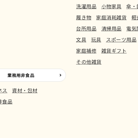
洗濯用品
小物家具
傘・
履き物
家庭消耗雑貨
軽
台所用品
清掃用品
電気
文具
玩具
スポーツ用品
家庭補修
雑貨ギフト
その他雑貨
業務用非食品
ネス
資材・包材
非食品