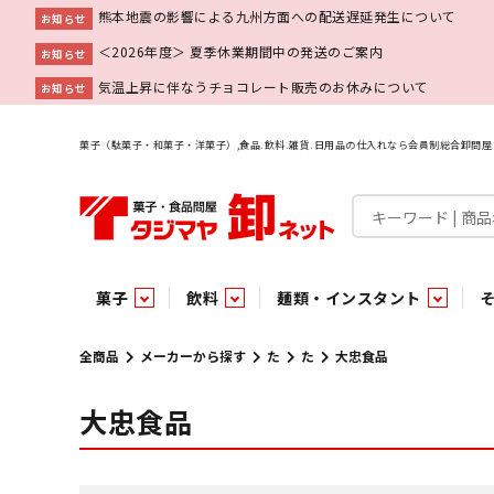
熊本地震の影響による九州方面への配送遅延発生について
お知らせ
＜2026年度＞ 夏季休業期間中の発送のご案内
お知らせ
気温上昇に伴なうチョコレート販売のお休みについて
お知らせ
菓子（駄菓子・和菓子・洋菓子）,食品.飲料.雑貨.日用品の仕入れなら会員制総合卸問
菓子
飲料
麺類・インスタント
菓子
飲料水
麺類
調味料
雑貨
業務用
特集
今月の特売
新商品
あ行
パン・生菓子
インスタント
ペット関連
か行
嗜好飲料
ビン・缶詰
業務用非食品
さ行
チルド飲料・デザート
業務用非食品
乾物
た行
嗜好食品
な行
は行
パン
全商品
メーカーから探す
た
た
大忠食品
大忠食品
チョコレート
炭酸飲料
乾麺
砂糖
洗剤
めん類・缶詰・びん詰・惣菜・乾物・その他（業務用
駄菓子特集
調味料
調味料
あ
い
即席麺 袋
甘味料
ヘアケア
インスタント
インスタント
う
濃縮・乳酸・乳飲料
切って使える！つり下げ４連・5連菓子
袋チョコ
え
塩
スキンケア
即席麺 カップ
お
味噌
ビン・缶詰
ビン・缶詰
ポケット
醤油
浴用剤
コーヒー飲料
パスタ
つゆ
ガム
麺類
麺類
口中衛生
たれ
パス
飴・
乾物
乾物
焼き菓子
ミキサー飲料
みりん風調味料
トイレ用品
当たり・占い付きのラッキーお菓子
青果
青果
ペット関連
ペット関連
半生菓子
洗濯用品
医薬部外品
香辛料
雑貨
雑貨
ポリドリンク／ゼリー
小物家具
業務用非食品
業務用非食品
低アルコール飲料
タジマヤ オリ
傘・袋物
業務用
業務用
豆
履
雑貨ギフト
その他雑貨