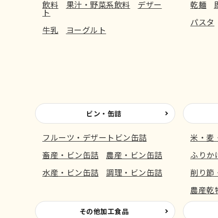
飲料
果汁・野菜系飲料
デザー
乾麺
ト
パスタ
牛乳
ヨーグルト
ビン・缶詰
フルーツ・デザートビン缶詰
米・麦
畜産・ビン缶詰
農産・ビン缶詰
ふりか
水産・ビン缶詰
調理・ビン缶詰
削り節
農産乾
その他加工食品