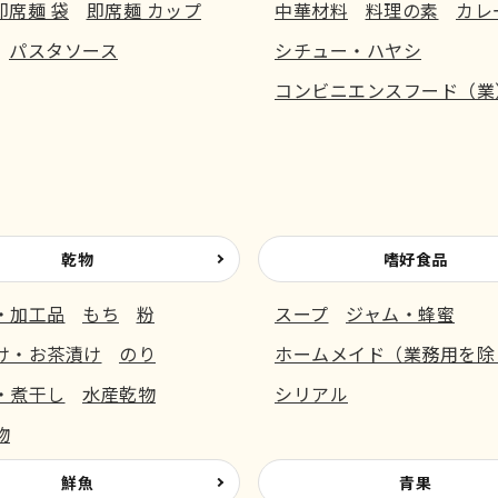
即席麺 袋
即席麺 カップ
中華材料
料理の素
カレ
パスタソース
シチュー・ハヤシ
コンビニエンスフード（業
乾物
嗜好食品
・加工品
もち
粉
スープ
ジャム・蜂蜜
け・お茶漬け
のり
ホームメイド（業務用を除
・煮干し
水産乾物
シリアル
物
鮮魚
青果