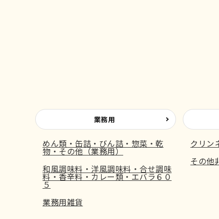
業務用
めん類・缶詰・びん詰・惣菜・乾
クリン
物・その他（業務用）
その他
和風調味料・洋風調味料・合せ調味
料・香辛料・カレー類・エバラ６０
５
業務用雑貨