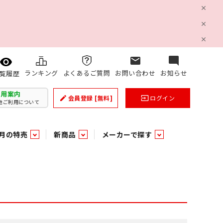
mail
mode_comment
ランキング
よくあるご質問
お問い合わせ
お知らせ
覧履歴
利用案内
会員登録
[無料]
ログイン
create
input
他ご利用について
月の特売
新商品
メーカーで探す
乳製品
和日配
日配調理加工品
バラ６０５
つまみ菓子・珍味
ケット
ング
の他加工食品
の他加工食品
ミネラルウォーター
雑貨季節品
うまみ調味料
袋ビスケット
業務用雑貨
ベビー用品
パン・生菓子
パン・生菓子
乾燥期の必需品！のど飴特集
果汁・トマト・野菜飲料
風味調味料（だしの素）
スナック
洗面浴室用品
みりん
みりん
米菓
鮮魚
鮮魚
連
文具
玩具
スポーツ用品
家庭補修
すべての業務用
すべての麺類
すべてのあ行