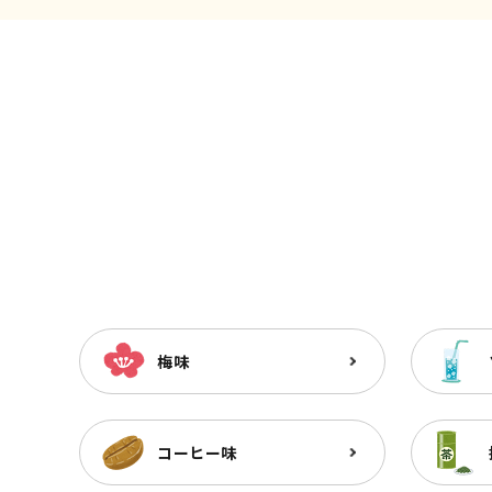
梅味
コーヒー味