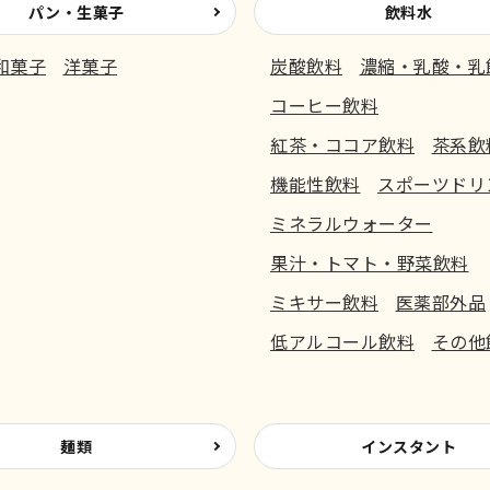
パン・生菓子
飲料水
和菓子
洋菓子
炭酸飲料
濃縮・乳酸・乳
コーヒー飲料
紅茶・ココア飲料
茶系飲
機能性飲料
スポーツドリ
ミネラルウォーター
果汁・トマト・野菜飲料
ミキサー飲料
医薬部外品
低アルコール飲料
その他
麺類
インスタント