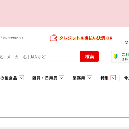
クレジット＆後払い決済 OK
屋「タジマヤ卸ネット」
閲
ご
検索
送料
その他食品
雑貨・日用品
業務用
特集
今
・生菓子
ま行
や行
加工食品ギフト
ら行
わ行
その他加工食品
鮮魚
青果
）
用品
タソース
キャンディ
紅茶・ココア飲料
ソース
エナジードリンク特集
嗜好食品
嗜好食品
和風調味料・洋風調味料・合せ調味料・香辛料・カレー類・エ
紙・生理用品
トマト製品
玩具菓子
嗜好飲料
嗜好飲料
茶系飲料
防臭・芳香剤
食用油
小箱・小袋ビスケット
飲料水
飲料水
東京のご当地お菓子
機能性飲料
食酢
菓子
菓子
殺虫・防虫剤
マヨネーズ
加工食品ギフト
加工食品ギフト
スポーツドリンク
お酒に合う！お
パッケージビス
化粧品
ドレッシ
そ
そ
ジナル商品（PB）
菓子
き物
その他飲料水
チルド飲料・デザート
チルド飲料・デザート
珍味
家庭消耗雑貨
吊下げ専用品
おすすめ・イチオシ商品
軽衣料
和日配
和日配
輸入品
台所用品
日配調理加工品
日配調理加工品
駄菓子
清掃用品
その他菓子
電気関