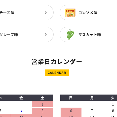
チーズ味
コンソメ味
グレープ味
マスカット味
営業日カレンダー
CALENDAR
木
金
土
日
月
火
1
1
6
7
8
6
7
8