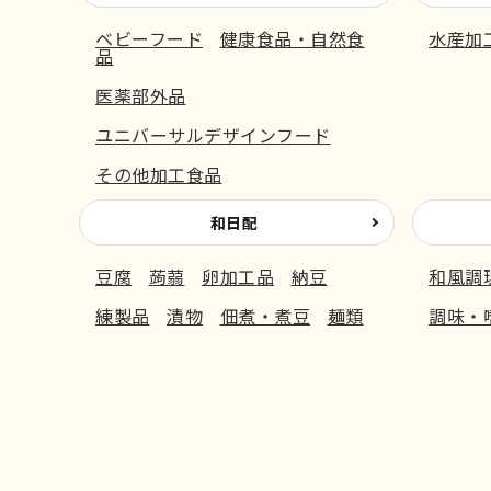
ベビーフード
健康食品・自然食
水産加
品
医薬部外品
ユニバーサルデザインフード
その他加工食品
和日配
豆腐
蒟蒻
卵加工品
納豆
和風調
練製品
漬物
佃煮・煮豆
麺類
調味・