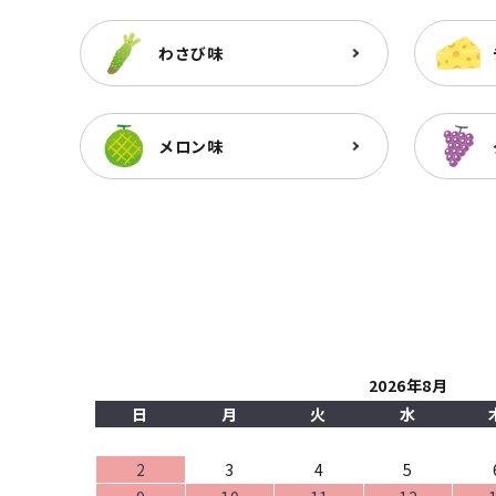
わさび味
メロン味
2026年8月
日
月
火
水
2
3
4
5