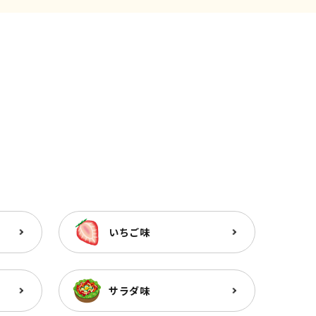
いちご味
サラダ味