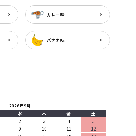
カレー味
バナナ味
2026年9月
水
木
金
土
2
3
4
5
9
10
11
12