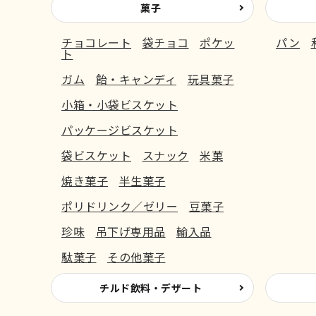
菓子
チョコレート
袋チョコ
ポケッ
パン
ト
ガム
飴・キャンディ
玩具菓子
小箱・小袋ビスケット
パッケージビスケット
袋ビスケット
スナック
米菓
焼き菓子
半生菓子
ポリドリンク／ゼリー
豆菓子
珍味
吊下げ専用品
輸入品
駄菓子
その他菓子
チルド飲料・デザート