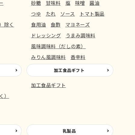
ー
砂糖
甘味料
塩
味噌
醤油
つゆ
たれ
ソース
トマト製品
）除く
食用油
食酢
マヨネーズ
ドレッシング
うまみ調味料
風味調味料（だしの素）
みりん風調味料
香辛料
加工食品ギフト
加工食品ギフト
く）
乳製品