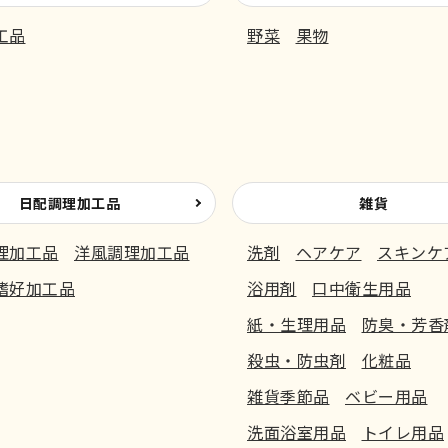
工品
野菜
果物
日配調理加工品
雑貨
理加工品
洋風調理加工品
洗剤
ヘアケア
スキンケ
嗜好加工品
浴用剤
口中衛生用品
紙・生理用品
防臭・芳香
殺虫・防虫剤
化粧品
雑貨季節品
ベビー用品
洗面浴室用品
トイレ用品