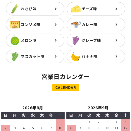
わさび味
チーズ味
コンソメ味
カレー味
メロン味
グレープ味
マスカット味
バナナ味
営業日カレンダー
CALENDAR
2026年8月
2026年9月
日
月
火
水
木
金
土
日
月
火
水
木
金
土
1
1
2
3
4
5
2
3
4
5
6
7
8
6
7
8
9
10
11
12