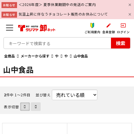
＜2026年度＞ 夏季休業期間中の発送のご案内
お知らせ
気温上昇に伴なうチョコレート販売のお休みについて
お知らせ
create
input
ご利用案内
会員登録
ログイン
検索
全商品
メーカーから探す
や
や
山中食品
山中食品
2
件中 1〜2件目
並び替え
表示切替