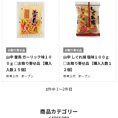
お取り寄せ品
お取り寄せ品
山中 雷鳥 ガーリック味１０
山中 しぐれ揚 塩味１００ｇ
０ｇ □お取り寄せ品 【購入
□お取り寄せ品 【購入入数１
入数１５個】
２個】
参考上代
オープン
参考上代
オープン
2
件中 1〜2件目
商品カテゴリー
CATEGORY