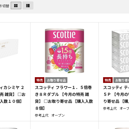
示切替
特売
お取り寄せ品
特売
お取り寄
ィカシミヤ ２
スコッティ フラワー１．５倍巻
スコッティ テ
売 雑貨】 □お
き８Ｒダブル 【今月の特売 雑
５Ｐ 【今月の
入入数１０個】
貨】 □お取り寄せ品 【購入入数
り寄せ品 【
８個】
参考上代
オー
参考上代
オープン