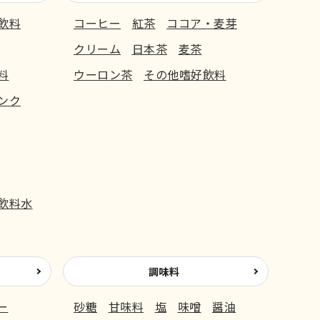
飲料
コーヒー
紅茶
ココア・麦芽
クリーム
日本茶
麦茶
料
ウーロン茶
その他嗜好飲料
ンク
飲料水
調味料
ー
砂糖
甘味料
塩
味噌
醤油