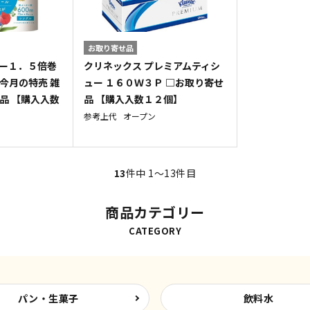
お取り寄せ品
ワー１．５倍巻
クリネックス プレミアムティシ
今月の特売 雑
ュー １６０Ｗ３Ｐ □お取り寄せ
品 【購入入数
品 【購入入数１２個】
参考上代
オープン
13
件中 1〜13件目
商品カテゴリー
CATEGORY
パン・生菓子
飲料水