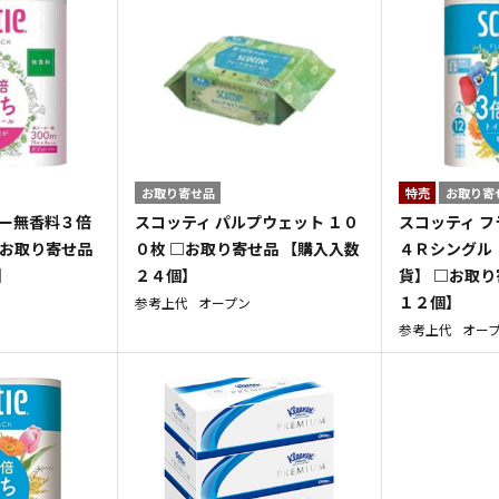
お取り寄せ品
特売
お取り寄
ワー無香料３倍
スコッティ パルプウェット １０
スコッティ 
□お取り寄せ品
０枚 □お取り寄せ品 【購入入数
４Ｒシングル 
】
２４個】
貨】 □お取り
１２個】
参考上代
オープン
参考上代
オー