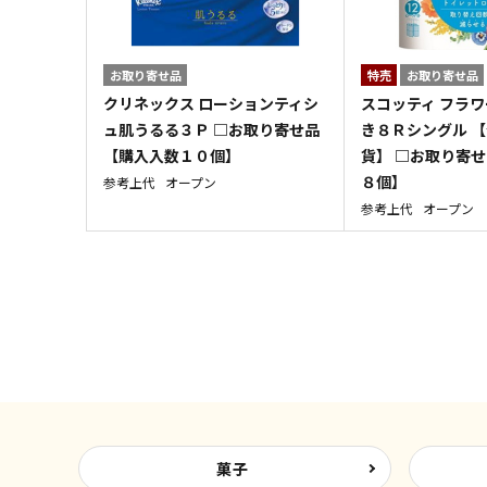
お取り寄せ品
特売
お取り寄せ品
クリネックス ローションティシ
スコッティ フラ
ュ肌うるる３Ｐ □お取り寄せ品
き８Ｒシングル 【
【購入入数１０個】
貨】 □お取り寄せ
８個】
参考上代
オープン
参考上代
オープン
菓子