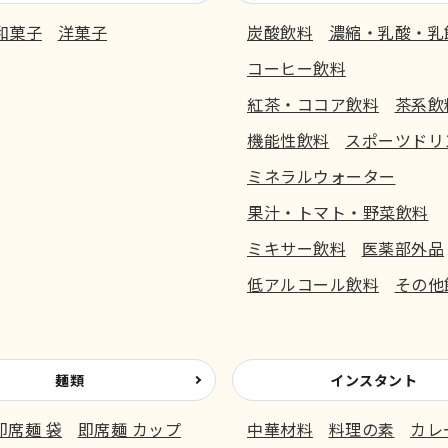
和菓子
洋菓子
炭酸飲料
濃縮・乳酸・乳
コーヒー飲料
紅茶・ココア飲料
茶系飲
機能性飲料
スポーツドリ
ミネラルウォーター
果汁・トマト・野菜飲料
ミキサー飲料
医薬部外品
低アルコール飲料
その他
麺類
インスタント
即席麺 袋
即席麺 カップ
中華材料
料理の素
カレ