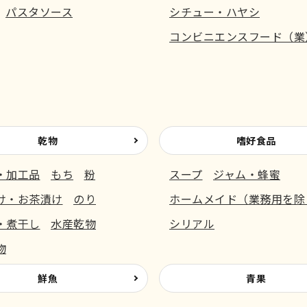
パスタソース
シチュー・ハヤシ
コンビニエンスフード（業
乾物
嗜好食品
・加工品
もち
粉
スープ
ジャム・蜂蜜
け・お茶漬け
のり
ホームメイド（業務用を除
・煮干し
水産乾物
シリアル
物
鮮魚
青果