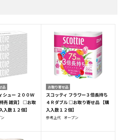
すべての飲料水
すべての調味料
すべての菓子
すべての雑貨
せ品
お取り寄せ品
ィシュー ２００Ｗ
スコッティ フラワー３倍長持ち
特売 雑貨】 □お取
４Ｒダブル □お取り寄せ品 【購
購入入数１２個】
入入数１２個】
プン
参考上代
オープン