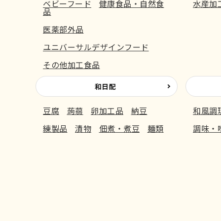
ベビーフード
健康食品・自然食
水産加
品
医薬部外品
ユニバーサルデザインフード
その他加工食品
和日配
豆腐
蒟蒻
卵加工品
納豆
和風調
練製品
漬物
佃煮・煮豆
麺類
調味・