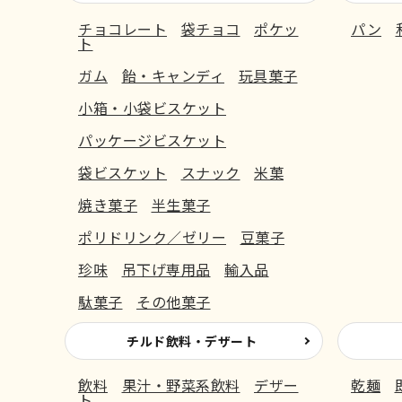
チョコレート
袋チョコ
ポケッ
パン
ト
ガム
飴・キャンディ
玩具菓子
小箱・小袋ビスケット
パッケージビスケット
袋ビスケット
スナック
米菓
焼き菓子
半生菓子
ポリドリンク／ゼリー
豆菓子
珍味
吊下げ専用品
輸入品
駄菓子
その他菓子
チルド飲料・デザート
飲料
果汁・野菜系飲料
デザー
乾麺
ト