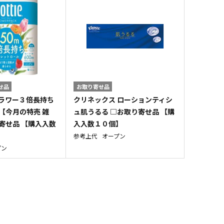
せ品
お取り寄せ品
フラワー３倍長持ち
クリネックス ローションティシ
【今月の特売 雑
ュ肌うるる □お取り寄せ品 【購
寄せ品 【購入入数
入入数１０個】
参考上代
オープン
プン