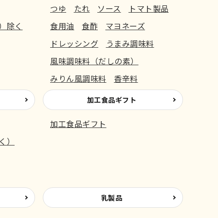
つゆ
たれ
ソース
トマト製品
）除く
食用油
食酢
マヨネーズ
ドレッシング
うまみ調味料
風味調味料（だしの素）
みりん風調味料
香辛料
加工食品ギフト
加工食品ギフト
く）
乳製品