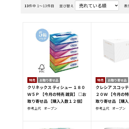
13
件中 1〜13件目
並び替え
表
特売
お取り寄せ品
特売
お取り寄せ品
クリネックス ティシュー １８０
クレシア スコッテ
Ｗ５Ｐ 【今月の特売 雑貨】 □お
２０Ｗ 【今月の特
取り寄せ品 【購入入数１２個】
取り寄せ品 【購
参考上代
オープン
参考上代
オープン