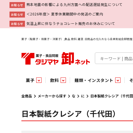
熊本地震の影響による九州方面への配送遅延発生について
お知らせ
＜2026年度＞ 夏季休業期間中の発送のご案内
お知らせ
気温上昇に伴なうチョコレート販売のお休みについて
お知らせ
菓子（駄菓子・和菓子・洋菓子）,食品.飲料.雑貨.日用品の仕入れなら会員制総合卸問
菓子
飲料
麺類・インスタント
菓子
飲料水
麺類
調味料
雑貨
業務用
特集
今月の特売
新商品
あ行
パン・生菓子
インスタント
ペット関連
か行
嗜好飲料
ビン・缶詰
業務用非食品
さ行
チルド飲料・デザート
業務用非食品
乾物
た行
嗜好食品
な行
は行
パン
全商品
メーカーから探す
な
に
日本製紙クレシア（千代田
日本製紙クレシア（千代田）
チョコレート
炭酸飲料
乾麺
砂糖
洗剤
めん類・缶詰・びん詰・惣菜・乾物・その他（業務用
駄菓子特集
調味料
調味料
あ
い
即席麺 袋
甘味料
ヘアケア
インスタント
インスタント
う
濃縮・乳酸・乳飲料
切って使える！つり下げ４連・5連菓子
袋チョコ
え
塩
スキンケア
即席麺 カップ
お
味噌
ビン・缶詰
ビン・缶詰
ポケット
醤油
浴用剤
コーヒー飲料
パスタ
つゆ
ガム
麺類
麺類
口中衛生
たれ
パス
飴・
乾物
乾物
焼き菓子
ミキサー飲料
みりん風調味料
トイレ用品
当たり・占い付きのラッキーお菓子
青果
青果
ペット関連
ペット関連
半生菓子
洗濯用品
医薬部外品
香辛料
雑貨
雑貨
ポリドリンク／ゼリー
小物家具
業務用非食品
業務用非食品
低アルコール飲料
タジマヤ オリ
傘・袋物
業務用
業務用
豆
履
雑貨ギフト
その他雑貨