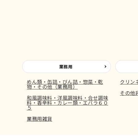
業務用
めん類・缶詰・びん詰・惣菜・乾
クリン
物・その他（業務用）
その他
和風調味料・洋風調味料・合せ調味
料・香辛料・カレー類・エバラ６０
５
業務用雑貨