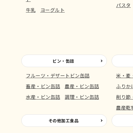
パスタ
牛乳
ヨーグルト
ビン・缶詰
フルーツ・デザートビン缶詰
米・麦
畜産・ビン缶詰
農産・ビン缶詰
ふりか
水産・ビン缶詰
調理・ビン缶詰
削り節
農産乾
その他加工食品