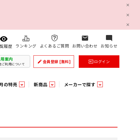
mail
mode_comment
ランキング
よくあるご質問
お問い合わせ
お知らせ
覧履歴
利用案内
会員登録
[無料]
ログイン
create
input
他ご利用について
月の特売
新商品
メーカーで探す
乳製品
和日配
日配調理加工品
バラ６０５
つまみ菓子・珍味
ケット
ング
の他加工食品
の他加工食品
ミネラルウォーター
雑貨季節品
うまみ調味料
袋ビスケット
業務用雑貨
ベビー用品
パン・生菓子
パン・生菓子
乾燥期の必需品！のど飴特集
果汁・トマト・野菜飲料
風味調味料（だしの素）
スナック
洗面浴室用品
みりん
みりん
米菓
鮮魚
鮮魚
連
文具
玩具
スポーツ用品
家庭補修
すべての業務用
すべての麺類
すべてのあ行