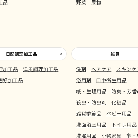
工品
野菜
果物
日配調理加工品
雑貨
理加工品
洋風調理加工品
洗剤
ヘアケア
スキンケ
嗜好加工品
浴用剤
口中衛生用品
紙・生理用品
防臭・芳香
殺虫・防虫剤
化粧品
雑貨季節品
ベビー用品
洗面浴室用品
トイレ用品
洗濯用品
小物家具
傘・