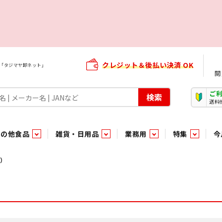
クレジット＆後払い決済 OK
屋「タジマヤ卸ネット」
閲
ご
検索
送料
その他食品
雑貨・日用品
業務用
特集
今
・生菓子
ま行
や行
加工食品ギフト
ら行
わ行
その他加工食品
鮮魚
青果
）
）
用品
タソース
キャンディ
紅茶・ココア飲料
ソース
エナジードリンク特集
嗜好食品
嗜好食品
和風調味料・洋風調味料・合せ調味料・香辛料・カレー類・エ
紙・生理用品
トマト製品
玩具菓子
嗜好飲料
嗜好飲料
茶系飲料
防臭・芳香剤
食用油
小箱・小袋ビスケット
飲料水
飲料水
東京のご当地お菓子
機能性飲料
食酢
菓子
菓子
殺虫・防虫剤
マヨネーズ
加工食品ギフト
加工食品ギフト
スポーツドリンク
お酒に合う！お
パッケージビス
化粧品
ドレッシ
そ
そ
ジナル商品（PB）
菓子
き物
その他飲料水
チルド飲料・デザート
チルド飲料・デザート
珍味
家庭消耗雑貨
吊下げ専用品
おすすめ・イチオシ商品
軽衣料
和日配
和日配
輸入品
台所用品
日配調理加工品
日配調理加工品
駄菓子
清掃用品
その他菓子
電気関