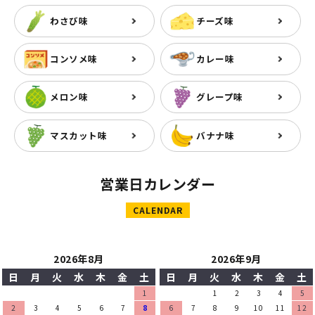
わさび味
チーズ味
コンソメ味
カレー味
メロン味
グレープ味
マスカット味
バナナ味
営業日カレンダー
CALENDAR
2026年8月
2026年9月
日
月
火
水
木
金
土
日
月
火
水
木
金
土
1
1
2
3
4
5
2
3
4
5
6
7
8
6
7
8
9
10
11
12