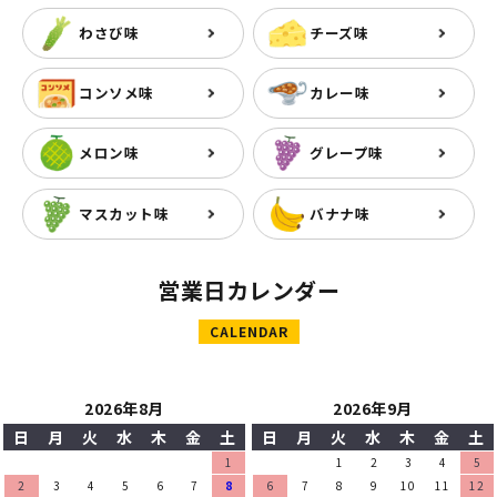
わさび味
チーズ味
コンソメ味
カレー味
メロン味
グレープ味
マスカット味
バナナ味
営業日カレンダー
CALENDAR
2026年8月
2026年9月
日
月
火
水
木
金
土
日
月
火
水
木
金
土
1
1
2
3
4
5
2
3
4
5
6
7
8
6
7
8
9
10
11
12