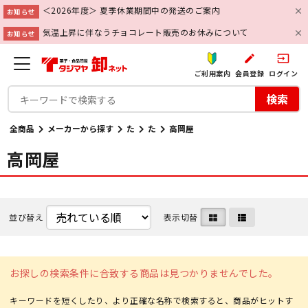
＜2026年度＞ 夏季休業期間中の発送のご案内
お知らせ
気温上昇に伴なうチョコレート販売のお休みについて
お知らせ
create
input
ご利用案内
会員登録
ログイン
検索
全商品
メーカーから探す
た
た
高岡屋
高岡屋
並び替え
表示切替
お探しの検索条件に合致する商品は見つかりませんでした。
キーワードを短くしたり、より正確な名称で検索すると、商品がヒットす