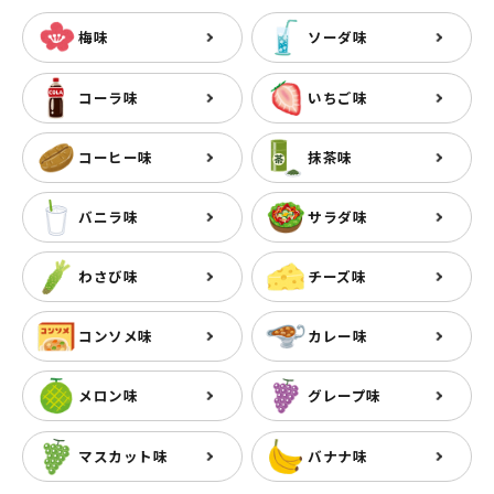
梅味
ソーダ味
コーラ味
いちご味
コーヒー味
抹茶味
バニラ味
サラダ味
わさび味
チーズ味
コンソメ味
カレー味
メロン味
グレープ味
マスカット味
バナナ味