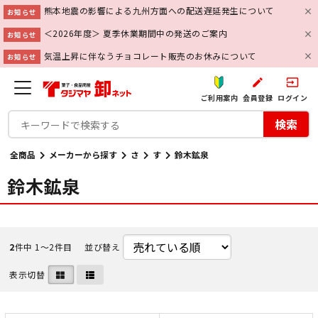
熊本地震の影響による九州方面への配送遅延発生について
お知らせ
＜2026年度＞ 夏季休業期間中の発送のご案内
お知らせ
気温上昇に伴なうチョコレート販売のお休みについて
お知らせ
create
input
ご利用案内
会員登録
ログイン
検索
全商品
メーカーから探す
さ
す
鈴木鉱泉
鈴木鉱泉
2
件中 1〜2件目
並び替え
表示切替