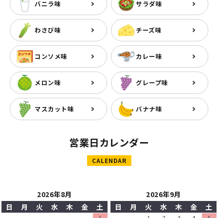
バニラ味
サラダ味
わさび味
チーズ味
コンソメ味
カレー味
メロン味
グレープ味
マスカット味
バナナ味
営業日カレンダー
CALENDAR
2026年8月
2026年9月
日
月
火
水
木
金
土
日
月
火
水
木
金
土
1
1
2
3
4
5