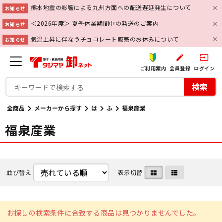
熊本地震の影響による九州方面への配送遅延発生について
お知らせ
＜2026年度＞ 夏季休業期間中の発送のご案内
お知らせ
気温上昇に伴なうチョコレート販売のお休みについて
お知らせ
create
input
ご利用案内
会員登録
ログイン
検索
全商品
メーカーから探す
は
ふ
福泉産業
福泉産業
並び替え
表示切替
お探しの検索条件に合致する商品は見つかりませんでした。