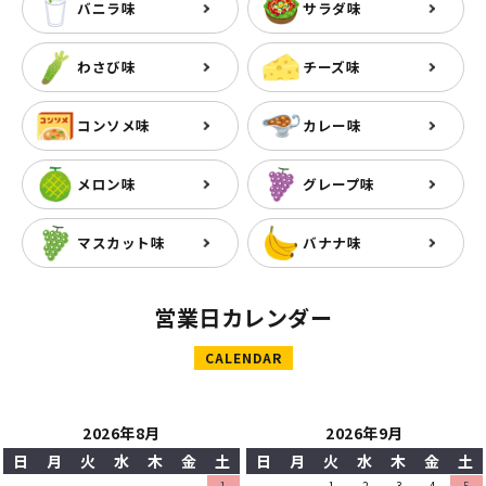
バニラ味
サラダ味
わさび味
チーズ味
コンソメ味
カレー味
メロン味
グレープ味
マスカット味
バナナ味
営業日カレンダー
CALENDAR
2026年8月
2026年9月
日
月
火
水
木
金
土
日
月
火
水
木
金
土
1
1
2
3
4
5