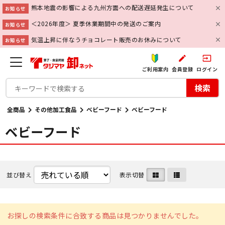
熊本地震の影響による九州方面への配送遅延発生について
お知らせ
＜2026年度＞ 夏季休業期間中の発送のご案内
お知らせ
気温上昇に伴なうチョコレート販売のお休みについて
お知らせ
create
input
ご利用案内
会員登録
ログイン
検索
全商品
その他加工食品
ベビーフード
ベビーフード
ベビーフード
並び替え
表示切替
お探しの検索条件に合致する商品は見つかりませんでした。