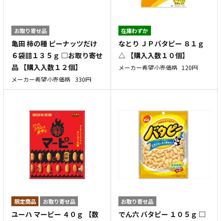
お取り寄せ品
在庫わずか
亀田 柿の種 ピーナッツだけ
なとり ＪＰバタピー ８１ｇ
６袋詰１３５ｇ □お取り寄せ
△ 【購入入数１０個】
品 【購入入数１２個】
メーカー希望小売価格
120円
メーカー希望小売価格
330円
お取り寄せ品
お取り寄せ品
ユーハ マーピー ４０ｇ 【数
でん六 バタピー １０５ｇ □