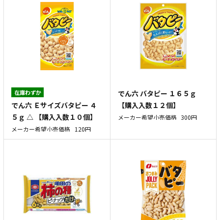
在庫わずか
でん六 バタピー １６５ｇ
でん六 Ｅサイズバタピー ４
【購入入数１２個】
５ｇ △ 【購入入数１０個】
メーカー希望小売価格
300円
メーカー希望小売価格
120円