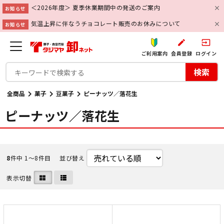
＜2026年度＞ 夏季休業期間中の発送のご案内
お知らせ
気温上昇に伴なうチョコレート販売のお休みについて
お知らせ
create
input
ご利用案内
会員登録
ログイン
検索
全商品
菓子
豆菓子
ピーナッツ／落花生
ピーナッツ／落花生
8
件中 1〜8件目
並び替え
表示切替