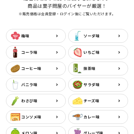
商品は菓子問屋のバイヤーが厳選！
※販売価格は会員登録・ログイン後にご覧いただけます。
梅味
ソーダ味
コーラ味
いちご味
コーヒー味
抹茶味
バニラ味
サラダ味
わさび味
チーズ味
コンソメ味
カレー味
メロン味
グレープ味