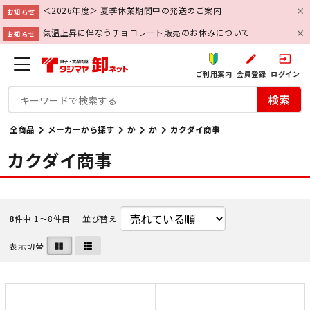
＜2026年度＞ 夏季休業期間中の発送のご案内
お知らせ
気温上昇に伴なうチョコレート販売のお休みについて
お知らせ
create
input
ご利用案内
会員登録
ログイン
検索
全商品
メーカーから探す
か
か
カクダイ商事
カクダイ商事
8
件中 1〜8件目
並び替え
表示切替