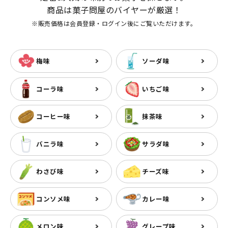
商品は菓子問屋のバイヤーが厳選！
※販売価格は会員登録・ログイン後にご覧いただけます。
梅味
ソーダ味
コーラ味
いちご味
コーヒー味
抹茶味
バニラ味
サラダ味
わさび味
チーズ味
コンソメ味
カレー味
メロン味
グレープ味