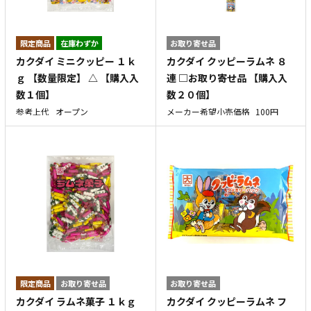
在庫わずか
お取り寄せ品
カクダイ ミニクッピー １ｋ
カクダイ クッピーラムネ ８
ｇ 【数量限定】 △ 【購入入
連 □お取り寄せ品 【購入入
数１個】
数２０個】
参考上代
オープン
メーカー希望小売価格
100円
お取り寄せ品
お取り寄せ品
カクダイ ラムネ菓子 １ｋｇ
カクダイ クッピーラムネ フ