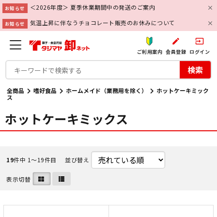
＜2026年度＞ 夏季休業期間中の発送のご案内
お知らせ
気温上昇に伴なうチョコレート販売のお休みについて
お知らせ
create
input
ご利用案内
会員登録
ログイン
検索
全商品
嗜好食品
ホームメイド（業務用を除く）
ホットケーキミック
ス
ホットケーキミックス
19
件中 1〜19件目
並び替え
表示切替