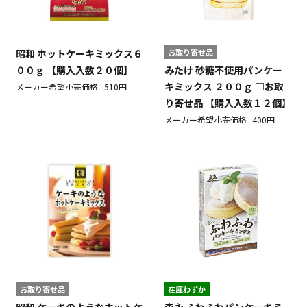
昭和 ホットケーキミックス６
お取り寄せ品
みたけ 砂糖不使用パンケー
００ｇ 【購入入数２０個】
キミックス ２００ｇ □お取
メーカー希望小売価格
510円
り寄せ品 【購入入数１２個】
メーカー希望小売価格
400円
お取り寄せ品
在庫わずか
昭和 ケーキのようなホットケ
森永 ふわふわパンケーキミ