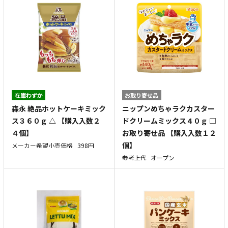
在庫わずか
お取り寄せ品
森永 絶品ホットケーキミック
ニップンめちゃラクカスター
ス３６０ｇ △ 【購入入数２
ドクリームミックス４０ｇ □
４個】
お取り寄せ品 【購入入数１２
個】
メーカー希望小売価格
398円
参考上代
オープン