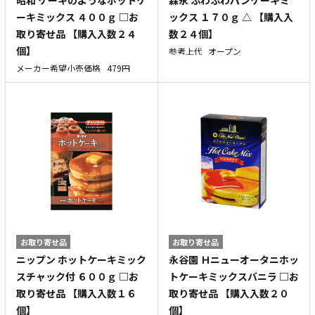
ーキミックス ４００ｇ □お
ックス １７０ｇ △ 【購入入
取り寄せ品 【購入入数２４
数２４個】
個】
参考上代
オープン
メーカー希望小売価格
479円
お取り寄せ品
お取り寄せ品
ニップン ホットケーキミック
永谷園 Ｈニューオータニホッ
スチャック付 ６００ｇ □お
トケーキミックスバニラ □お
取り寄せ品 【購入入数１６
取り寄せ品 【購入入数２０
個】
個】