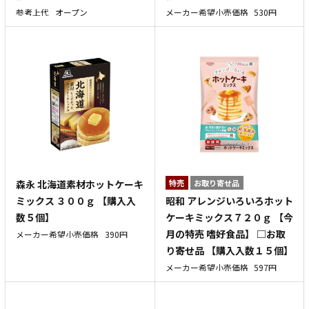
参考上代
オープン
メーカー希望小売価格
530円
森永 北海道素材ホットケーキ
特売
お取り寄せ品
昭和 アレンジいろいろホット
ミックス ３００ｇ 【購入入
ケーキミックス７２０ｇ 【今
数５個】
月の特売 嗜好食品】 □お取
メーカー希望小売価格
390円
り寄せ品 【購入入数１５個】
メーカー希望小売価格
597円