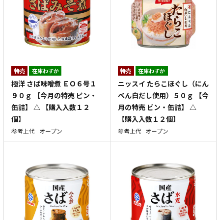
特売
在庫わずか
特売
在庫わずか
極洋 さば味噌煮 ＥＯ６号１
ニッスイ たらこほぐし（にん
９０ｇ 【今月の特売 ビン・
べん白だし使用）５０ｇ 【今
缶詰】 △ 【購入入数１２
月の特売 ビン・缶詰】 △
個】
【購入入数１２個】
参考上代
オープン
参考上代
オープン