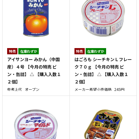
特売
在庫わずか
特売
在庫わずか
アイサンヨー みかん（中国
はごろも シーチキンＬフレー
産）４号 【今月の特売 ビ
ク７０ｇ 【今月の特売 ビ
ン・缶詰】 △ 【購入入数１
ン・缶詰】 △ 【購入入数１
２個】
２個】
参考上代
オープン
メーカー希望小売価格
245円