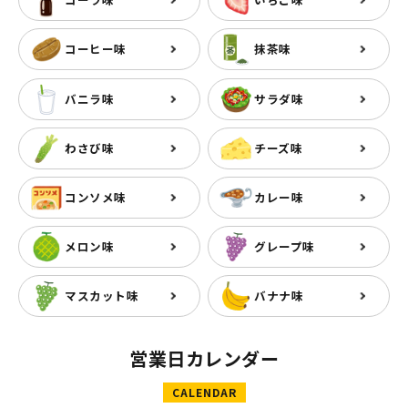
コーヒー味
抹茶味
バニラ味
サラダ味
わさび味
チーズ味
コンソメ味
カレー味
メロン味
グレープ味
マスカット味
バナナ味
営業日カレンダー
CALENDAR