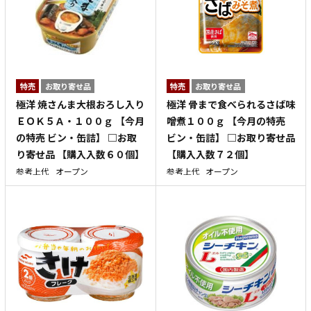
特売
お取り寄せ品
特売
お取り寄せ品
極洋 焼さんま大根おろし入り
極洋 骨まで食べられるさば味
ＥＯＫ５Ａ・１００ｇ 【今月
噌煮１００ｇ 【今月の特売
の特売 ビン・缶詰】 □お取
ビン・缶詰】 □お取り寄せ品
り寄せ品 【購入入数６０個】
【購入入数７２個】
参考上代
オープン
参考上代
オープン