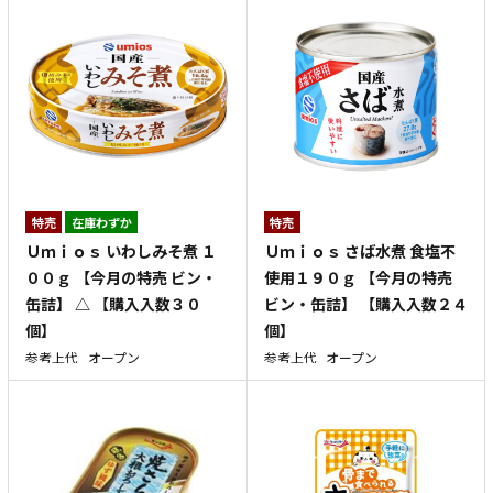
特売
在庫わずか
特売
Ｕｍｉｏｓ いわしみそ煮 １
Ｕｍｉｏｓ さば水煮 食塩不
００ｇ 【今月の特売 ビン・
使用１９０ｇ 【今月の特売
缶詰】 △ 【購入入数３０
ビン・缶詰】 【購入入数２４
個】
個】
参考上代
オープン
参考上代
オープン