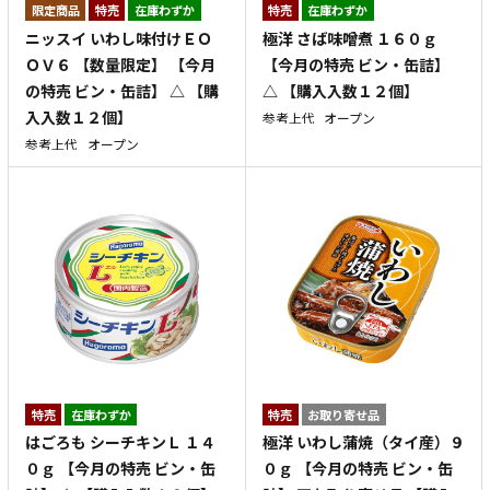
特売
在庫わずか
特売
在庫わずか
ニッスイ いわし味付けＥＯ
極洋 さば味噌煮 １６０ｇ
ＯＶ６ 【数量限定】 【今月
【今月の特売 ビン・缶詰】
の特売 ビン・缶詰】 △ 【購
△ 【購入入数１２個】
入入数１２個】
参考上代
オープン
参考上代
オープン
特売
在庫わずか
特売
お取り寄せ品
はごろも シーチキンＬ １４
極洋 いわし蒲焼（タイ産）９
０ｇ 【今月の特売 ビン・缶
０ｇ 【今月の特売 ビン・缶