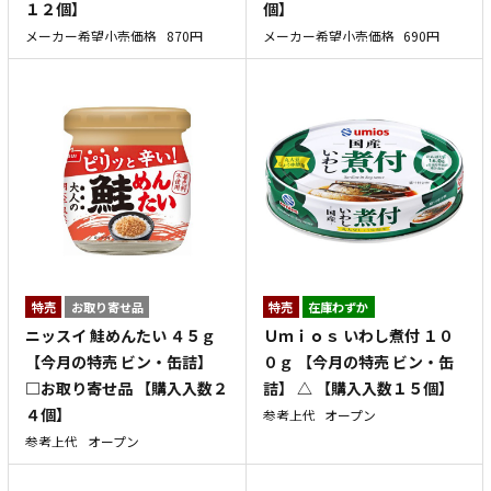
１２個】
個】
メーカー希望小売価格
870円
メーカー希望小売価格
690円
特売
お取り寄せ品
特売
在庫わずか
ニッスイ 鮭めんたい ４５ｇ
Ｕｍｉｏｓ いわし煮付 １０
【今月の特売 ビン・缶詰】
０ｇ 【今月の特売 ビン・缶
□お取り寄せ品 【購入入数２
詰】 △ 【購入入数１５個】
４個】
参考上代
オープン
参考上代
オープン