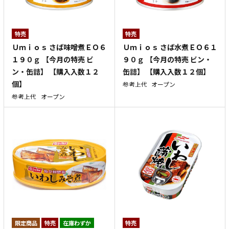
特売
特売
Ｕｍｉｏｓ さば味噌煮ＥＯ６
Ｕｍｉｏｓ さば水煮ＥＯ６１
１９０ｇ 【今月の特売 ビ
９０ｇ 【今月の特売 ビン・
ン・缶詰】 【購入入数１２
缶詰】 【購入入数１２個】
個】
参考上代
オープン
参考上代
オープン
特売
在庫わずか
特売