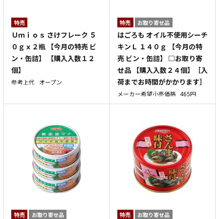
特売
特売
お取り寄せ品
Ｕｍｉｏｓ さけフレーク ５
はごろも オイル不使用シーチ
０ｇｘ２瓶 【今月の特売 ビ
キンＬ １４０ｇ 【今月の特
ン・缶詰】 【購入入数１２
売 ビン・缶詰】 □お取り寄
個】
せ品 【購入入数２４個】［入
荷までお時間がかかります］
参考上代
オープン
メーカー希望小売価格
465円
特売
お取り寄せ品
特売
お取り寄せ品