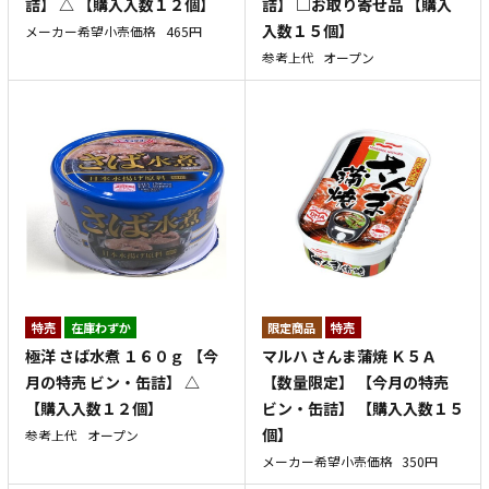
詰】 △ 【購入入数１２個】
詰】 □お取り寄せ品 【購入
入数１５個】
メーカー希望小売価格
465円
参考上代
オープン
特売
在庫わずか
特売
極洋 さば水煮 １６０ｇ 【今
マルハ さんま蒲焼 Ｋ５Ａ
月の特売 ビン・缶詰】 △
【数量限定】 【今月の特売
【購入入数１２個】
ビン・缶詰】 【購入入数１５
個】
参考上代
オープン
メーカー希望小売価格
350円