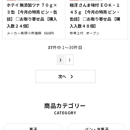
ホテイ 無添加ツナ ７０ｇ×
極洋 さんま味付 ＥＯＫ・１
３缶 【今月の特売 ビン・缶
４５ｇ 【今月の特売 ビン・
詰】 □お取り寄せ品 【購入
缶詰】 □お取り寄せ品 【購
入数２４個】
入入数４８個】
メーカー希望小売価格
660円
参考上代
オープン
37
件中 1〜30件目
1
2
商品カテゴリー
CATEGORY
菓子
パン・生菓子