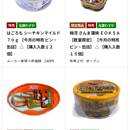
特売
在庫わずか
特売
在庫わずか
はごろも シーチキンマイルド
極洋 さんま蒲焼 ＥＯＫ５Ａ
７０ｇ 【今月の特売 ビン・
【数量限定】 【今月の特売
缶詰】 △ 【購入入数１２
ビン・缶詰】 △ 【購入入数
個】
１５個】
メーカー希望小売価格
240円
参考上代
オープン