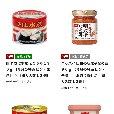
特売
在庫わずか
特売
お取り寄せ品
極洋 さば水煮 ＥＯ６号１９
ニッスイ 口福の明太子なめ茸
０ｇ 【今月の特売 ビン・缶
９０ｇ 【今月の特売 ビン・
詰】 △ 【購入入数１２個】
缶詰】 □お取り寄せ品 【購
入入数１２個】
参考上代
オープン
参考上代
オープン