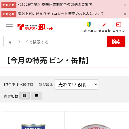
＜2026年度＞ 夏季休業期間中の発送のご案内
お知らせ
気温上昇に伴なうチョコレート販売のお休みについて
お知らせ
create
input
ご利用案内
会員登録
ログイン
検索
【今月の特売 ビン・缶詰】
37
件中 1〜30件目
並び替え
表示切替