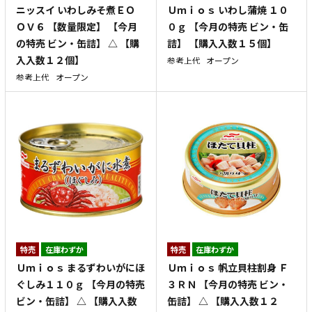
ニッスイ いわしみそ煮ＥＯ
Ｕｍｉｏｓ いわし蒲焼 １０
ＯＶ６ 【数量限定】 【今月
０ｇ 【今月の特売 ビン・缶
の特売 ビン・缶詰】 △ 【購
詰】 【購入入数１５個】
入入数１２個】
参考上代
オープン
参考上代
オープン
特売
在庫わずか
特売
在庫わずか
Ｕｍｉｏｓ まるずわいがにほ
Ｕｍｉｏｓ 帆立貝柱割身 Ｆ
ぐしみ１１０ｇ 【今月の特売
３ＲＮ 【今月の特売 ビン・
ビン・缶詰】 △ 【購入入数
缶詰】 △ 【購入入数１２