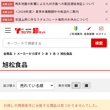
熊本地震の影響による九州方面への配送遅延発生について
お知らせ
＜2026年度＞ 夏季休業期間中の発送のご案内
お知らせ
気温上昇に伴なうチョコレート販売のお休みについて
お知らせ
create
input
ご利用案内
会員登録
ログイン
検索
全商品
メーカーから探す
あ
あ
旭松食品
旭松食品
並び替え
表示切替
お探しの検索条件に合致する商品は見つかりませんでした。