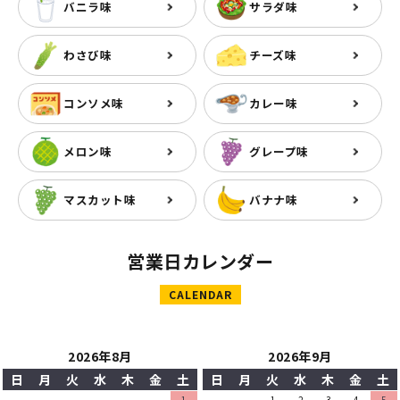
バニラ味
サラダ味
わさび味
チーズ味
コンソメ味
カレー味
メロン味
グレープ味
マスカット味
バナナ味
営業日カレンダー
CALENDAR
2026年8月
2026年9月
日
月
火
水
木
金
土
日
月
火
水
木
金
土
1
1
2
3
4
5