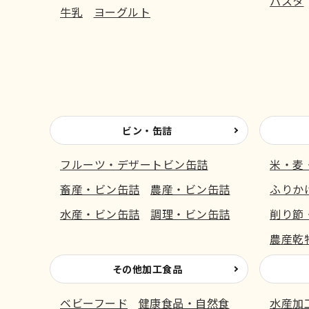
パスタ
牛乳
ヨーグルト
ビン・缶詰
フルーツ・デザートビン缶詰
米・麦
畜産・ビン缶詰
農産・ビン缶詰
ふりか
水産・ビン缶詰
調理・ビン缶詰
削り節
農産乾
その他加工食品
ベビーフード
健康食品・自然食
水産加