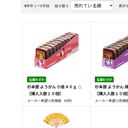
6
件中 1〜6件目
並び替え
表示
在庫わずか
在庫わずか
杉本屋 ようかん 小倉４０ｇ △
杉本屋 ようかん 
【購入入数１０個】
【購入入数１０個
メーカー希望小売価格
60円
メーカー希望小売価