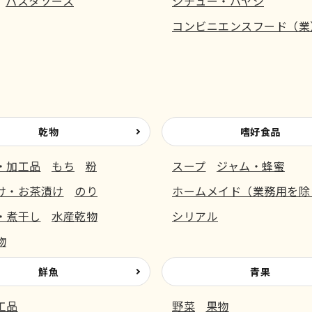
パスタソース
シチュー・ハヤシ
コンビニエンスフード（業
乾物
嗜好食品
・加工品
もち
粉
スープ
ジャム・蜂蜜
け・お茶漬け
のり
ホームメイド（業務用を除
・煮干し
水産乾物
シリアル
物
鮮魚
青果
工品
野菜
果物