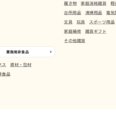
履き物
家庭消耗雑貨
軽
台所用品
清掃用品
電気
文具
玩具
スポーツ用品
家庭補修
雑貨ギフト
その他雑貨
業務用非食品
ネス
資材・包材
非食品