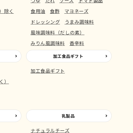
つゆ
たれ
ソース
トマト製品
）除く
食用油
食酢
マヨネーズ
ドレッシング
うまみ調味料
風味調味料（だしの素）
みりん風調味料
香辛料
加工食品ギフト
加工食品ギフト
く）
乳製品
ナチュラルチーズ