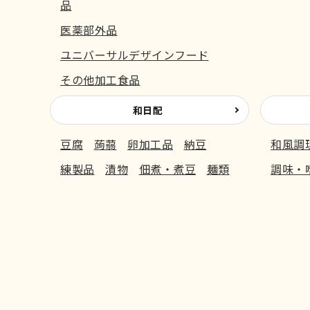
品
医薬部外品
ユニバーサルデザインフード
その他加工食品
和日配
豆腐
蒟蒻
卵加工品
納豆
和風調
練製品
漬物
佃煮・煮豆
麺類
調味・