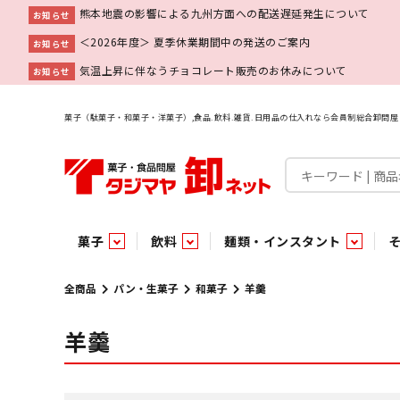
熊本地震の影響による九州方面への配送遅延発生について
お知らせ
＜2026年度＞ 夏季休業期間中の発送のご案内
お知らせ
気温上昇に伴なうチョコレート販売のお休みについて
お知らせ
菓子（駄菓子・和菓子・洋菓子）,食品.飲料.雑貨.日用品の仕入れなら会員制総合卸問
菓子
飲料
麺類・インスタント
菓子
飲料水
麺類
調味料
雑貨
業務用
特集
今月の特売
新商品
あ行
パン・生菓子
インスタント
ペット関連
か行
嗜好飲料
ビン・缶詰
業務用非食品
さ行
チルド飲料・デザート
業務用非食品
乾物
た行
嗜好食品
な行
は行
パン
全商品
パン・生菓子
和菓子
羊羹
羊羹
チョコレート
炭酸飲料
乾麺
砂糖
洗剤
めん類・缶詰・びん詰・惣菜・乾物・その他（業務用
駄菓子特集
調味料
調味料
あ
い
即席麺 袋
甘味料
ヘアケア
インスタント
インスタント
う
濃縮・乳酸・乳飲料
切って使える！つり下げ４連・5連菓子
袋チョコ
え
塩
スキンケア
即席麺 カップ
お
味噌
ビン・缶詰
ビン・缶詰
ポケット
醤油
浴用剤
コーヒー飲料
パスタ
つゆ
ガム
麺類
麺類
口中衛生
たれ
パス
飴・
乾物
乾物
焼き菓子
ミキサー飲料
みりん風調味料
トイレ用品
当たり・占い付きのラッキーお菓子
青果
青果
ペット関連
ペット関連
半生菓子
洗濯用品
医薬部外品
香辛料
雑貨
雑貨
ポリドリンク／ゼリー
小物家具
業務用非食品
業務用非食品
低アルコール飲料
タジマヤ オリ
傘・袋物
業務用
業務用
豆
履
雑貨ギフト
その他雑貨