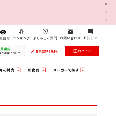
mail
mode_comment
ランキング
よくあるご質問
お問い合わせ
お知らせ
覧履歴
利用案内
会員登録
[無料]
ログイン
create
input
他ご利用について
月の特売
新商品
メーカーで探す
乳製品
和日配
日配調理加工品
バラ６０５
つまみ菓子・珍味
ケット
ング
の他加工食品
の他加工食品
ミネラルウォーター
雑貨季節品
うまみ調味料
袋ビスケット
業務用雑貨
ベビー用品
パン・生菓子
パン・生菓子
乾燥期の必需品！のど飴特集
果汁・トマト・野菜飲料
風味調味料（だしの素）
スナック
洗面浴室用品
みりん
みりん
米菓
鮮魚
鮮魚
連
文具
玩具
スポーツ用品
家庭補修
すべての業務用
すべての麺類
すべてのあ行