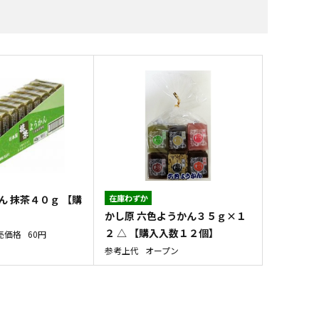
すべての飲料水
すべての調味料
すべての菓子
すべての雑貨
ん 抹茶４０ｇ 【購
在庫わずか
かし原 六色ようかん３５ｇ×１
】
２ △ 【購入入数１２個】
売価格
60円
参考上代
オープン