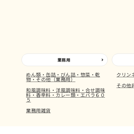
業務用
めん類・缶詰・びん詰・惣菜・乾
クリン
物・その他（業務用）
その他
和風調味料・洋風調味料・合せ調味
料・香辛料・カレー類・エバラ６０
５
業務用雑貨