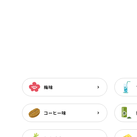
梅味
コーヒー味