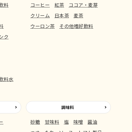
飲料
コーヒー
紅茶
ココア・麦芽
クリーム
日本茶
麦茶
料
ウーロン茶
その他嗜好飲料
ンク
飲料水
調味料
ー
砂糖
甘味料
塩
味噌
醤油