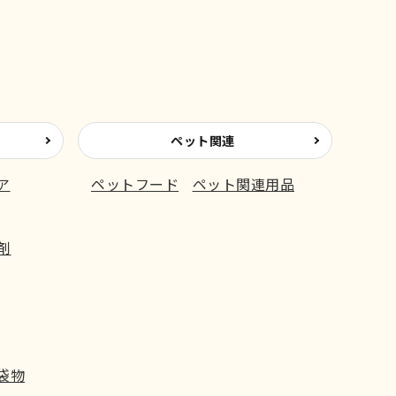
ペット関連
ア
ペットフード
ペット関連用品
剤
袋物