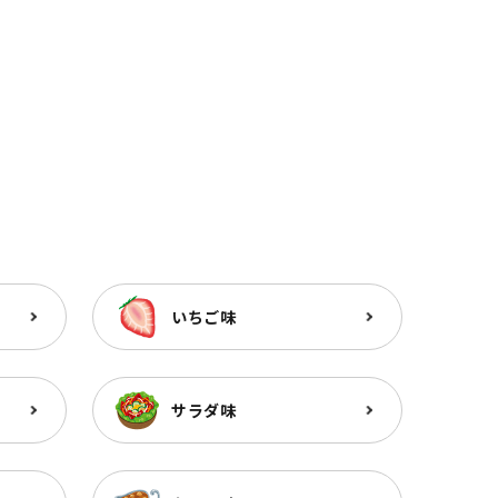
いちご味
サラダ味