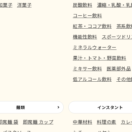
和菓子
洋菓子
炭酸飲料
濃縮・乳酸・乳
コーヒー飲料
紅茶・ココア飲料
茶系飲
機能性飲料
スポーツドリ
ミネラルウォーター
果汁・トマト・野菜飲料
ミキサー飲料
医薬部外品
低アルコール飲料
その他
麺類
インスタント
即席麺 袋
即席麺 カップ
中華材料
料理の素
カレ