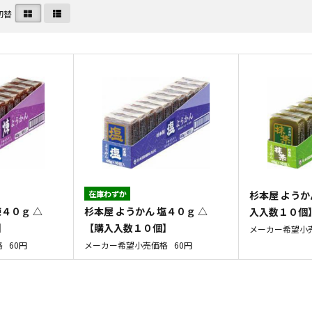
切替
在庫わずか
杉本屋 ようか
煉４０ｇ △
杉本屋 ようかん 塩４０ｇ △
入入数１０個
】
【購入入数１０個】
メーカー希望小
格
60円
メーカー希望小売価格
60円