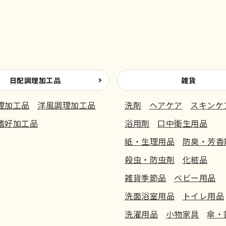
日配調理加工品
雑貨
理加工品
洋風調理加工品
洗剤
ヘアケア
スキンケ
嗜好加工品
浴用剤
口中衛生用品
紙・生理用品
防臭・芳香
殺虫・防虫剤
化粧品
雑貨季節品
ベビー用品
洗面浴室用品
トイレ用品
洗濯用品
小物家具
傘・