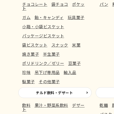
チョコレート
袋チョコ
ポケッ
パン
ト
ガム
飴・キャンディ
玩具菓子
小箱・小袋ビスケット
パッケージビスケット
袋ビスケット
スナック
米菓
焼き菓子
半生菓子
ポリドリンク／ゼリー
豆菓子
珍味
吊下げ専用品
輸入品
駄菓子
その他菓子
チルド飲料・デザート
飲料
果汁・野菜系飲料
デザー
乾麺
ト