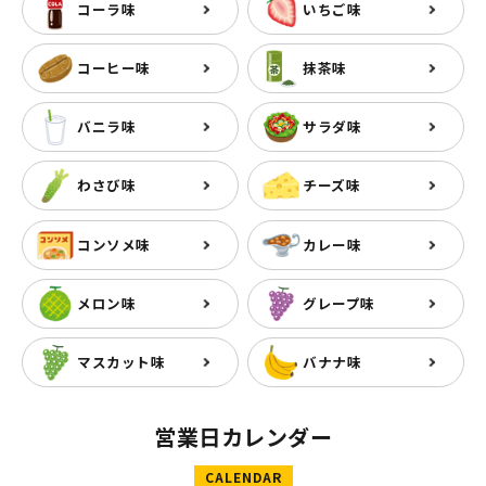
コーラ味
いちご味
コーヒー味
抹茶味
バニラ味
サラダ味
わさび味
チーズ味
コンソメ味
カレー味
メロン味
グレープ味
マスカット味
バナナ味
営業日カレンダー
CALENDAR