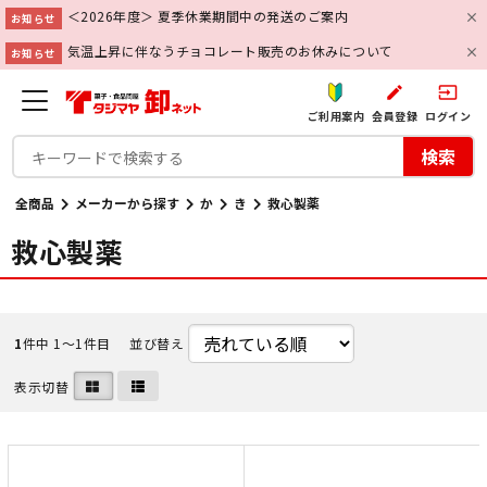
＜2026年度＞ 夏季休業期間中の発送のご案内
お知らせ
気温上昇に伴なうチョコレート販売のお休みについて
お知らせ
create
input
ご利用案内
会員登録
ログイン
検索
全商品
メーカーから探す
か
き
救心製薬
救心製薬
1
件中 1〜1件目
並び替え
表示切替