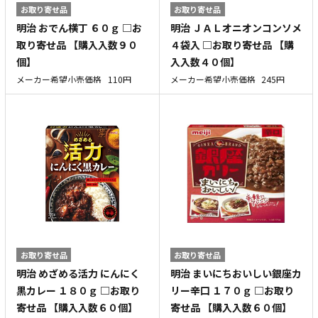
お取り寄せ品
お取り寄せ品
明治 おでん横丁 ６０ｇ □お
明治 ＪＡＬオニオンコンソメ
取り寄せ品 【購入入数９０
４袋入 □お取り寄せ品 【購
個】
入入数４０個】
メーカー希望小売価格
110円
メーカー希望小売価格
245円
お取り寄せ品
お取り寄せ品
明治 めざめる活力 にんにく
明治 まいにちおいしい銀座カ
黒カレー １８０ｇ □お取り
リー辛口 １７０ｇ □お取り
寄せ品 【購入入数６０個】
寄せ品 【購入入数６０個】