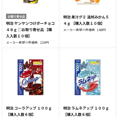
お取り寄せ品
明治 果汁グミ 温州みかん５
明治 ヤンヤンつけボーチョコ
４ｇ 【購入入数１０個】
４８ｇ □お取り寄せ品 【購
メーカー希望小売価格
148円
入入数１０個】
メーカー希望小売価格
220円
明治 コーラアップ １００ｇ
明治 ラムネアップ １００ｇ
【購入入数６個】
【購入入数６個】