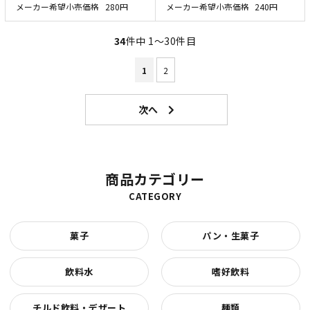
メーカー希望小売価格
280円
メーカー希望小売価格
240円
34
件中 1〜30件目
1
2
商品カテゴリー
CATEGORY
菓子
パン・生菓子
飲料水
嗜好飲料
チルド飲料・デザート
麺類