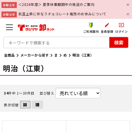
＜2026年度＞ 夏季休業期間中の発送のご案内
お知らせ
気温上昇に伴なうチョコレート販売のお休みについて
お知らせ
create
input
ご利用案内
会員登録
ログイン
検索
全商品
メーカーから探す
ま
め
明治（江東）
明治（江東）
34
件中 1〜30件目
並び替え
表示切替