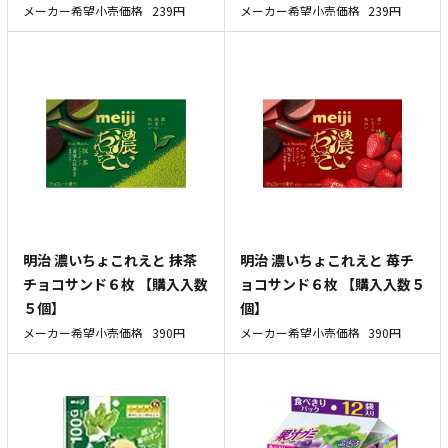
メーカー希望小売価格
239円
メーカー希望小売価格
239円
明治 濃いちょこれえと 抹茶
明治 濃いちょこれえと 苺チ
チョコサンド６枚 【購入入数
ョコサンド６枚 【購入入数５
５個】
個】
メーカー希望小売価格
390円
メーカー希望小売価格
390円