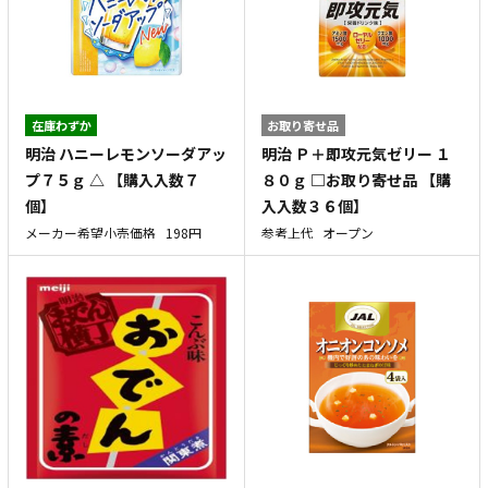
在庫わずか
お取り寄せ品
明治 ハニーレモンソーダアッ
明治 Ｐ＋即攻元気ゼリー １
プ７５ｇ △ 【購入入数７
８０ｇ □お取り寄せ品 【購
個】
入入数３６個】
メーカー希望小売価格
198円
参考上代
オープン