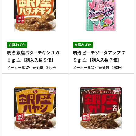
在庫わずか
在庫わずか
明治 銀座バターチキン １８
明治 ピーチソーダアップ ７
０ｇ △ 【購入入数５個】
５ｇ △ 【購入入数７個】
メーカー希望小売価格
360円
メーカー希望小売価格
198円