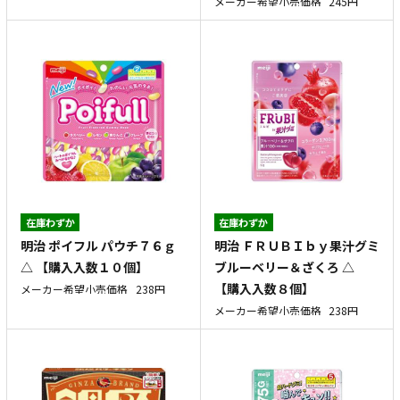
メーカー希望小売価格
245円
在庫わずか
在庫わずか
明治 ポイフル パウチ７６ｇ
明治 ＦＲＵＢＩｂｙ果汁グミ
△ 【購入入数１０個】
ブルーベリー＆ざくろ △
【購入入数８個】
メーカー希望小売価格
238円
メーカー希望小売価格
238円