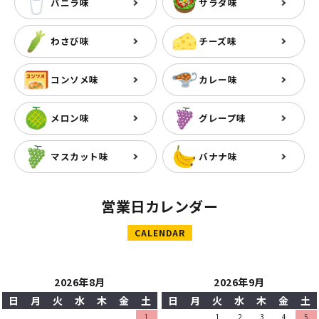
バニラ味
サラダ味
わさび味
チーズ味
コンソメ味
カレー味
メロン味
グレープ味
マスカット味
バナナ味
営業日カレンダー
CALENDAR
2026年8月
2026年9月
日
月
火
水
木
金
土
日
月
火
水
木
金
土
1
1
2
3
4
5