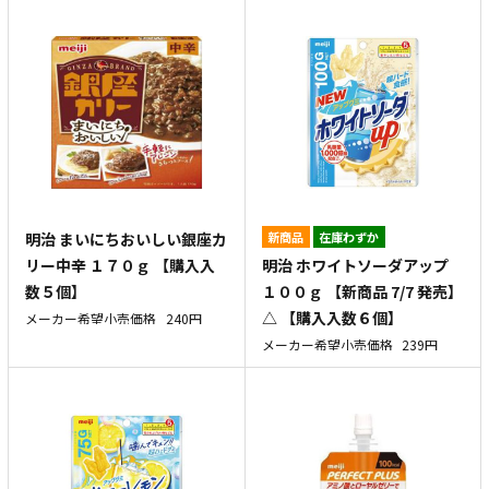
明治 まいにちおいしい銀座カ
新商品
在庫わずか
明治 ホワイトソーダアップ
リー中辛 １７０ｇ 【購入入
１００ｇ 【新商品 7/7 発売】
数５個】
△ 【購入入数６個】
メーカー希望小売価格
240円
メーカー希望小売価格
239円