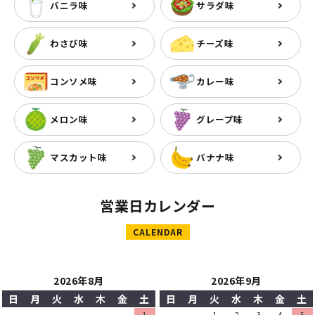
バニラ味
サラダ味
わさび味
チーズ味
コンソメ味
カレー味
メロン味
グレープ味
マスカット味
バナナ味
営業日カレンダー
CALENDAR
2026年8月
2026年9月
日
月
火
水
木
金
土
日
月
火
水
木
金
土
1
1
2
3
4
5