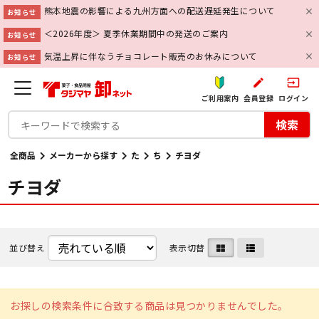
熊本地震の影響による九州方面への配送遅延発生について
お知らせ
＜2026年度＞ 夏季休業期間中の発送のご案内
お知らせ
気温上昇に伴なうチョコレート販売のお休みについて
お知らせ
create
input
ご利用案内
会員登録
ログイン
検索
全商品
メーカーから探す
た
ち
チヨダ
チヨダ
並び替え
表示切替
お探しの検索条件に合致する商品は見つかりませんでした。