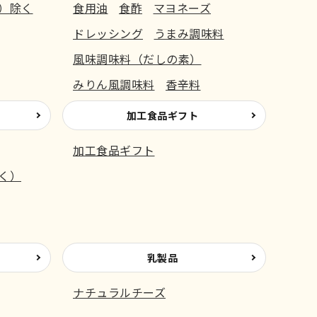
）除く
食用油
食酢
マヨネーズ
ドレッシング
うまみ調味料
風味調味料（だしの素）
みりん風調味料
香辛料
加工食品ギフト
加工食品ギフト
く）
乳製品
ナチュラルチーズ