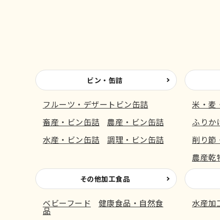
ビン・缶詰
フルーツ・デザートビン缶詰
米・麦
畜産・ビン缶詰
農産・ビン缶詰
ふりか
水産・ビン缶詰
調理・ビン缶詰
削り節
農産乾
その他加工食品
ベビーフード
健康食品・自然食
水産加
品