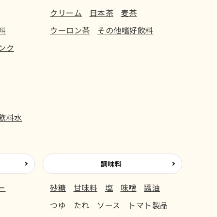
クリーム
日本茶
麦茶
料
ウーロン茶
その他嗜好飲料
ンク
飲料水
調味料
ー
砂糖
甘味料
塩
味噌
醤油
つゆ
たれ
ソース
トマト製品