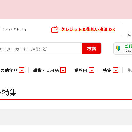
クレジット＆後払い決済 OK
屋「タジマヤ卸ネット」
閲
ご
検索
送料
その他食品
雑貨・日用品
業務用
特集
今
・生菓子
ま行
や行
加工食品ギフト
ら行
わ行
その他加工食品
鮮魚
青果
ト特集
）
用品
タソース
キャンディ
紅茶・ココア飲料
ソース
エナジードリンク特集
嗜好食品
嗜好食品
和風調味料・洋風調味料・合せ調味料・香辛料・カレー類・エ
紙・生理用品
トマト製品
玩具菓子
嗜好飲料
嗜好飲料
茶系飲料
防臭・芳香剤
食用油
小箱・小袋ビスケット
飲料水
飲料水
東京のご当地お菓子
機能性飲料
食酢
菓子
菓子
殺虫・防虫剤
マヨネーズ
加工食品ギフト
加工食品ギフト
スポーツドリンク
お酒に合う！お
パッケージビス
化粧品
ドレッシ
そ
そ
ジナル商品（PB）
菓子
き物
その他飲料水
チルド飲料・デザート
チルド飲料・デザート
珍味
家庭消耗雑貨
吊下げ専用品
おすすめ・イチオシ商品
軽衣料
和日配
和日配
輸入品
台所用品
日配調理加工品
日配調理加工品
駄菓子
清掃用品
その他菓子
電気関