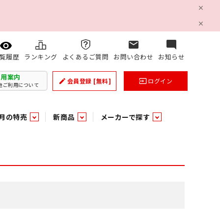
mail
mode_comment
ランキング
よくあるご質問
お問い合わせ
お知らせ
覧履歴
利用案内
会員登録
[無料]
ログイン
create
input
他ご利用について
月の特売
新商品
メーカーで探す
乳製品
和日配
日配調理加工品
バラ６０５
つまみ菓子・珍味
ケット
ング
の他加工食品
の他加工食品
ミネラルウォーター
雑貨季節品
うまみ調味料
袋ビスケット
業務用雑貨
ベビー用品
パン・生菓子
パン・生菓子
乾燥期の必需品！のど飴特集
果汁・トマト・野菜飲料
風味調味料（だしの素）
スナック
洗面浴室用品
みりん
みりん
米菓
鮮魚
鮮魚
連
文具
玩具
スポーツ用品
家庭補修
すべての業務用
すべての麺類
すべてのあ行
すべての飲料水
すべての調味料
すべての菓子