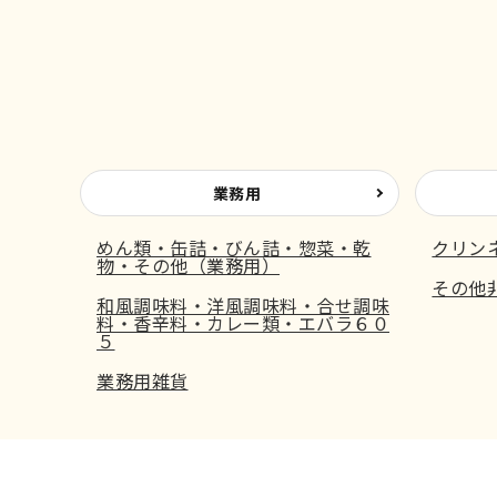
業務用
めん類・缶詰・びん詰・惣菜・乾
クリン
物・その他（業務用）
その他
和風調味料・洋風調味料・合せ調味
料・香辛料・カレー類・エバラ６０
５
業務用雑貨