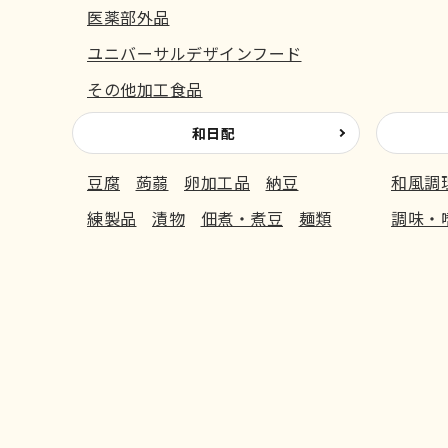
医薬部外品
ユニバーサルデザインフード
その他加工食品
和日配
豆腐
蒟蒻
卵加工品
納豆
和風調
練製品
漬物
佃煮・煮豆
麺類
調味・