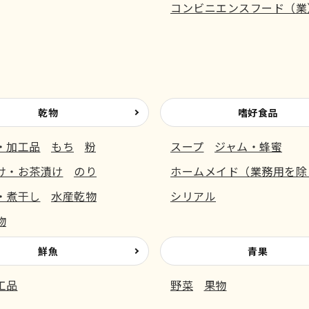
コンビニエンスフード（業
乾物
嗜好食品
・加工品
もち
粉
スープ
ジャム・蜂蜜
け・お茶漬け
のり
ホームメイド（業務用を除
・煮干し
水産乾物
シリアル
物
鮮魚
青果
工品
野菜
果物