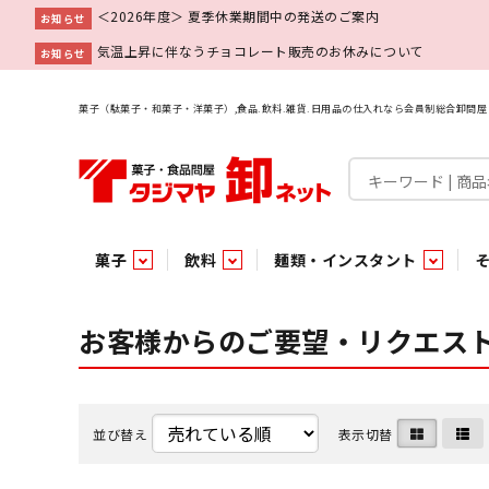
＜2026年度＞ 夏季休業期間中の発送のご案内
お知らせ
気温上昇に伴なうチョコレート販売のお休みについて
お知らせ
菓子（駄菓子・和菓子・洋菓子）,食品.飲料.雑貨.日用品の仕入れなら会員制総合卸問
菓子
飲料
麺類・インスタント
菓子
飲料水
麺類
調味料
雑貨
業務用
特集
今月の特売
新商品
あ行
パン・生菓子
インスタント
ペット関連
か行
嗜好飲料
ビン・缶詰
業務用非食品
さ行
チルド飲料・デザート
業務用非食品
乾物
た行
嗜好食品
な行
は行
パン
お客様からのご要望・リクエス
チョコレート
炭酸飲料
乾麺
砂糖
洗剤
めん類・缶詰・びん詰・惣菜・乾物・その他（業務用
駄菓子特集
調味料
調味料
あ
い
即席麺 袋
甘味料
ヘアケア
インスタント
インスタント
う
濃縮・乳酸・乳飲料
切って使える！つり下げ４連・5連菓子
袋チョコ
え
塩
スキンケア
即席麺 カップ
お
味噌
ビン・缶詰
ビン・缶詰
ポケット
醤油
浴用剤
コーヒー飲料
パスタ
つゆ
ガム
麺類
麺類
口中衛生
たれ
パス
飴・
乾物
乾物
焼き菓子
ミキサー飲料
みりん風調味料
トイレ用品
当たり・占い付きのラッキーお菓子
青果
青果
ペット関連
ペット関連
半生菓子
洗濯用品
医薬部外品
香辛料
雑貨
雑貨
ポリドリンク／ゼリー
小物家具
業務用非食品
業務用非食品
低アルコール飲料
タジマヤ オリ
傘・袋物
業務用
業務用
豆
履
並び替え
表示切替
雑貨ギフト
その他雑貨