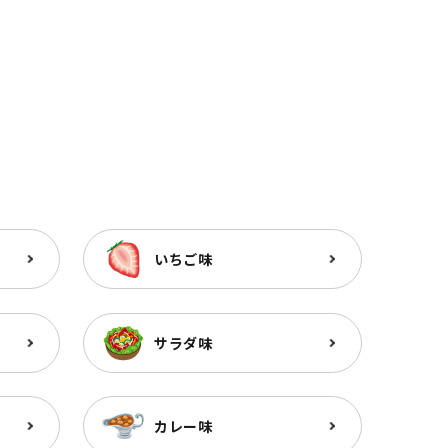
いちご味
サラダ味
カレー味