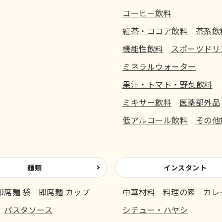
コーヒー飲料
紅茶・ココア飲料
茶系飲
機能性飲料
スポーツドリ
ミネラルウォーター
果汁・トマト・野菜飲料
ミキサー飲料
医薬部外品
低アルコール飲料
その他
麺類
インスタント
即席麺 袋
即席麺 カップ
中華材料
料理の素
カレ
パスタソース
シチュー・ハヤシ