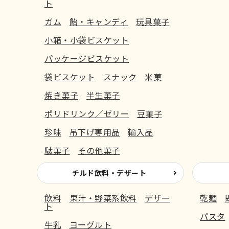
ト
ガム
飴・キャンディ
玩具菓子
小箱・小袋ビスケット
パッケージビスケット
袋ビスケット
スナック
米菓
焼き菓子
半生菓子
ポリドリンク／ゼリー
豆菓子
珍味
吊下げ専用品
輸入品
駄菓子
その他菓子
チルド飲料・デザート
飲料
果汁・野菜系飲料
デザー
乾麺
ト
パスタ
牛乳
ヨーグルト