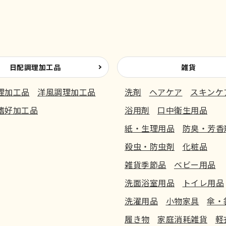
日配調理加工品
雑貨
理加工品
洋風調理加工品
洗剤
ヘアケア
スキンケ
嗜好加工品
浴用剤
口中衛生用品
紙・生理用品
防臭・芳香
殺虫・防虫剤
化粧品
雑貨季節品
ベビー用品
洗面浴室用品
トイレ用品
洗濯用品
小物家具
傘・
履き物
家庭消耗雑貨
軽