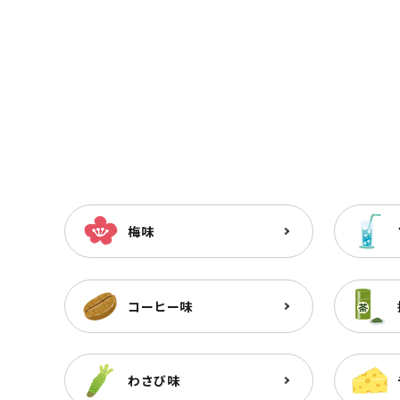
梅味
コーヒー味
わさび味