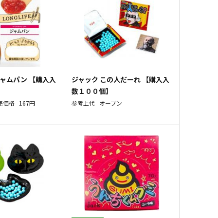
ジャムパン 【購入入
ジャック この人だーれ 【購入入
数１００個】
売価格
167円
参考上代
オープン