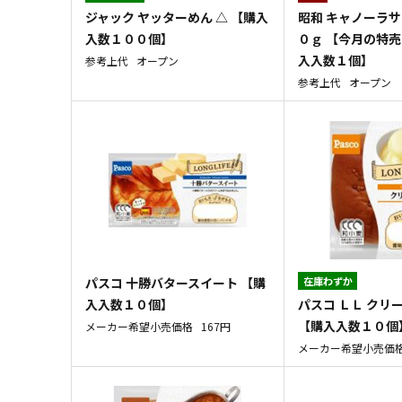
ジャック ヤッターめん △ 【購入
昭和 キャノーラ
入数１００個】
０ｇ 【今月の特売
入入数１個】
参考上代
オープン
参考上代
オープン
パスコ 十勝バタースイート 【購
在庫わずか
パスコ ＬＬ クリ
入入数１０個】
【購入入数１０個
メーカー希望小売価格
167円
メーカー希望小売価