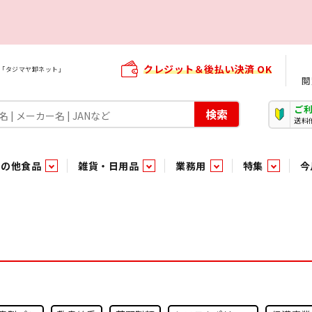
クレジット＆後払い決済 OK
屋「タジマヤ卸ネット」
閲
ご
検索
送料
その他食品
雑貨・日用品
業務用
特集
今
・生菓子
ま行
や行
加工食品ギフト
ら行
わ行
その他加工食品
鮮魚
青果
）
用品
タソース
キャンディ
紅茶・ココア飲料
ソース
エナジードリンク特集
嗜好食品
嗜好食品
和風調味料・洋風調味料・合せ調味料・香辛料・カレー類・エ
紙・生理用品
トマト製品
玩具菓子
嗜好飲料
嗜好飲料
茶系飲料
防臭・芳香剤
食用油
小箱・小袋ビスケット
飲料水
飲料水
東京のご当地お菓子
機能性飲料
食酢
菓子
菓子
殺虫・防虫剤
マヨネーズ
加工食品ギフト
加工食品ギフト
スポーツドリンク
お酒に合う！お
パッケージビス
化粧品
ドレッシ
そ
そ
ジナル商品（PB）
菓子
き物
その他飲料水
チルド飲料・デザート
チルド飲料・デザート
珍味
家庭消耗雑貨
吊下げ専用品
おすすめ・イチオシ商品
軽衣料
和日配
和日配
輸入品
台所用品
日配調理加工品
日配調理加工品
駄菓子
清掃用品
その他菓子
電気関