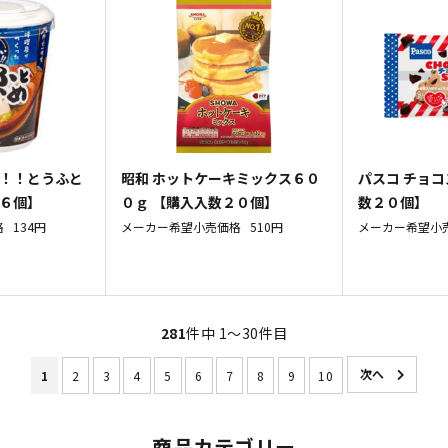
ね！！とうふと
昭和 ホットケーキミックス６０
パスコ チョコ
数６個】
０ｇ 【購入入数２０個】
数２０個】
格
134円
メーカー希望小売価格
510円
メーカー希望小
281
件中 1〜30件目
1
2
3
4
5
6
7
8
9
10
商品カテゴリー