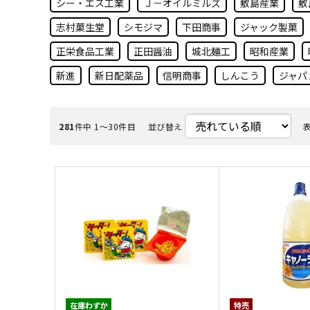
シー・エス工業
Ｊ－オイルミルズ
敷島産業
敷
志村菓生堂
シモジマ
下田商事
ジャック製菓
正栄食品工業
正田醤油
城北麺工
昭和産業
新進
新日配薬品
信明商事
しんこう
ジャパ
281
件中 1〜30件目
並び替え
在庫わずか
特売