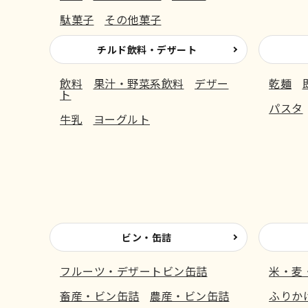
駄菓子
その他菓子
チルド飲料・デザート
飲料
果汁・野菜系飲料
デザー
乾麺
ト
パスタ
牛乳
ヨーグルト
ビン・缶詰
フルーツ・デザートビン缶詰
米・麦
畜産・ビン缶詰
農産・ビン缶詰
ふりか