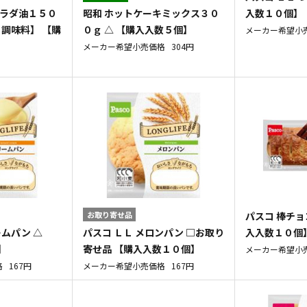
サラダ油１５０
昭和 ホットケーキミックス３０
入数１０個】
 調味料】 【購
０ｇ △ 【購入入数５個】
メーカー希望小
メーカー希望小売価格
304円
お取り寄せ品
パスコ 棒チョ
ームパン △
パスコ ＬＬ メロンパン □お取り
入入数１０個
】
寄せ品 【購入入数１０個】
メーカー希望小
格
167円
メーカー希望小売価格
167円