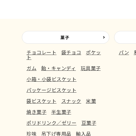
菓子
チョコレート
袋チョコ
ポケッ
パン
ト
ガム
飴・キャンディ
玩具菓子
小箱・小袋ビスケット
パッケージビスケット
袋ビスケット
スナック
米菓
焼き菓子
半生菓子
ポリドリンク／ゼリー
豆菓子
珍味
吊下げ専用品
輸入品