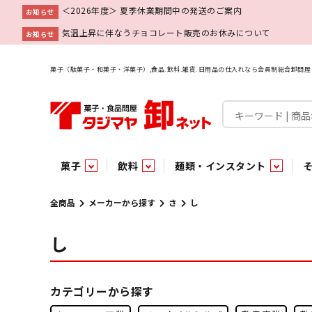
＜2026年度＞ 夏季休業期間中の発送のご案内
お知らせ
気温上昇に伴なうチョコレート販売のお休みについて
お知らせ
菓子（駄菓子・和菓子・洋菓子）,食品.飲料.雑貨.日用品の仕入れなら会員制総合卸問
菓子
飲料
麺類・インスタント
菓子
飲料水
麺類
調味料
雑貨
業務用
特集
今月の特売
新商品
あ行
パン・生菓子
インスタント
ペット関連
か行
嗜好飲料
ビン・缶詰
業務用非食品
さ行
チルド飲料・デザート
業務用非食品
乾物
た行
嗜好食品
な行
は行
パン
全商品
メーカーから探す
さ
し
し
チョコレート
炭酸飲料
乾麺
砂糖
洗剤
めん類・缶詰・びん詰・惣菜・乾物・その他（業務用
駄菓子特集
調味料
調味料
あ
い
即席麺 袋
甘味料
ヘアケア
インスタント
インスタント
う
濃縮・乳酸・乳飲料
切って使える！つり下げ４連・5連菓子
袋チョコ
え
塩
スキンケア
即席麺 カップ
お
味噌
ビン・缶詰
ビン・缶詰
ポケット
醤油
浴用剤
コーヒー飲料
パスタ
つゆ
ガム
麺類
麺類
口中衛生
たれ
パス
飴・
乾物
乾物
焼き菓子
ミキサー飲料
みりん風調味料
トイレ用品
当たり・占い付きのラッキーお菓子
青果
青果
ペット関連
ペット関連
半生菓子
洗濯用品
医薬部外品
香辛料
雑貨
雑貨
ポリドリンク／ゼリー
小物家具
業務用非食品
業務用非食品
低アルコール飲料
タジマヤ オリ
傘・袋物
業務用
業務用
豆
履
雑貨ギフト
その他雑貨