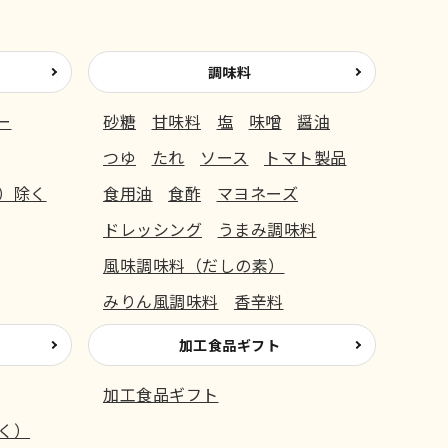
調味料
ー
砂糖
甘味料
塩
味噌
醤油
つゆ
たれ
ソース
トマト製品
）除く
食用油
食酢
マヨネーズ
ドレッシング
うまみ調味料
風味調味料（だしの素）
みりん風調味料
香辛料
加工食品ギフト
加工食品ギフト
く）