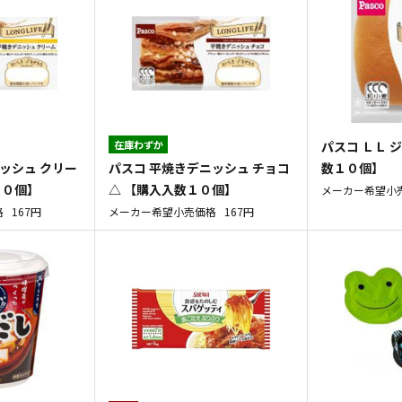
在庫わずか
パスコ ＬＬ 
ッシュ クリー
パスコ 平焼きデニッシュ チョコ
数１０個】
１０個】
△ 【購入入数１０個】
メーカー希望小
格
167円
メーカー希望小売価格
167円