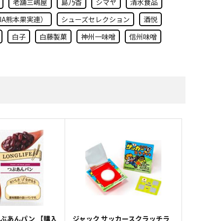
老舗三嶋屋
島乃香
シマヤ
清水食品
すべての雑貨
JA熊本果実連）
シューズセレクション
酒悦
白子
白藤製菓
神州一味噌
信州味噌
つぶあんパン 【購入
ジャック サッカースクラッチラ