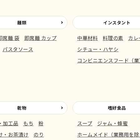
麺類
インスタント
即席麺 袋
即席麺 カップ
中華材料
料理の素
カレ
パスタソース
シチュー・ハヤシ
コンビニエンスフード（業
乾物
嗜好食品
・加工品
もち
粉
スープ
ジャム・蜂蜜
け・お茶漬け
のり
ホームメイド（業務用を除