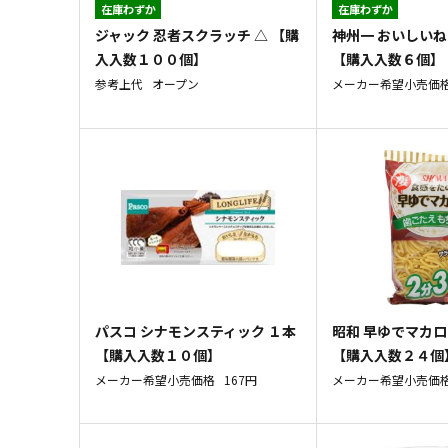
在庫わずか
在庫わずか
ジャック 忍者スクラッチ △ 【購
神州一 おいしいね
入入数１００個】
【購入入数６個】
参考上代
オープン
メーカー希望小売価
パスコ シナモンスティック １本
昭和 早ゆでマカロ
【購入入数１０個】
【購入入数２４個
メーカー希望小売価格
167円
メーカー希望小売価