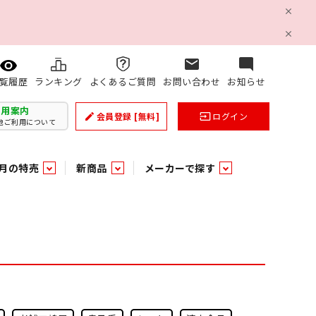
mail
mode_comment
ランキング
よくあるご質問
お問い合わせ
お知らせ
覧履歴
利用案内
会員登録
[無料]
ログイン
create
input
他ご利用について
月の特売
新商品
メーカーで探す
乳製品
和日配
日配調理加工品
バラ６０５
つまみ菓子・珍味
ケット
ング
の他加工食品
の他加工食品
ミネラルウォーター
雑貨季節品
うまみ調味料
袋ビスケット
業務用雑貨
ベビー用品
パン・生菓子
パン・生菓子
乾燥期の必需品！のど飴特集
果汁・トマト・野菜飲料
風味調味料（だしの素）
スナック
洗面浴室用品
みりん
みりん
米菓
鮮魚
鮮魚
連
文具
玩具
スポーツ用品
家庭補修
すべての業務用
すべての麺類
すべてのあ行
すべての飲料水
すべての調味料
すべての菓子