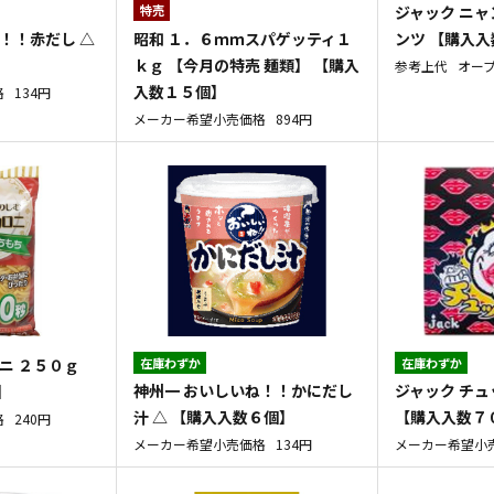
特売
ジャック ニャ
！！赤だし △
昭和 １．６ｍｍスパゲッティ１
ンツ 【購入
ｋｇ 【今月の特売 麺類】 【購入
参考上代
オー
入数１５個】
格
134円
メーカー希望小売価格
894円
ニ ２５０ｇ
在庫わずか
在庫わずか
神州一 おいしいね！！かにだし
ジャック チュ
】
汁 △ 【購入入数６個】
【購入入数７
格
240円
メーカー希望小売価格
134円
メーカー希望小