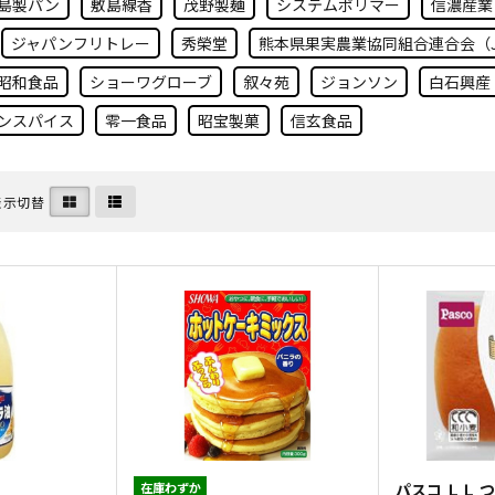
島製パン
敷島線香
茂野製麺
システムポリマー
信濃産業
ジャパンフリトレー
秀榮堂
熊本県果実農業協同組合連合会（
昭和食品
ショーワグローブ
叙々苑
ジョンソン
白石興産
ンスパイス
零一食品
昭宝製菓
信玄食品
表示切替
在庫わずか
パスコ ＬＬ 