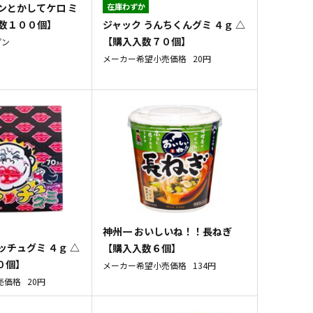
ンとかしてケロ ミ
在庫わずか
ジャック うんちくんグミ ４ｇ △
入数１００個】
【購入入数７０個】
プン
メーカー希望小売価格
20円
神州一 おいしいね！！長ねぎ
ッチュグミ ４ｇ △
【購入入数６個】
０個】
メーカー希望小売価格
134円
売価格
20円