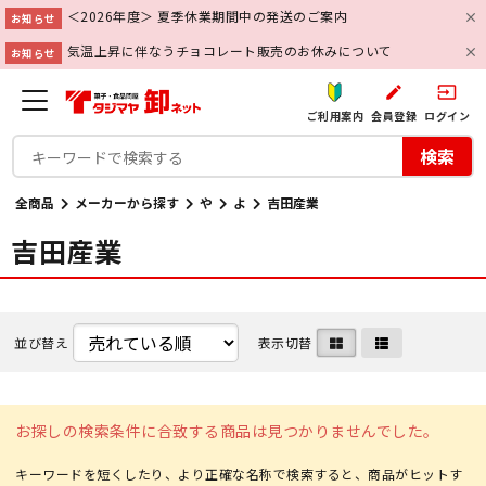
＜2026年度＞ 夏季休業期間中の発送のご案内
お知らせ
気温上昇に伴なうチョコレート販売のお休みについて
お知らせ
create
input
ご利用案内
会員登録
ログイン
検索
全商品
メーカーから探す
や
よ
吉田産業
吉田産業
並び替え
表示切替
お探しの検索条件に合致する商品は見つかりませんでした。
キーワードを短くしたり、より正確な名称で検索すると、商品がヒットす