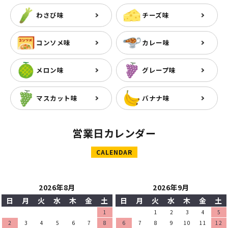
わさび味
チーズ味
コンソメ味
カレー味
メロン味
グレープ味
マスカット味
バナナ味
営業日カレンダー
CALENDAR
2026年8月
2026年9月
日
月
火
水
木
金
土
日
月
火
水
木
金
土
1
1
2
3
4
5
2
3
4
5
6
7
8
6
7
8
9
10
11
12