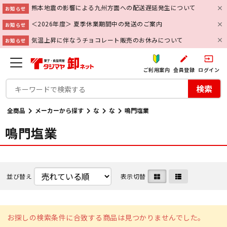
熊本地震の影響による九州方面への配送遅延発生について
お知らせ
＜2026年度＞ 夏季休業期間中の発送のご案内
お知らせ
気温上昇に伴なうチョコレート販売のお休みについて
お知らせ
create
input
ご利用案内
会員登録
ログイン
検索
全商品
メーカーから探す
な
な
鳴門塩業
鳴門塩業
並び替え
表示切替
お探しの検索条件に合致する商品は見つかりませんでした。