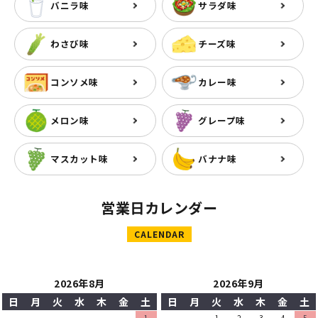
バニラ味
サラダ味
わさび味
チーズ味
コンソメ味
カレー味
メロン味
グレープ味
マスカット味
バナナ味
営業日カレンダー
CALENDAR
2026年8月
2026年9月
日
月
火
水
木
金
土
日
月
火
水
木
金
土
1
1
2
3
4
5