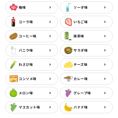
梅味
ソーダ味
コーラ味
いちご味
コーヒー味
抹茶味
バニラ味
サラダ味
わさび味
チーズ味
コンソメ味
カレー味
メロン味
グレープ味
マスカット味
バナナ味