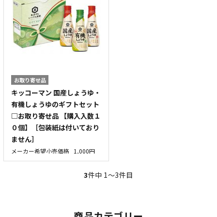
お取り寄せ品
キッコーマン 国産しょうゆ・
有機しょうゆのギフトセット
□お取り寄せ品 【購入入数１
０個】［包装紙は付いており
ません］
メーカー希望小売価格
1,000円
3
件中 1〜3件目
商品カテゴリー