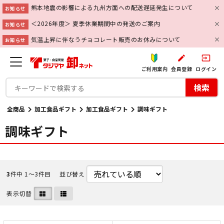
熊本地震の影響による九州方面への配送遅延発生について
お知らせ
＜2026年度＞ 夏季休業期間中の発送のご案内
お知らせ
気温上昇に伴なうチョコレート販売のお休みについて
お知らせ
create
input
ご利用案内
会員登録
ログイン
検索
全商品
加工食品ギフト
加工食品ギフト
調味ギフト
調味ギフト
3
件中 1〜3件目
並び替え
表示切替