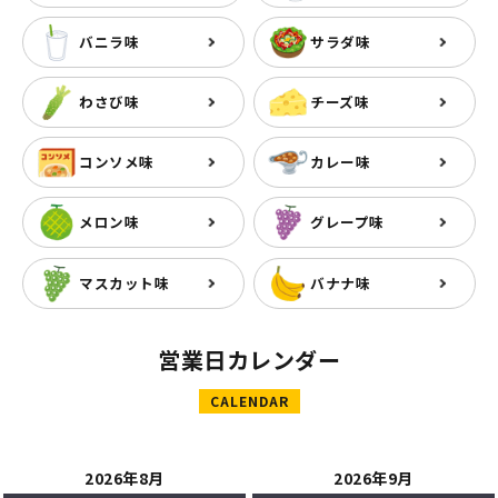
バニラ味
サラダ味
わさび味
チーズ味
コンソメ味
カレー味
メロン味
グレープ味
マスカット味
バナナ味
営業日カレンダー
CALENDAR
2026年8月
2026年9月