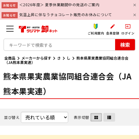
＜2026年度＞ 夏季休業期間中の発送のご案内
お知らせ
気温上昇に伴なうチョコレート販売のお休みについて
お知らせ
create
input
ご利用案内
会員登録
ログイン
検索
全商品
メーカーから探す
さ
し
熊本県果実農業協同組合連合会
（JA熊本果実連）
熊本県果実農業協同組合連合会（JA
熊本果実連）
並び替え
表示切替