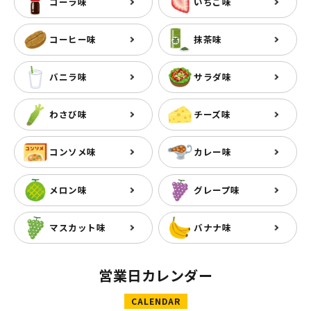
コーラ味
いちご味
コーヒー味
抹茶味
バニラ味
サラダ味
わさび味
チーズ味
コンソメ味
カレー味
メロン味
グレープ味
マスカット味
バナナ味
営業日カレンダー
CALENDAR