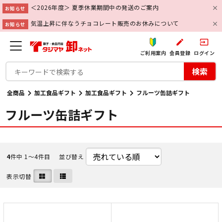
＜2026年度＞ 夏季休業期間中の発送のご案内
お知らせ
気温上昇に伴なうチョコレート販売のお休みについて
お知らせ
create
input
ご利用案内
会員登録
ログイン
検索
全商品
加工食品ギフト
加工食品ギフト
フルーツ缶詰ギフト
フルーツ缶詰ギフト
4
件中 1〜4件目
並び替え
表示切替