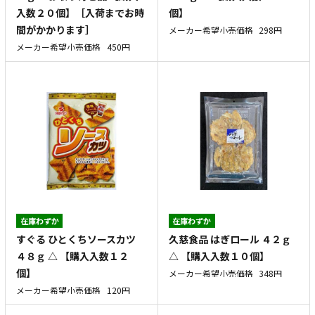
入数２０個】［入荷までお時
個】
間がかかります］
メーカー希望小売価格
298円
メーカー希望小売価格
450円
在庫わずか
在庫わずか
すぐる ひとくちソースカツ
久慈食品 はぎロール ４２ｇ
４８ｇ △ 【購入入数１２
△ 【購入入数１０個】
個】
メーカー希望小売価格
348円
メーカー希望小売価格
120円