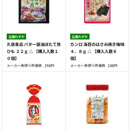
在庫わずか
在庫わずか
久慈食品 バター醤油ほたて貝
カンロ 海苔のはさみ焼き梅味
ひも ２２ｇ △ 【購入入数１
４．８ｇ △ 【購入入数６
０個】
個】
メーカー希望小売価格
298円
メーカー希望小売価格
248円