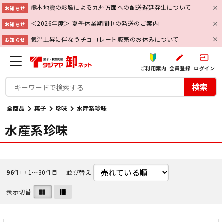
熊本地震の影響による九州方面への配送遅延発生について
お知らせ
＜2026年度＞ 夏季休業期間中の発送のご案内
お知らせ
気温上昇に伴なうチョコレート販売のお休みについて
お知らせ
create
input
ご利用案内
会員登録
ログイン
検索
全商品
菓子
珍味
水産系珍味
水産系珍味
96
件中 1〜30件目
並び替え
表示切替