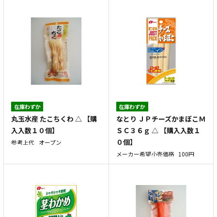
在庫わずか
在庫わずか
丸玉水産 たこちくわ △ 【購
なとり ＪＰチーズかまぼこＭ
入入数１０個】
ＳＣ３６ｇ △ 【購入入数１
０個】
参考上代
オープン
メーカー希望小売価格
100円