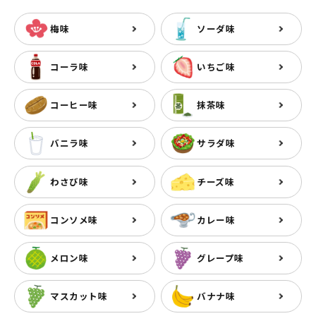
梅味
ソーダ味
コーラ味
いちご味
コーヒー味
抹茶味
バニラ味
サラダ味
わさび味
チーズ味
コンソメ味
カレー味
メロン味
グレープ味
マスカット味
バナナ味