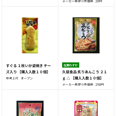
メーカー希望小売価格
20円
すぐる １枚いか姿焼き チー
在庫わずか
久慈食品 炙りあんこう ２１
ズ入り 【購入入数１０個】
ｇ △ 【購入入数１０個】
参考上代
オープン
メーカー希望小売価格
298円