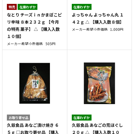
特売
在庫わずか
在庫わずか
なとり チーズｉｎかまぼこピ
よっちゃん よっちゃん丸 １
リ辛味 ８本２３２ｇ 【今月
４２ｇ △ 【購入入数８個】
の特売 菓子】 △ 【購入入数
メーカー希望小売価格
1,000円
１０個】
メーカー希望小売価格
505円
お取り寄せ品
在庫わずか
久慈食品 あなご漬け焼き ６
久慈食品 あなごの荒ほぐし
５ｇ □お取り寄せ品 【購入
２０ｇ △ 【購入入数１０