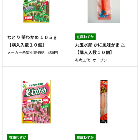
なとり 茎わかめ １０５ｇ
在庫わずか
丸玉水産 かに風味かま △
【購入入数１０個】
【購入入数１０個】
メーカー希望小売価格
480円
参考上代
オープン
在庫わずか
在庫わずか