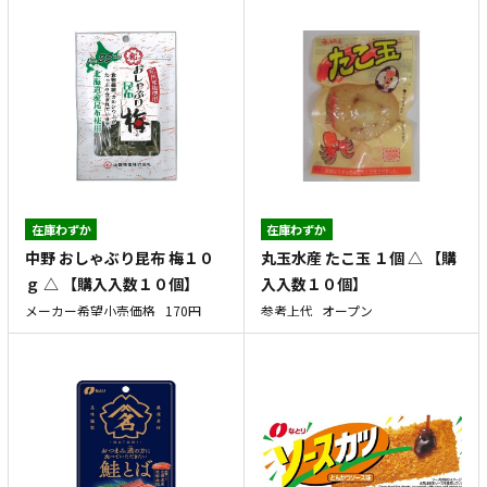
在庫わずか
在庫わずか
中野 おしゃぶり昆布 梅１０
丸玉水産 たこ玉 １個 △ 【購
ｇ △ 【購入入数１０個】
入入数１０個】
メーカー希望小売価格
170円
参考上代
オープン