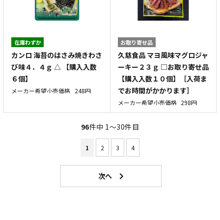
在庫わずか
お取り寄せ品
カンロ 海苔のはさみ焼きわさ
久慈食品 マヨ風味マグロジャ
び味４．４ｇ △ 【購入入数
ーキー２３ｇ □お取り寄せ品
６個】
【購入入数１０個】［入荷ま
でお時間がかかります］
メーカー希望小売価格
248円
メーカー希望小売価格
298円
96
件中 1〜30件目
1
2
3
4