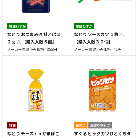
在庫わずか
在庫わずか
なとり おつまみ通 鮭とば２
なとり ソースカツ １枚 △
２ｇ △ 【購入入数５個】
【購入入数３０個】
メーカー希望小売価格
355円
メーカー希望小売価格
42円
特売
新商品
お取り寄せ品
なとり チーズｉｎかまぼこ
すぐる ビッグカツひとくちタ