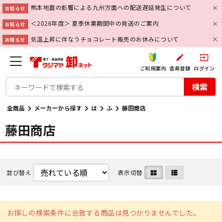
熊本地震の影響による九州方面への配送遅延発生について
お知らせ
＜2026年度＞ 夏季休業期間中の発送のご案内
お知らせ
気温上昇に伴なうチョコレート販売のお休みについて
お知らせ
create
input
ご利用案内
会員登録
ログイン
検索
全商品
メーカーから探す
は
ふ
藤田商店
藤田商店
並び替え
表示切替
お探しの検索条件に合致する商品は見つかりませんでした。