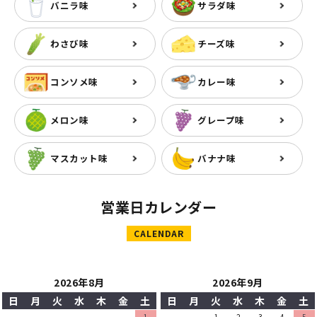
バニラ味
サラダ味
わさび味
チーズ味
コンソメ味
カレー味
メロン味
グレープ味
マスカット味
バナナ味
営業日カレンダー
CALENDAR
2026年8月
2026年9月
日
月
火
水
木
金
土
日
月
火
水
木
金
土
1
1
2
3
4
5