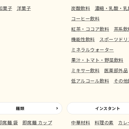
和菓子
洋菓子
炭酸飲料
濃縮・乳酸・乳
コーヒー飲料
紅茶・ココア飲料
茶系飲
機能性飲料
スポーツドリ
ミネラルウォーター
果汁・トマト・野菜飲料
ミキサー飲料
医薬部外品
低アルコール飲料
その他
麺類
インスタント
即席麺 袋
即席麺 カップ
中華材料
料理の素
カレ