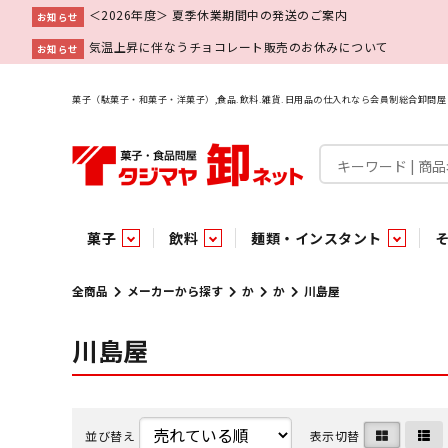
＜2026年度＞ 夏季休業期間中の発送のご案内
お知らせ
気温上昇に伴なうチョコレート販売のお休みについて
お知らせ
菓子（駄菓子・和菓子・洋菓子）,食品.飲料.雑貨.日用品の仕入れなら会員制総合卸問
菓子
飲料
麺類・インスタント
菓子
飲料水
麺類
調味料
雑貨
業務用
特集
今月の特売
新商品
あ行
パン・生菓子
インスタント
ペット関連
か行
嗜好飲料
ビン・缶詰
業務用非食品
さ行
チルド飲料・デザート
業務用非食品
乾物
た行
嗜好食品
な行
は行
パン
全商品
メーカーから探す
か
か
川島屋
川島屋
チョコレート
炭酸飲料
乾麺
砂糖
洗剤
めん類・缶詰・びん詰・惣菜・乾物・その他（業務用
駄菓子特集
調味料
調味料
あ
い
即席麺 袋
甘味料
ヘアケア
インスタント
インスタント
う
濃縮・乳酸・乳飲料
切って使える！つり下げ４連・5連菓子
袋チョコ
え
塩
スキンケア
即席麺 カップ
お
味噌
ビン・缶詰
ビン・缶詰
ポケット
醤油
浴用剤
コーヒー飲料
パスタ
つゆ
ガム
麺類
麺類
口中衛生
たれ
パス
飴・
乾物
乾物
焼き菓子
ミキサー飲料
みりん風調味料
トイレ用品
当たり・占い付きのラッキーお菓子
青果
青果
ペット関連
ペット関連
半生菓子
洗濯用品
医薬部外品
香辛料
雑貨
雑貨
ポリドリンク／ゼリー
小物家具
業務用非食品
業務用非食品
低アルコール飲料
タジマヤ オリ
傘・袋物
業務用
業務用
豆
履
雑貨ギフト
その他雑貨
並び替え
表示切替