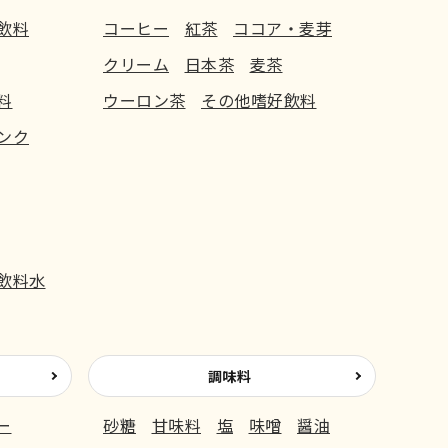
飲料
コーヒー
紅茶
ココア・麦芽
クリーム
日本茶
麦茶
料
ウーロン茶
その他嗜好飲料
ンク
飲料水
調味料
ー
砂糖
甘味料
塩
味噌
醤油