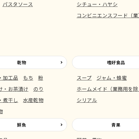
パスタソース
シチュー・ハヤシ
コンビニエンスフード（業
乾物
嗜好食品
・加工品
もち
粉
スープ
ジャム・蜂蜜
け・お茶漬け
のり
ホームメイド（業務用を除
・煮干し
水産乾物
シリアル
物
鮮魚
青果