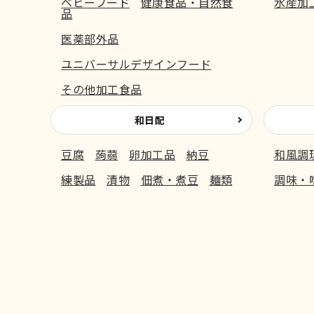
ベビーフード
健康食品・自然食
水産加
品
医薬部外品
ユニバーサルデザインフード
その他加工食品
和日配
豆腐
蒟蒻
卵加工品
納豆
和風調
練製品
漬物
佃煮・煮豆
麺類
調味・