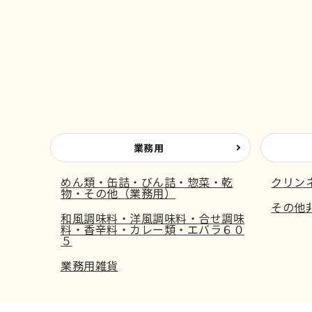
業務用
めん類・缶詰・びん詰・惣菜・乾
クリン
物・その他（業務用）
その他
和風調味料・洋風調味料・合せ調味
料・香辛料・カレー類・エバラ６０
５
業務用雑貨