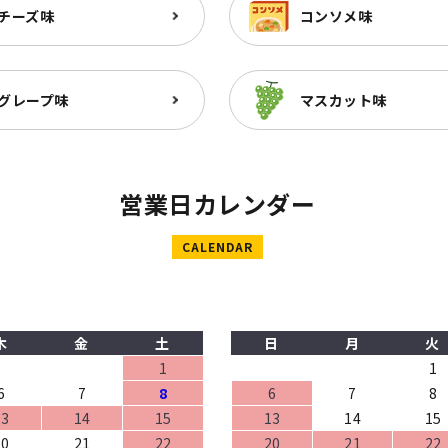
チーズ味
コンソメ味
グレープ味
マスカット味
営業日カレンダー
CALENDAR
木
金
土
日
月
火
1
1
6
7
8
6
7
8
13
14
15
13
14
15
20
21
22
20
21
22