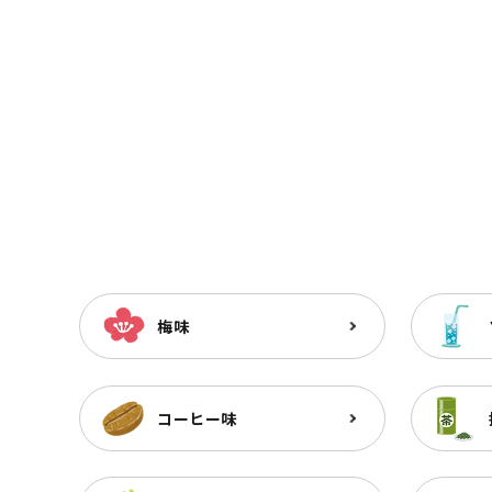
梅味
コーヒー味