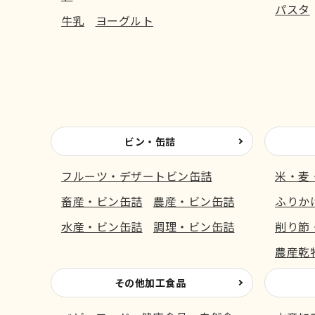
パスタ
牛乳
ヨーグルト
ビン・缶詰
フルーツ・デザートビン缶詰
米・麦
畜産・ビン缶詰
農産・ビン缶詰
ふりか
水産・ビン缶詰
調理・ビン缶詰
削り節
農産乾
その他加工食品