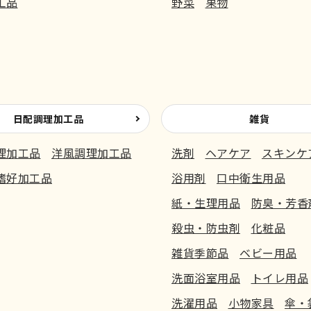
工品
野菜
果物
日配調理加工品
雑貨
理加工品
洋風調理加工品
洗剤
ヘアケア
スキンケ
嗜好加工品
浴用剤
口中衛生用品
紙・生理用品
防臭・芳香
殺虫・防虫剤
化粧品
雑貨季節品
ベビー用品
洗面浴室用品
トイレ用品
洗濯用品
小物家具
傘・