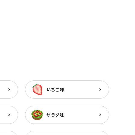
いちご味
サラダ味