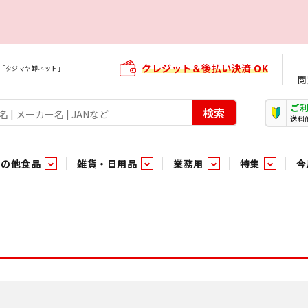
クレジット＆後払い決済 OK
屋「タジマヤ卸ネット」
閲
ご
検索
送料
その他食品
雑貨・日用品
業務用
特集
今
・生菓子
ま行
や行
加工食品ギフト
ら行
わ行
その他加工食品
鮮魚
青果
）
用品
タソース
キャンディ
紅茶・ココア飲料
ソース
エナジードリンク特集
嗜好食品
嗜好食品
和風調味料・洋風調味料・合せ調味料・香辛料・カレー類・エ
紙・生理用品
トマト製品
玩具菓子
嗜好飲料
嗜好飲料
茶系飲料
防臭・芳香剤
食用油
小箱・小袋ビスケット
飲料水
飲料水
東京のご当地お菓子
機能性飲料
食酢
菓子
菓子
殺虫・防虫剤
マヨネーズ
加工食品ギフト
加工食品ギフト
スポーツドリンク
お酒に合う！お
パッケージビス
化粧品
ドレッシ
そ
そ
ジナル商品（PB）
菓子
き物
その他飲料水
チルド飲料・デザート
チルド飲料・デザート
珍味
家庭消耗雑貨
吊下げ専用品
おすすめ・イチオシ商品
軽衣料
和日配
和日配
輸入品
台所用品
日配調理加工品
日配調理加工品
駄菓子
清掃用品
その他菓子
電気関