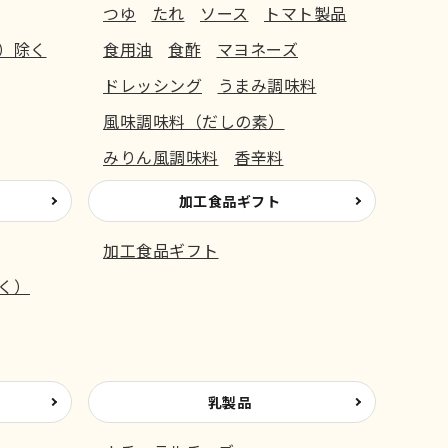
つゆ
たれ
ソース
トマト製品
）除く
食用油
食酢
マヨネーズ
ドレッシング
うまみ調味料
風味調味料（だしの素）
みりん風調味料
香辛料
加工食品ギフト
加工食品ギフト
く）
乳製品