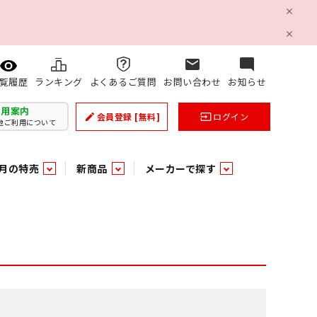
mail
mode_comment
ランキング
よくあるご質問
お問い合わせ
お知らせ
覧履歴
利用案内
会員登録
[無料]
ログイン
create
input
他ご利用について
月の特売
新商品
メーカーで探す
乳製品
和日配
日配調理加工品
バラ６０５
つまみ菓子・珍味
ケット
ング
の他加工食品
の他加工食品
ミネラルウォーター
雑貨季節品
うまみ調味料
袋ビスケット
業務用雑貨
ベビー用品
パン・生菓子
パン・生菓子
乾燥期の必需品！のど飴特集
果汁・トマト・野菜飲料
風味調味料（だしの素）
スナック
洗面浴室用品
みりん
みりん
米菓
鮮魚
鮮魚
連
文具
玩具
スポーツ用品
家庭補修
すべての業務用
すべての麺類
すべてのあ行
すべての飲料水
すべての調味料
すべての菓子