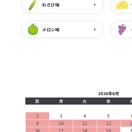
わさび味
メロン味
2026年8月
日
月
火
水
2
3
4
5
9
10
11
12
16
17
18
19