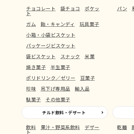
チョコレート
袋チョコ
ポケッ
パン
ト
ガム
飴・キャンディ
玩具菓子
小箱・小袋ビスケット
パッケージビスケット
袋ビスケット
スナック
米菓
焼き菓子
半生菓子
ポリドリンク／ゼリー
豆菓子
珍味
吊下げ専用品
輸入品
駄菓子
その他菓子
チルド飲料・デザート
飲料
果汁・野菜系飲料
デザー
乾麺
ト