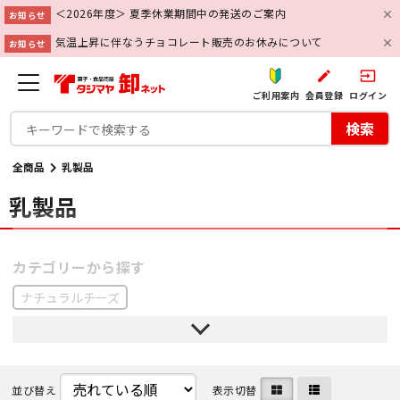
＜2026年度＞ 夏季休業期間中の発送のご案内
お知らせ
気温上昇に伴なうチョコレート販売のお休みについて
お知らせ
create
input
ご利用案内
会員登録
ログイン
検索
全商品
乳製品
乳製品
ナチュラルチーズ
並び替え
表示切替