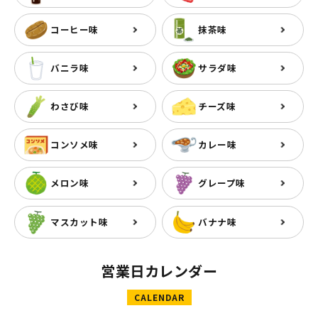
コーヒー味
抹茶味
バニラ味
サラダ味
わさび味
チーズ味
コンソメ味
カレー味
メロン味
グレープ味
マスカット味
バナナ味
営業日カレンダー
CALENDAR