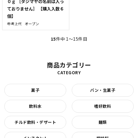
０ｇ ［タジマヤの名前は入っ
ておりません］ 【購入入数６
個】
参考上代
オープン
15
件中 1〜15件目
商品カテゴリー
CATEGORY
菓子
パン・生菓子
飲料水
嗜好飲料
チルド飲料・デザート
麺類