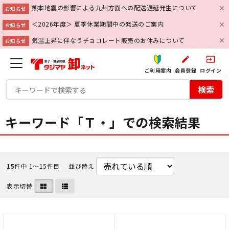
熊本地震の影響による九州方面への配送遅延発生について
お知らせ
＜2026年度＞ 夏季休業期間中の発送のご案内
お知らせ
気温上昇に伴なうチョコレート販売のお休みについて
お知らせ
create
input
ご利用案内
会員登録
ログイン
検索
キーワード「Ｔ・」での検索結果
15
件中 1〜15件目
並び替え
表示切替