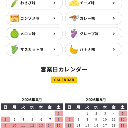
わさび味
チーズ味
コンソメ味
カレー味
メロン味
グレープ味
マスカット味
バナナ味
営業日カレンダー
CALENDAR
2026年8月
2026年9月
日
月
火
水
木
金
土
日
月
火
水
木
金
土
1
1
2
3
4
5
2
3
4
5
6
7
8
6
7
8
9
10
11
12
9
10
11
12
13
14
15
13
14
15
16
17
18
19