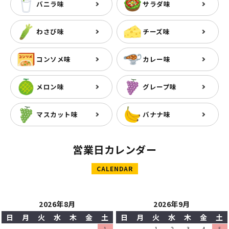
バニラ味
サラダ味
わさび味
チーズ味
コンソメ味
カレー味
メロン味
グレープ味
マスカット味
バナナ味
営業日カレンダー
CALENDAR
2026年8月
2026年9月
日
月
火
水
木
金
土
日
月
火
水
木
金
土
1
1
2
3
4
5