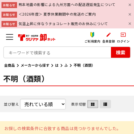
熊本地震の影響による九州方面への配送遅延発生について
お知らせ
＜2026年度＞ 夏季休業期間中の発送のご案内
お知らせ
気温上昇に伴なうチョコレート販売のお休みについて
お知らせ
create
input
ご利用案内
会員登録
ログイン
検索
全商品
メーカーから探す
は
ふ
不明（酒類）
不明（酒類）
並び替え
表示切替
お探しの検索条件に合致する商品は見つかりませんでした。