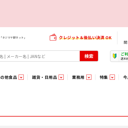
クレジット＆後払い決済 OK
屋「タジマヤ卸ネット」
閲
ご
検索
送料
その他食品
雑貨・日用品
業務用
特集
今
・生菓子
ま行
や行
加工食品ギフト
ら行
わ行
その他加工食品
鮮魚
青果
）
用品
タソース
キャンディ
紅茶・ココア飲料
ソース
エナジードリンク特集
嗜好食品
嗜好食品
和風調味料・洋風調味料・合せ調味料・香辛料・カレー類・エ
紙・生理用品
トマト製品
玩具菓子
嗜好飲料
嗜好飲料
茶系飲料
防臭・芳香剤
食用油
小箱・小袋ビスケット
飲料水
飲料水
東京のご当地お菓子
機能性飲料
食酢
菓子
菓子
殺虫・防虫剤
マヨネーズ
加工食品ギフト
加工食品ギフト
スポーツドリンク
お酒に合う！お
パッケージビス
化粧品
ドレッシ
そ
そ
ジナル商品（PB）
菓子
き物
その他飲料水
チルド飲料・デザート
チルド飲料・デザート
珍味
家庭消耗雑貨
吊下げ専用品
おすすめ・イチオシ商品
軽衣料
和日配
和日配
輸入品
台所用品
日配調理加工品
日配調理加工品
駄菓子
清掃用品
その他菓子
電気関