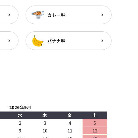
カレー味
バナナ味
2026年9月
水
木
金
土
2
3
4
5
9
10
11
12