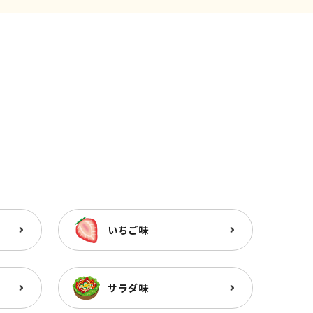
いちご味
サラダ味