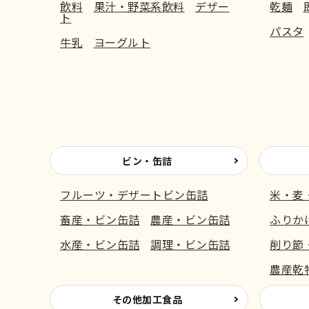
飲料
果汁・野菜系飲料
デザー
乾麺
ト
パスタ
牛乳
ヨーグルト
ビン・缶詰
フルーツ・デザートビン缶詰
米・麦
畜産・ビン缶詰
農産・ビン缶詰
ふりか
水産・ビン缶詰
調理・ビン缶詰
削り節
農産乾
その他加工食品