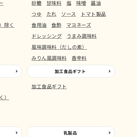
ー
砂糖
甘味料
塩
味噌
醤油
つゆ
たれ
ソース
トマト製品
）除く
食用油
食酢
マヨネーズ
ドレッシング
うまみ調味料
風味調味料（だしの素）
みりん風調味料
香辛料
加工食品ギフト
加工食品ギフト
く）
乳製品