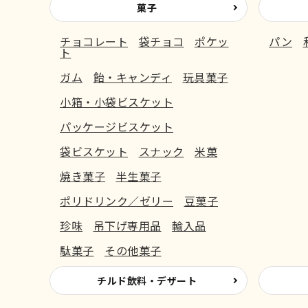
菓子
チョコレート
袋チョコ
ポケッ
パン
ト
ガム
飴・キャンディ
玩具菓子
小箱・小袋ビスケット
パッケージビスケット
袋ビスケット
スナック
米菓
焼き菓子
半生菓子
ポリドリンク／ゼリー
豆菓子
珍味
吊下げ専用品
輸入品
駄菓子
その他菓子
チルド飲料・デザート