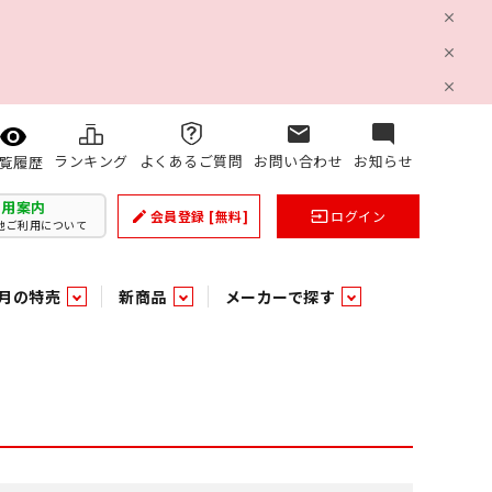
mail
mode_comment
ランキング
よくあるご質問
お問い合わせ
お知らせ
覧履歴
利用案内
会員登録
[無料]
ログイン
create
input
他ご利用について
月の特売
新商品
メーカーで探す
乳製品
和日配
日配調理加工品
バラ６０５
つまみ菓子・珍味
ケット
ング
の他加工食品
の他加工食品
ミネラルウォーター
雑貨季節品
うまみ調味料
袋ビスケット
業務用雑貨
ベビー用品
パン・生菓子
パン・生菓子
乾燥期の必需品！のど飴特集
果汁・トマト・野菜飲料
風味調味料（だしの素）
スナック
洗面浴室用品
みりん
みりん
米菓
鮮魚
鮮魚
連
文具
玩具
スポーツ用品
家庭補修
すべての業務用
すべての麺類
すべてのあ行