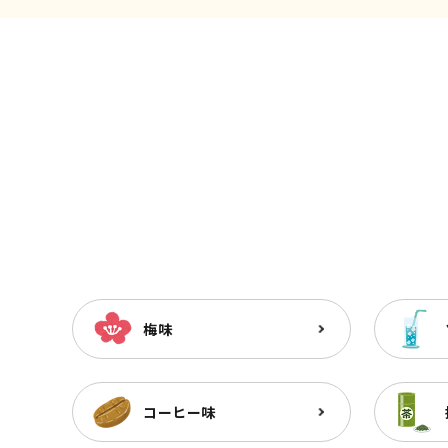
梅味
コーヒー味