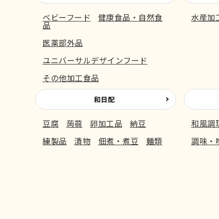
ベビーフード
健康食品・自然食
水産加
品
医薬部外品
ユニバーサルデザインフード
その他加工食品
和日配
豆腐
蒟蒻
卵加工品
納豆
和風調
練製品
漬物
佃煮・煮豆
麺類
調味・