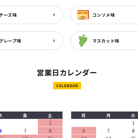
チーズ味
コンソメ味
グレープ味
マスカット味
営業日カレンダー
CALENDAR
木
金
土
日
月
火
1
1
6
7
8
6
7
8