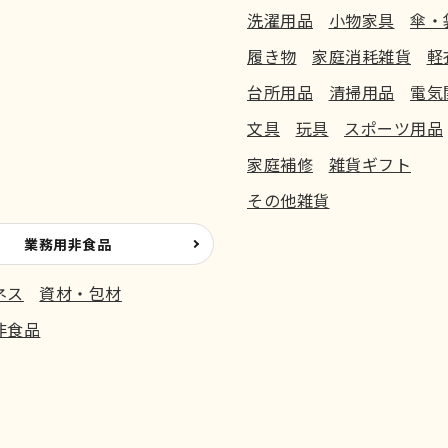
洗濯用品
小物家具
傘・
履き物
家庭消耗雑貨
軽
台所用品
清掃用品
電気
文具
玩具
スポーツ用品
家庭補修
雑貨ギフト
その他雑貨
業務用非食品
ネス
資材・包材
非食品