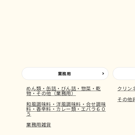
業務用
めん類・缶詰・びん詰・惣菜・乾
クリン
物・その他（業務用）
その他
和風調味料・洋風調味料・合せ調味
料・香辛料・カレー類・エバラ６０
５
業務用雑貨