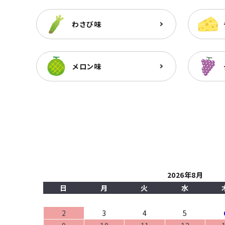
わさび味
メロン味
2026年8月
日
月
火
水
2
3
4
5