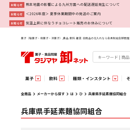
熊本地震の影響による九州方面への配送遅延発生について
お知らせ
＜2026年度＞ 夏季休業期間中の発送のご案内
お知らせ
気温上昇に伴なうチョコレート販売のお休みについて
お知らせ
菓子（駄菓子・和菓子・洋菓子）,食品.飲料.雑貨.日用品の仕入れなら会員制総合卸問
菓子
飲料
麺類・インスタント
菓子
飲料水
麺類
調味料
雑貨
業務用
特集
今月の特売
新商品
あ行
パン・生菓子
インスタント
ペット関連
か行
嗜好飲料
ビン・缶詰
業務用非食品
さ行
チルド飲料・デザート
業務用非食品
乾物
た行
嗜好食品
な行
は行
パン
全商品
メーカーから探す
は
ひ
兵庫県手延素麺協同組合
兵庫県手延素麺協同組合
チョコレート
炭酸飲料
乾麺
砂糖
洗剤
めん類・缶詰・びん詰・惣菜・乾物・その他（業務用
駄菓子特集
調味料
調味料
あ
い
即席麺 袋
甘味料
ヘアケア
インスタント
インスタント
う
濃縮・乳酸・乳飲料
切って使える！つり下げ４連・5連菓子
袋チョコ
え
塩
スキンケア
即席麺 カップ
お
味噌
ビン・缶詰
ビン・缶詰
ポケット
醤油
浴用剤
コーヒー飲料
パスタ
つゆ
ガム
麺類
麺類
口中衛生
たれ
パス
飴・
乾物
乾物
焼き菓子
ミキサー飲料
みりん風調味料
トイレ用品
当たり・占い付きのラッキーお菓子
青果
青果
ペット関連
ペット関連
半生菓子
洗濯用品
医薬部外品
香辛料
雑貨
雑貨
ポリドリンク／ゼリー
小物家具
業務用非食品
業務用非食品
低アルコール飲料
タジマヤ オリ
傘・袋物
業務用
業務用
豆
履
雑貨ギフト
その他雑貨