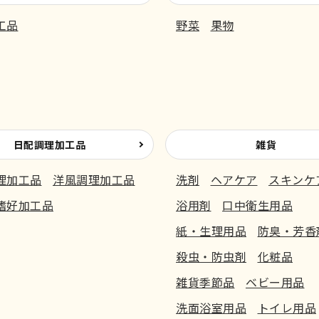
工品
野菜
果物
日配調理加工品
雑貨
理加工品
洋風調理加工品
洗剤
ヘアケア
スキンケ
嗜好加工品
浴用剤
口中衛生用品
紙・生理用品
防臭・芳香
殺虫・防虫剤
化粧品
雑貨季節品
ベビー用品
洗面浴室用品
トイレ用品