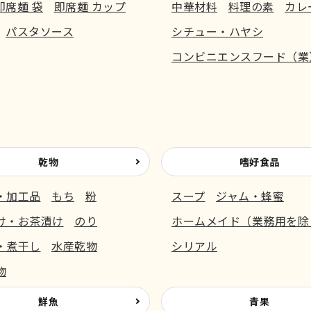
即席麺 袋
即席麺 カップ
中華材料
料理の素
カレ
パスタソース
シチュー・ハヤシ
コンビニエンスフード（業
乾物
嗜好食品
・加工品
もち
粉
スープ
ジャム・蜂蜜
け・お茶漬け
のり
ホームメイド（業務用を除
・煮干し
水産乾物
シリアル
物
鮮魚
青果