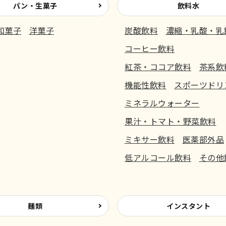
パン・生菓子
飲料水
和菓子
洋菓子
炭酸飲料
濃縮・乳酸・乳
コーヒー飲料
紅茶・ココア飲料
茶系飲
機能性飲料
スポーツドリ
ミネラルウォーター
果汁・トマト・野菜飲料
ミキサー飲料
医薬部外品
低アルコール飲料
その他
麺類
インスタント