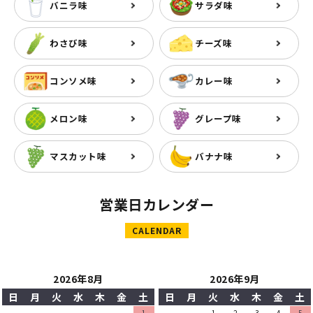
バニラ味
サラダ味
わさび味
チーズ味
コンソメ味
カレー味
メロン味
グレープ味
マスカット味
バナナ味
営業日カレンダー
CALENDAR
2026年8月
2026年9月
日
月
火
水
木
金
土
日
月
火
水
木
金
土
1
1
2
3
4
5