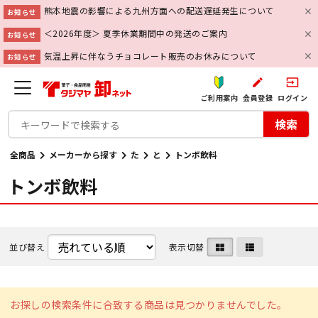
熊本地震の影響による九州方面への配送遅延発生について
お知らせ
＜2026年度＞ 夏季休業期間中の発送のご案内
お知らせ
気温上昇に伴なうチョコレート販売のお休みについて
お知らせ
create
input
ご利用案内
会員登録
ログイン
検索
全商品
メーカーから探す
た
と
トンボ飲料
トンボ飲料
並び替え
表示切替
お探しの検索条件に合致する商品は見つかりませんでした。