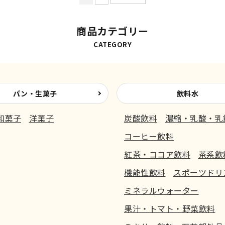
商品カテゴリー
CATEGORY
パン・生菓子
飲料水
和菓子
洋菓子
炭酸飲料
濃縮・乳酸・乳
コーヒー飲料
紅茶・ココア飲料
茶系飲
機能性飲料
スポーツドリ
ミネラルウォーター
果汁・トマト・野菜飲料