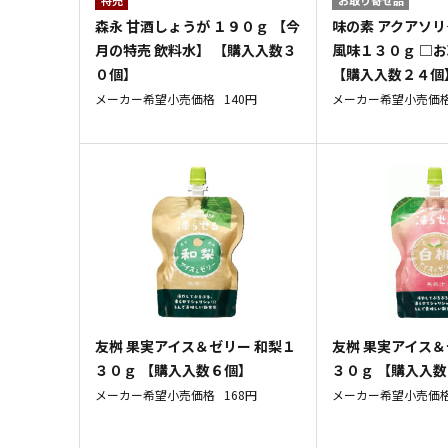
森永 甘酒しょうが １９０ｇ 【今
味の素 アクアソリ
月の特売 飲料水】 【購入入数３
風味１３０ｇ □
０個】
【購入入数２４個
メーカー希望小売価格
140円
メーカー希望小売価
友桝 果実アイス＆ゼリー 和梨１
友桝 果実アイス＆
３０ｇ 【購入入数６個】
３０ｇ 【購入入
メーカー希望小売価格
168円
メーカー希望小売価