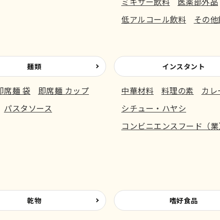
ミキサー飲料
医薬部外品
低アルコール飲料
その他
麺類
インスタント
即席麺 袋
即席麺 カップ
中華材料
料理の素
カレ
パスタソース
シチュー・ハヤシ
コンビニエンスフード（業
乾物
嗜好食品