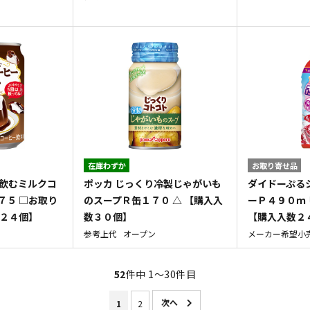
在庫わずか
お取り寄せ品
て飲むミルクコ
ポッカ じっくり冷製じゃがいも
ダイドーぷる
７５ □お取り
のスープＲ缶１７０ △ 【購入入
ーＰ４９０ｍ
数２４個】
数３０個】
【購入入数２
参考上代
オープン
メーカー希望小
52
件中 1〜30件目
1
2