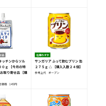
せ品
在庫わずか
キッチンからソル
サンガリア ふって飲むプリン 缶
００ｇ 【今月の特
２７５ｇ △ 【購入入数２４個】
□お取り寄せ品 【購
参考上代
オープン
】
売価格
145円