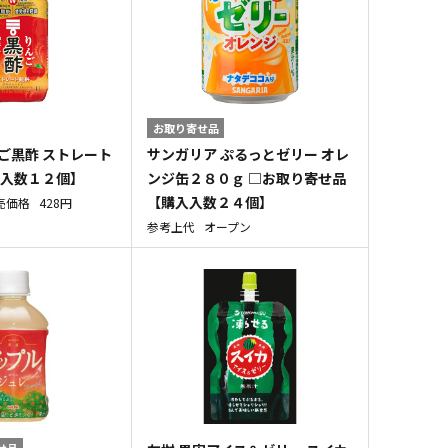
お取り寄せ品
ご黒酢 ストレート
サンガリア ぷるっとゼリー オレ
入入数１２個】
ンジ缶２８０ｇ □お取り寄せ品
【購入入数２４個】
売価格
428円
参考上代
オープン
せ品