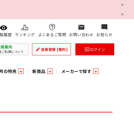
mail
mode_comment
ランキング
よくあるご質問
お問い合わせ
お知らせ
覧履歴
利用案内
会員登録
[無料]
ログイン
create
input
他ご利用について
月の特売
新商品
メーカーで探す
乳製品
和日配
日配調理加工品
バラ６０５
つまみ菓子・珍味
ケット
ング
の他加工食品
の他加工食品
ミネラルウォーター
雑貨季節品
うまみ調味料
袋ビスケット
業務用雑貨
ベビー用品
パン・生菓子
パン・生菓子
乾燥期の必需品！のど飴特集
果汁・トマト・野菜飲料
風味調味料（だしの素）
スナック
洗面浴室用品
みりん
みりん
米菓
鮮魚
鮮魚
連
文具
玩具
スポーツ用品
家庭補修
すべての業務用
すべての麺類
すべてのあ行
すべての飲料水
すべての調味料
すべての菓子