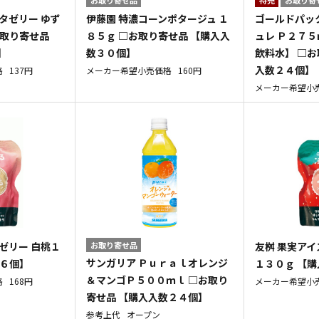
タゼリー ゆず
伊藤園 特濃コーンポタージュ １
ゴールドパッ
お取り寄せ品
８５ｇ □お取り寄せ品 【購入入
ュレ Ｐ２７５
】
数３０個】
飲料水】 □お
入数２４個】
格
137円
メーカー希望小売価格
160円
メーカー希望小
ゼリー 白桃１
お取り寄せ品
友桝 果実アイ
サンガリア Ｐｕｒａｌオレンジ
数６個】
１３０ｇ 【
＆マンゴＰ５００ｍｌ □お取り
格
168円
メーカー希望小
寄せ品 【購入入数２４個】
参考上代
オープン