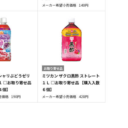
メーカー希望小売価格
140円
お取り寄せ品
シャリぶどうゼリ
ミツカン ザクロ黒酢 ストレート
ｌ □お取り寄せ品
１Ｌ □お取り寄せ品 【購入入数
４個】
６個】
売価格
190円
メーカー希望小売価格
428円