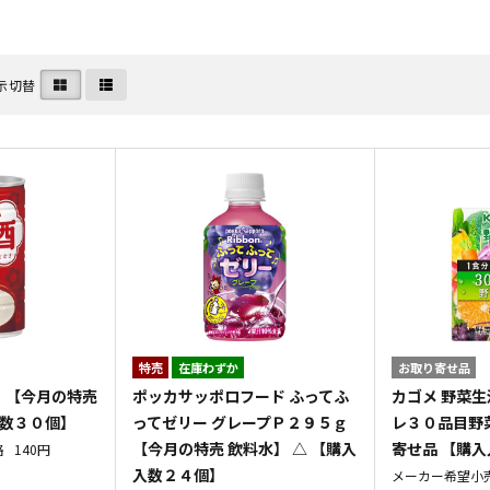
示切替
特売
在庫わずか
お取り寄せ品
ｇ 【今月の特売
ポッカサッポロフード ふってふ
カゴメ 野菜
入数３０個】
ってゼリー グレープＰ２９５ｇ
レ３０品目野
【今月の特売 飲料水】 △ 【購入
寄せ品 【購
格
140円
入数２４個】
メーカー希望小