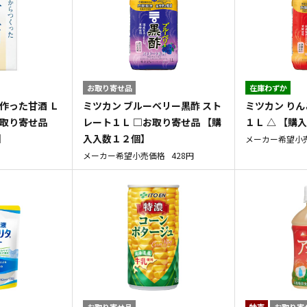
お取り寄せ品
在庫わずか
作った甘酒 Ｌ
ミツカン ブルーベリー黒酢 スト
ミツカン りん
お取り寄せ品
レート１Ｌ □お取り寄せ品 【購
１Ｌ △ 【購
】
入入数１２個】
メーカー希望小
メーカー希望小売価格
428円
お取り寄せ品
特売
お取り寄