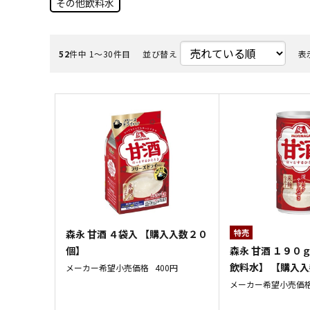
その他飲料水
52
件中 1〜30件目
並び替え
表
森永 甘酒 ４袋入 【購入入数２０
特売
森永 甘酒 １９０
個】
飲料水】 【購入
メーカー希望小売価格
400円
メーカー希望小売価