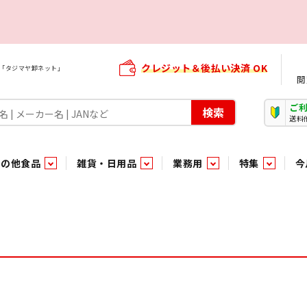
クレジット＆後払い決済 OK
屋「タジマヤ卸ネット」
閲
ご
検索
送料
その他食品
雑貨・日用品
業務用
特集
今
・生菓子
ま行
や行
加工食品ギフト
ら行
わ行
その他加工食品
鮮魚
青果
）
用品
タソース
キャンディ
紅茶・ココア飲料
ソース
エナジードリンク特集
嗜好食品
嗜好食品
和風調味料・洋風調味料・合せ調味料・香辛料・カレー類・エ
紙・生理用品
トマト製品
玩具菓子
嗜好飲料
嗜好飲料
茶系飲料
防臭・芳香剤
食用油
小箱・小袋ビスケット
飲料水
飲料水
東京のご当地お菓子
機能性飲料
食酢
菓子
菓子
殺虫・防虫剤
マヨネーズ
加工食品ギフト
加工食品ギフト
スポーツドリンク
お酒に合う！お
パッケージビス
化粧品
ドレッシ
そ
そ
ジナル商品（PB）
菓子
き物
その他飲料水
チルド飲料・デザート
チルド飲料・デザート
珍味
家庭消耗雑貨
吊下げ専用品
おすすめ・イチオシ商品
軽衣料
和日配
和日配
輸入品
台所用品
日配調理加工品
日配調理加工品
駄菓子
清掃用品
その他菓子
電気関