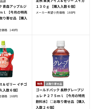
友桝 果実アイス＆ゼリー スイカ
ク 青森アップルジ
１３０ｇ 【購入入数６個】
ｍｌ 【今月の特売
メーカー希望小売価格
168円
取り寄せ品 【購入
売価格
140円
ス＆ゼリー イチゴ
特売
お取り寄せ品
ゴールドパック 長野グレープジ
購入入数６個】
ュレ Ｐ２７５ｍｌ 【今月の特売
売価格
168円
飲料水】 □お取り寄せ品 【購入
入数２４個】