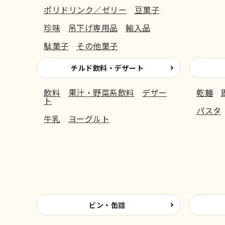
ポリドリンク／ゼリー
豆菓子
珍味
吊下げ専用品
輸入品
駄菓子
その他菓子
チルド飲料・デザート
飲料
果汁・野菜系飲料
デザー
乾麺
ト
パスタ
牛乳
ヨーグルト
ビン・缶詰