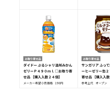
お取り寄せ品
お取り寄せ品
ダイドー ぷるシャリ温州みかん
サンガリア ふっ
ゼリーＰ４９０ｍｌ □お取り寄
ーヒーゼリー缶２
せ品 【購入入数２４個】
寄せ品 【購入入
メーカー希望小売価格
190円
参考上代
オープン