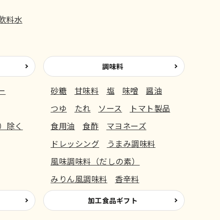
飲料水
調味料
ー
砂糖
甘味料
塩
味噌
醤油
つゆ
たれ
ソース
トマト製品
）除く
食用油
食酢
マヨネーズ
ドレッシング
うまみ調味料
風味調味料（だしの素）
みりん風調味料
香辛料
加工食品ギフト