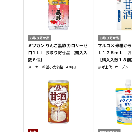
お取り寄せ品
お取り寄せ品
ミツカン りんご黒酢 カロリーゼ
マルコメ 米糀から
ロ１Ｌ □お取り寄せ品 【購入入
Ｌ１２５ｍｌ □
数６個】
【購入入数１８個
メーカー希望小売価格
428円
参考上代
オープン
特売
お取り寄せ品