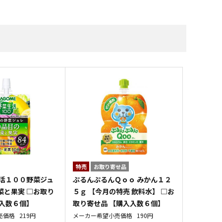
すべての雑貨
特売
お取り寄せ品
生活１００野菜ジュ
ぷるんぷるんＱｏｏ みかん１２
菜と果実 □お取り
５ｇ 【今月の特売 飲料水】 □お
入入数６個】
取り寄せ品 【購入入数６個】
売価格
219円
メーカー希望小売価格
190円