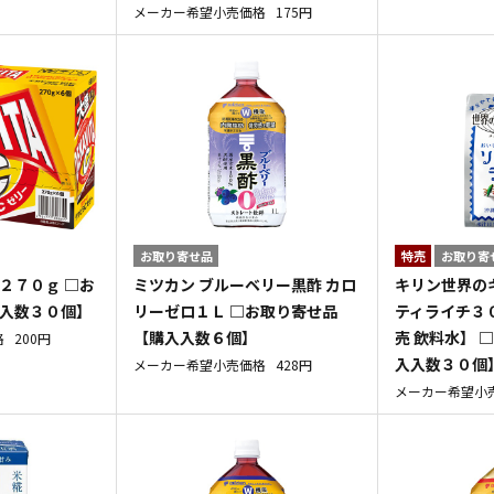
メーカー希望小売価格
175円
お取り寄せ品
特売
お取り寄
２７０ｇ □お
ミツカン ブルーベリー黒酢 カロ
キリン世界の
入入数３０個】
リーゼロ１Ｌ □お取り寄せ品
ティライチ３
【購入入数６個】
売 飲料水】 
格
200円
入入数３０個
メーカー希望小売価格
428円
メーカー希望小