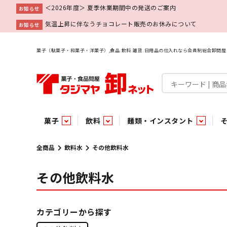
＜2026年度＞ 夏季休業期間中の発送のご案内
お知らせ
気温上昇に伴なうチョコレート販売のお休みについて
お知らせ
菓子（駄菓子・和菓子・洋菓子）,食品.飲料.雑貨.日用品の仕入れなら会員制総合卸問
菓子
飲料
麺類・インスタント
菓子
飲料水
麺類
調味料
雑貨
業務用
特集
今月の特売
新商品
あ行
パン・生菓子
インスタント
ペット関連
か行
嗜好飲料
ビン・缶詰
業務用非食品
さ行
チルド飲料・デザート
業務用非食品
乾物
た行
嗜好食品
な行
は行
パン
全商品
飲料水
その他飲料水
その他飲料水
チョコレート
炭酸飲料
乾麺
砂糖
洗剤
めん類・缶詰・びん詰・惣菜・乾物・その他（業務用
駄菓子特集
調味料
調味料
あ
い
即席麺 袋
甘味料
ヘアケア
インスタント
インスタント
う
濃縮・乳酸・乳飲料
切って使える！つり下げ４連・5連菓子
袋チョコ
え
塩
スキンケア
即席麺 カップ
お
味噌
ビン・缶詰
ビン・缶詰
ポケット
醤油
浴用剤
コーヒー飲料
パスタ
つゆ
ガム
麺類
麺類
口中衛生
たれ
パス
飴・
乾物
乾物
焼き菓子
ミキサー飲料
みりん風調味料
トイレ用品
当たり・占い付きのラッキーお菓子
青果
青果
ペット関連
ペット関連
半生菓子
洗濯用品
医薬部外品
香辛料
雑貨
雑貨
ポリドリンク／ゼリー
小物家具
業務用非食品
業務用非食品
低アルコール飲料
タジマヤ オリ
傘・袋物
業務用
業務用
豆
履
雑貨ギフト
その他雑貨